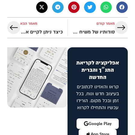
מאמר קודם
מאמר הבא
סודותיו של משיח בן יוסף – בברית החדשה | נבואות המשיח בתנ"ך
כיצד ניתן לקיים את כל מצוות התורה? | והגית בו
אפליקציה לקריאת
התנ״ך והברית
החדשה
קראו והאזינו לכתובים
בעיצוב חדש ונוח, בכל
זמן ובכל מקום. הורידו
עכשיו והתחילו לקרוא
Google Play
App Store