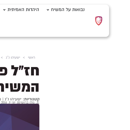
נבואות על המשיח
היהדות האמיתית
ראשי
>
ישעיהו נ"ג
>
חז"ל פ
המשיח,
קטגוריות:
ישעיהו נ"ג
|
מ
גולן ברושי
יוני 9, 2016