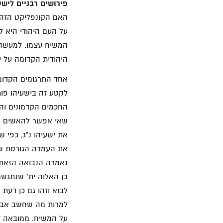
פירושים רבניים לישע
האם הקונפליקט הזה ק
על העם היהודי היא ל
המשיח עצמו. למעשה,
היהודית הקדומה על יש
אחד התרגומים הקדומי
לקטע זה בישעיהו פותח
החכמים הקדמונים וה
שאי אפשר להאשים את י
את העמדה הגורסת שה
נאמרה הנבואה הזאת. 
בן האלוה ית' שנתגשם
לבוא וזהו גם כן דעת
למרות מה שחשב אבר
על המשיח. ממובאה זו 