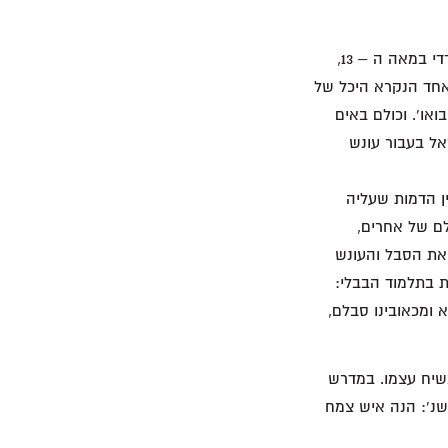
ספר הזוהר, שלפי הסברה נכתב על ידי רבי שמעון בר יוחאי במאה השנייה או על ידי רב ספרדי במאה ה – 13,
אחד הנקרא היכל של
ואו'. וכולם באים
אל בעבור עונש
אל ובין הדמות שעליה
ם של אחרים,
 את הסבל והעונש
 בתלמוד הבבלי:
 ומכאובינו סבלם,
ס את הקטע מישעיהו למשיח. במיוחד פס' 4 נקשר למשיח עצמו. במדרש
דוד שנ': הנה איש צמח