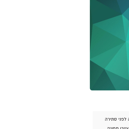
לפני סתירה
יירו תמונה