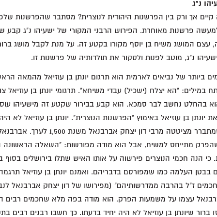
יהו נ"ג
יים אך ורק בין הפרשנות היהודית לנוצרית? מסתבר שהפרשנות שלפיה
מעשה פרשנות מאוחרת. הפירוש הרבני המקורי של ישעיהו נ"ג קבע שמ
 עצם המושג משיח בן יוסף מקורו בקטע זה. על מנת לקבל מושג ברור
עיהו נ"ג, מוטב לפנות ולסקור את תולדותיה של פרשנות זו.
ם ביותר של נביאים לארמית הוא תרגום יונתן בן עוזיאל מהמאה הראש
 במילים: "הא יצלח (ישכיל) עבדי משיחא". תרגומי יונתן בן עוזיאל צוט
וא בהחלט נחשב לבר סמכא. הוא קבע בבירור שקטע זה מישעיהו עוסק
ונתן בן עוזיאל באימוץ "הפרשנות הנוצרית". יונתן בן עוזיאל לא הי
את ישעיהו נ"ג, כפי שמתברר מציטטה מרבי דון יצחק
פרק מתייחס למשיח, אבל הוא מודה מפורשות: "השאלה הראשונה ה
כי הנה חכמי הנוצרים פירשוה על אותו האיש שתלו בירושלים בסוף 
 בבטן העלמה כמו שמפורסם בדבריהם. ואמנם יונתן בן עוזיאל תרגמה
 חכמים ז"ל בהרבה ממדרשותיהם" (מפירושו של דון יצחק אברבנאל לנבי
בנאל עצמו על משמעות הפרק, הוא מודה בפה מלא שחכמים רבים ה
ברור שיונתן בן עוזיאל לא היה יחיד בדעתו. כך חשבו רבנים רבים בת