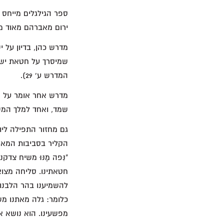
ירום מאברהם מאוד מא
שמיסרך על חטאת ישראל
המדרש ע' 29).
מדרש אחר אומר על או
שמד, ואחד למלך המש
גם מחזור התפילה ליו
הקליר בסביבות המאה
"נִּפה מֶנּוּ משיח צד
חטאתינו. סליחה מצוא 
להשמיענו בהר הלבנון. 
כלומר: גלה מאתנו משי
מפשעינו. הוא נושא את