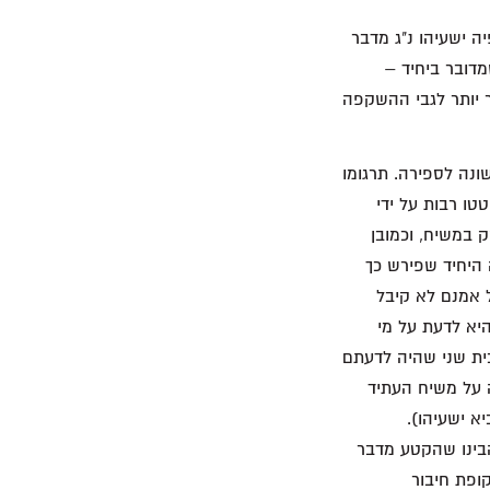
 ישעיהו נ"ג מדבר
דובר ביחיד –
 יותר לגבי ההשקפה
ונה לספירה. תרגומו
טו רבות על ידי
 במשיח, וכמובן
ה היחיד שפירש כך
 אברבנאל משנת 1,500 לערך. אברבנאל אמנם לא קיבל
יא לדעת על מי
בית שני שהיה לדעתם
 על משיח העתיד
א ישעיהו).
בינו שהקטע מדבר
קופת חיבור