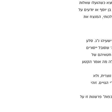
צא כשהועלו שאלות
 יוסף או יודעים על
לכותי, המנצח את
שעיהו נ"ג. סלע
שסובל ייסורים
ל חטאיהם של
לה מה אומר הקטע
וצרית, ולא
גויים. זוהי
פות" פרשנות זו על