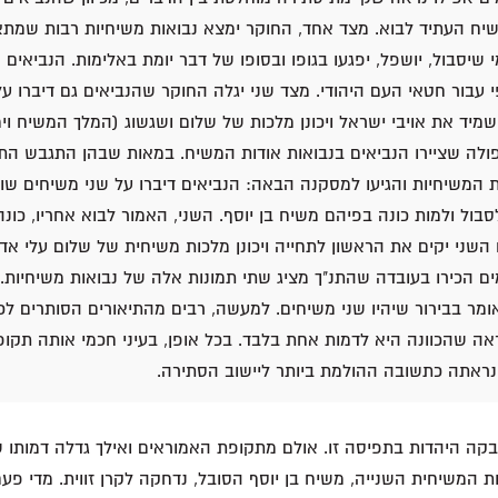
יח העתיד לבוא. מצד אחד, החוקר ימצא נבואות משיחיות רבות שמתא
שיסבול, יושפל, יפגעו בגופו ובסופו של דבר יומת באלימות. הנביאים 
י עבור חטאי העם היהודי.
מצד שני יגלה החוקר שהנביאים גם דיברו ע
מיד את אויבי ישראל ויכונן מלכות של שלום ושגשוג (המלך המשיח וי
פולה שציירו הנביאים בנבואות אודות המשיח. במאות שבהן התגבש הת
ת המשיחיות והגיעו למסקנה הבאה:
הנביאים דיברו על שני משיחים שו
סבול ולמות כונה בפיהם משיח בן יוסף. השני, האמור לבוא אחריו, כו
 השני יקים את הראשון לתחייה ויכונן מלכות משיחית של שלום עלי אדמ
ם הכירו בעובדה שהתנ"ך מציג שתי תמונות אלה של נבואות משיחיות.
ומר בבירור שיהיו שני משיחים.
למעשה, רבים מהתיאורים הסותרים לכ
ראה שהכוונה היא לדמות אחת בלבד. בכל אופן, בעיני חכמי אותה תקופה
נראתה כתשובה ההולמת ביותר ליישוב הסתירה.
ה היהדות בתפיסה זו. אולם מתקופת האמוראים ואילך גדלה דמותו ש
 המשיחית השנייה, משיח בן יוסף הסובל, נדחקה לקרן זווית. מדי פעם