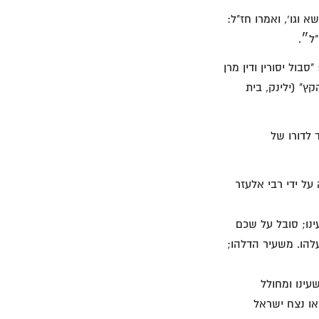
, ירום ונשא וגו', ואמרו חז"ל:
ל״.
משיח: "סבול יסורין ודין מרן
ץ" (ילינק, בית
 לדורו של
על ידי רבי אלעזר
עינו; סובל על שכם
עלהו. משעיר הדלהו;
עינו ומחולל
ראו נצח ישראל