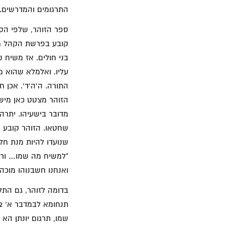
התרגומים והמדרשים.
קובע בפרשת הקהל מספ
בני חולים. אז משיח נ
עליו. ואלמלא שהוא מ
התורה. ה'ה'ד'. אכן חו
מדובר בישעיהו. יתר
שחטאו. הזוהר קובע ש
שנועדו להיות מנת ח
"למשיח מה שמו… ורבנן
ואנחנו חשבנוהו מוכה 
שמו, תרגום יונתן הא 