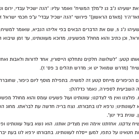
ספר הגילגלים מייחס את ישעיהו נ"ב 13 ל"מלך המשיח" ואומר עליו: "הנה ישכיל עבדי
ד'ה'ר (מאדם הראשון)" פירושי "הנה ישכיל עבדי" ע"פ חכמי ישראל ז"
מדרש כהן, בדיון על ישעיהו נ"ג 5, שם את הדברים הבאים בפי אליהו הנביא, שאומר ל
, וכן כתיב והוא מחולל מפשעינו, מדוכא מעוונותינו, עד זמן שיבוא הק
תו קטע: "לשלושה חלקים נתחלקו הייסורין, אחד לדורות ולאבות ואחד
יח" (מדרש שמואל יט א; מדרש תהלים ב פס' ז).
ם הכיפורים מייחס קטע זה למשיח. בתפילת מוסף ליום כיפור, שחוברה 
 השביעית לספירה, נאמר כדלהלן:
קנו. פולצנו ואין מי לצדקנו; עוונותינו ועול פשעינו עומס והוא מחולל מפש
לעוונותינו; נרפא לנו בחבורתו. נצח בריה חדשה עת לברֹאתו. מחוג ה
שנית ביד ינון".
ח צדקנו. אחזתנו אימה ואין מצדיק אותנו. הוא נשא בעול עוונותינו ופש
 חטאינו על כתפו, למען ייסלח לעוונותינו. בחבורתו ירפא לנו בעת יב