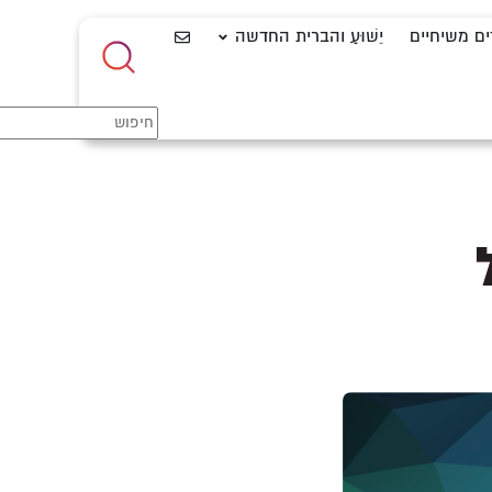
ים משיחיים
יֵשׁוּעַ והברית החדשה