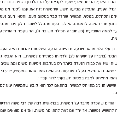
חוג הארץ. הקימו מארץ שעיר לקבצנו על הר הלבנון בשנית בגבורת ינו
 יגדל העניין. התפילה מביעה חשש שהמשיח זנח את עמו ("פִּנה מנו מש
ם והסתלק. בנוסף, המשיח שהלך סבל במקום העם, וחטאי העם נעמסו
ם; זוהי הסיבה לדאגתם. אי לכך העם מתפלל לשובו. חלק ניכר מתפיל
עד למאה השביעית (כשחוברה תפילה חשובה זו), ההשקפה היהודית עד
יח.
בן עלי הלוי מראה שדעה זו הייתה הדעה השלטת ביהדות במאה העשיר
בנד (בדבריו על ישעיהו נ"ג) ולראותו כמתייחס למשיח… הוא הנביא נותן
ח ישיג את כבודו הנעלה ביותר רק בעקבות ניסיונות קשים וממושכים, 
די שאם הוא נמצא בעול הפורענות כשהוא נשאר טהור במעשיו, יידע כי
וא מתייחס לאביו בפסוק 'נשבעתי לדור עבדי'.
שישעיהו נ"ג מתייחס למשיח. בהתאם לכך הוא קובע שהמשיח יגיע למ
.
 ה 11- חשבו יהודים שהפרק מדבר על המשיח. בבראשית רבה של רבי משה הד
 להושיע נפשות, אך יחד עם זאת להתייסר קשות. ואז אנו מוצאים שם