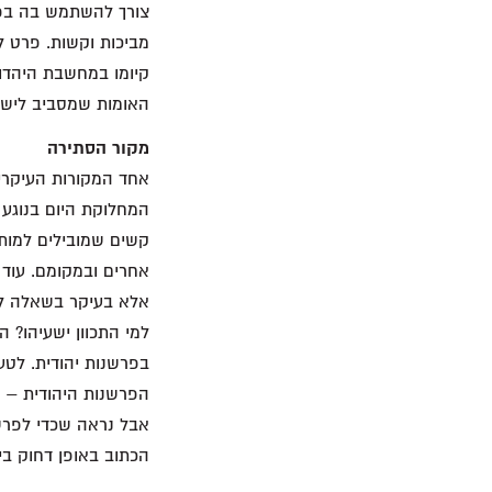
צורך להשתמש בה בפו
מביכות וקשות. פרט ל
קיומו במחשבת היהדות
האומות שמסביב לישרא
מקור הסתירה
אחד המקורות העיקריי
המחלוקת היום בנוגע
קשים שמובילים למותו
אחרים ובמקומם. עוד
אלא בעיקר בשאלה למ
למי התכוון ישעיהו? 
בפרשנות יהודית. לטע
הפרשנות היהודית – ט
אבל נראה שכדי לפרש 
הכתוב באופן דחוק בי