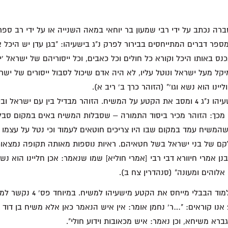
ר דברים המתייחסים בבירור לפרק נ"ג בישעיהו: "בגן עדן יש היכל 
כנס באותו היכל וקורא כל חולים וכל כאבים, וכל ייסוריהם של ישראל 'יב
יקל מעל ישראל ונוטל עליו, לא היה אדם שיכול לסבול ייסורים של ישר
ליינו הוא נשא וגו'" (הזוהר כרך ב' ריב א).
הזוהר מצטט כאן מישעיהו נ"ג 4 ומסב את הקטע על המשיח. הזוהר מבדיל בין עם ישר
ה מכך: הזוהר מכיר ביסוד התמורה – שסבלות המשיח באים במקום סבל
המשיח עמד במקום שבו היו צריכים חוטאים לעמוד וכי נטל על עצמו
לקם של בני ישראל בשל חטאיהם. ראיות נוספות מאותה תקופה נמצאות
 אמרי חיוורא דבי רבי [אמרי חוליא] שמו שנאמר: אכן חליינו הוא נשא
אלוהים ומעונה" (סנהדרין צח ב).
בדומה לזוהר, גם התלמוד הבבלי מייח
תנחומא לבמדבר א' 2 אנו קוראים: "…ר' נחמן אומר: אין איש הנאמר כאן אלא משיח בן 
גברא משיחא, וכן נאמר: איש מכאובות וידוע חולי".