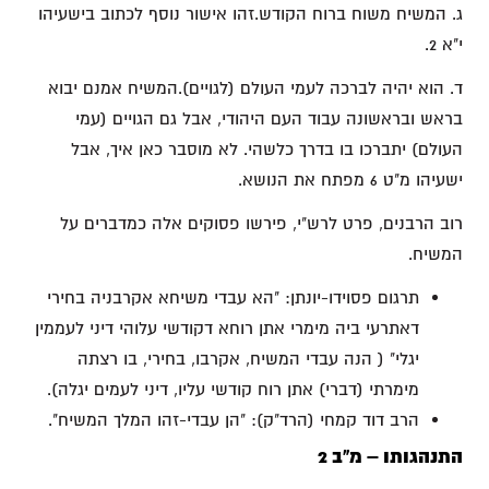
ג. המשיח משוח ברוח הקודש.זהו אישור נוסף לכתוב בישעיהו
י"א 2.
ד. הוא יהיה לברכה לעמי העולם (לגויים).המשיח אמנם יבוא
בראש ובראשונה עבוד העם היהודי, אבל גם הגויים (עמי
העולם) יתברכו בו בדרך כלשהי. לא מוסבר כאן איך, אבל
ישעיהו מ"ט 6 מפתח את הנושא.
רוב הרבנים, פרט לרש"י, פירשו פסוקים אלה כמדברים על
המשיח.
תרגום פסוידו-יונתן: "הא עבדי משיחא אקרבניה בחירי
דאתרעי ביה מימרי אתן רוחא דקודשי עלוהי דיני לעממין
יגלי" ( הנה עבדי המשיח, אקרבו, בחירי, בו רצתה
מימרתי (דברי) אתן רוח קודשי עליו, דיני לעמים יגלה).
הרב דוד קמחי (הרד"ק): "הן עבדי-זהו המלך המשיח".
התנהגותו – מ"ב 2