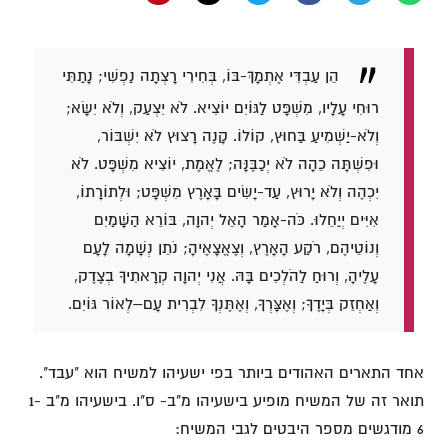
הֵן עַבְדִּי אֶתְמָךְ-בּוֹ, בְּחִירִי רָצְתָה נַפְשִׁי; נָתַתִּי
רוּחִי עָלָיו, מִשְׁפָּט לַגּוֹיִם יוֹצִיא. לֹא יִצְעַק, וְלֹא יִשָּׂא;
וְלֹא-יַשְׁמִיעַ בַּחוּץ, קוֹלוֹ. קָנֶה רָצוּץ לֹא יִשְׁבּוֹר,
וּפִשְׁתָּה כֵהָה לֹא יְכַבֶּנָּה; לֶאֱמֶת, יוֹצִיא מִשְׁפָּט. לֹא
יִכְהֶה וְלֹא יָרוּץ, עַד-יָשִׂים בָּאָרֶץ מִשְׁפָּט; וּלְתוֹרָתוֹ,
אִיִּים יְיַחֵלוּ. כֹּה-אָמַר הָאֵל יְהוָה, בּוֹרֵא הַשָּׁמַיִם
וְנוֹטֵיהֶם, רֹקַע הָאָרֶץ, וְצֶאֱצָאֶיהָ; נֹתֵן נְשָׁמָה לָעָם
עָלֶיהָ, וְרוּחַ לַהֹלְכִים בָּהּ. אֲנִי יְהוָה קְרָאתִיךָ בְצֶדֶק,
וְאַחְזֵק בְּיָדֶךָ; וְאֶצָּרְךָ, וְאֶתֶּנְךָ לִבְרִית עָם–לְאוֹר גּוֹיִם.
אחד התארים האהודים ביותר בפי ישעיהו למשיח הוא "עבד".
תואר זה של המשיח מופיע בישעיהו מ"ב- ס"ו. בישעיהו מ"ב 1-
6 מודגשים מספר היבטים לגבי המשיח: