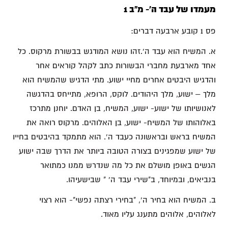
מעמדו של עבד ה'- מ"ב 1
פס 1 קובע ארבעה דברים:
א. המשיח הוא עבד ה'.זהו נושא המודגש בבשורת מרקוס. כל
אחד מארבעת מחברי הבשורות כתב לקהל קוראים אחר
והדגיש היבטים אחרים מחיי ישוע. מתי הדגיש שהמשיח הוא
מלך – ישוע, מלך היהודים. לוקס, הרופא, מתייחס בהדגשה
לאנושיותו של ישוע- ישוע, המשיח, בן האדם. יוחנן מתרכז
באלוהותו של המשיח- ישוע, בן האלוהים. מרקוס רואה את
המשיח בראש ובראשונה כעבד ה'. הוא מתמקד בהיבטים בחייו
של ישוע שמפגינים בצורה הטובה ביותר את הדרך שבה ישוע
הגשים באופן מושלם את כל מה שנדרש ממנו כמתואר
בנביאים, ובמיוחד, ב"שירי עבד ה' " שבישעיהו.
ב. המשיח הוא בחיר ה', "בחירי רצתה נפשי"- הוא רצוי
לאלוהים, אלוהים מתענג עליו מאוד.