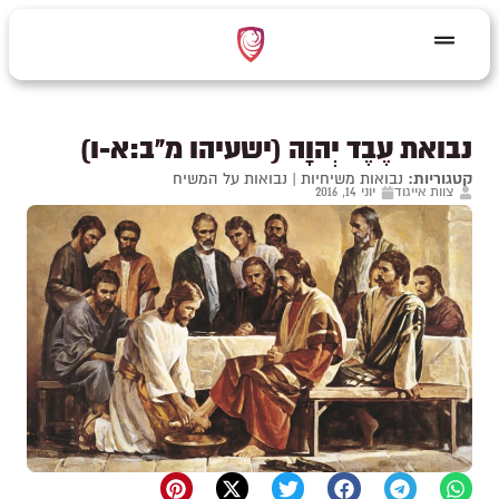
נבואת עֶבֶד יְהוָה (ישעיהו מ"ב:א-ו)
קטגוריות:
נבואות משיחיות
|
נבואות על המשיח
צוות אייגוד
יוני 14, 2016