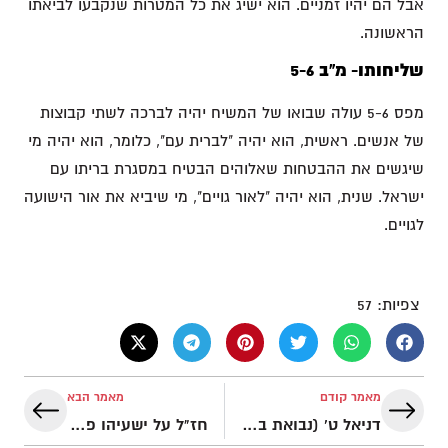
אבל הם יהיו זמניים. הוא ישיג את כל המטרות שנקבעו לביאתו
הראשונה.
שליחותו- מ"ב 5-6
מפס 5-6 עולה שבואו של המשיח יהיה לברכה לשתי קבוצות
של אנשים. ראשית, הוא יהיה "לברית עם", כלומר, הוא יהיה מי
שיגשים את ההבטחות שאלוהים הבטיח במסגרת בריתו עם
ישראל. שנית, הוא יהיה "לאור גויים", מי שיביא את אור הישועה
לגויים.
צפיות:
57
מאמר קודם
מאמר הבא
דניאל ט' (נבואת בואו של המשיח) על רקע פרשנות יהודית וחז"ל
חז"ל על ישעיהו פרק נ"ג