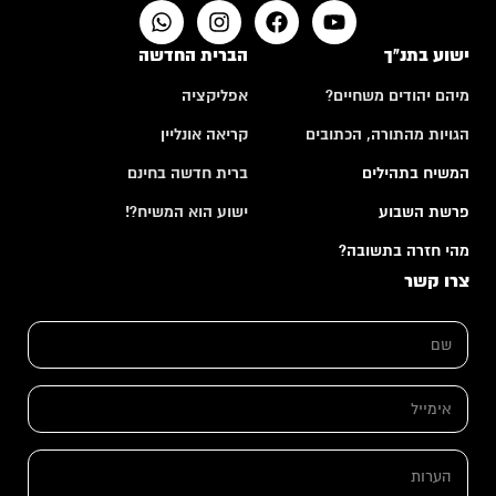
ישוע בתנ"ך
הברית החדשה
מיהם יהודים משחיים?
אפליקציה
הגויות מהתורה, הכתובים
קריאה אונליין
המשיח בתהילים
ברית חדשה בחינם
פרשת השבוע
ישוע הוא המשיח?!
מהי חזרה בתשובה?
צרו קשר
*
ש
א
ם
י
*
מ
י
א
י
י
ל
מ
*
י
ה
י
ע
ל
ר