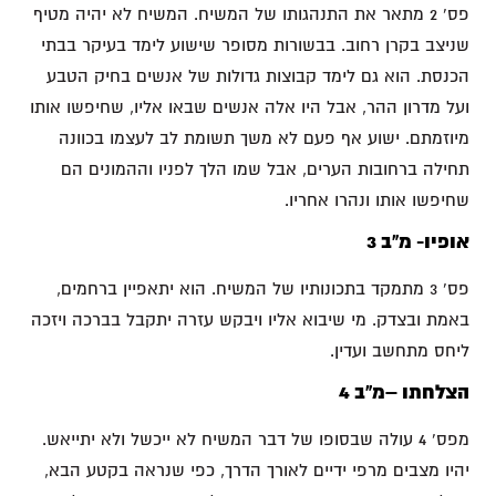
פס' 2 מתאר את התנהגותו של המשיח. המשיח לא יהיה מטיף
שניצב בקרן רחוב. בבשורות מסופר שישוע לימד בעיקר בבתי
הכנסת. הוא גם לימד קבוצות גדולות של אנשים בחיק הטבע
ועל מדרון ההר, אבל היו אלה אנשים שבאו אליו, שחיפשו אותו
מיוזמתם. ישוע אף פעם לא משך תשומת לב לעצמו בכוונה
תחילה ברחובות הערים, אבל שמו הלך לפניו וההמונים הם
שחיפשו אותו ונהרו אחריו.
אופיו- מ"ב 3
פס' 3 מתמקד בתכונותיו של המשיח. הוא יתאפיין ברחמים,
באמת ובצדק. מי שיבוא אליו ויבקש עזרה יתקבל בברכה ויזכה
ליחס מתחשב ועדין.
הצלחתו –מ"ב 4
מפס' 4 עולה שבסופו של דבר המשיח לא ייכשל ולא יתייאש.
יהיו מצבים מרפי ידיים לאורך הדרך, כפי שנראה בקטע הבא,