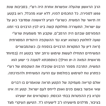
הרב הראשון שהעלה אפשרות אחרת היה רש"י, בסביבות שנת
1050 לספירה. כל החכמים לפניו, ללא יוצא מהכלל, ראו בקטע
זה תיאור של המשיח. כשרש"י הציע לראשונה שמדובר כאן על
עם ישראל, התעוררה מחלוקת קשה בינו לבין הרבנים בני זמנו.
המפורסם שבהם היה הרמב"ם, שקבע חד משמעית שרש"י
טועה לחלוטין כשהוא יוצא נגד ההשקפה היהודית המסורתית
(ראה דיון על המקורות הרבניים בנספח 2). כשהמבשרים
המשיחיים התחילו לעשות שימוש נרחב יותר בקטע זה (במיוחד
מראשית המאה ה-19 ואילך) כאסמכתא לטענה כי ישוע הוא
המשיח, התרבה מספר הרבנים שקיבלו את השקפתו של רש"י
כפתרון נוח לשימוש בפולמוס עם הדעה המשיחית ולהפרכתה.
אולם קריאה מעמיקה של הקטע תראה שנאמרים בו דברים
שאי אפשר בשום פנים ואופן לייחס לעם ישראל. קטע זה אינו
נקרא בין ההפטרות בבתי הכנסת; כשקוראים את ישעיהו
בציבור, מדלגים מישעיהו נ"ב לישעיהו נ"ד. הטיעון העיקרי מצד