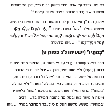
לא ניתן לדבר על אדם יחידי בלשון רבים כלל, לכן האפשרות
4
שישו הוא העבד המדובר בפרק איננה קיימת."
אולם, התנ״ך עצמו נותן לנו דוגמאות בהן אנו רואים כי נעשה
מֵהֶם֙ וַיָּ֔חָם‎‏ אַף־יַשִּׂ֖יק וְאָ֣פָה לָ֑חֶם אַף־יִפְעַל־אֵל֙ וַיִּשְׁתָּ֔חוּ‎‏ עָשָׂ֥הוּ
פֶ֖סֶל וַיִּסְגָּד־לָֽמוֹ״ (ישעיהו מ"ד:ט"ו).
"בְּמֹתָיו" (ישעיהו נ"ג פסוק ט)
הרב דניאל עשור טוען כי על פי פסוק ט', הדמות מתה מיתות
רבות (בְּמֹתָיו) ולא מוות יחיד, ולכן לא יכול להיות כי מדובר
בנבואה על ישוע. כך הוא כותב: "אצל כל דובר עברית תתעורר
תמיהה גדולה. מדוע כתובה כאן המילה "במותיו" ולא המילה
"במותו"? מדוע המילה מוות-שלו, או בקיצור "מותו" בלשון יחיד,
איננה מופיעה כאן ובמקומה כתובה המילה בלשון רבים
"במותיו"? משמע מלשון הפסוק כי לעבד המדובר בפרק ישעיהו