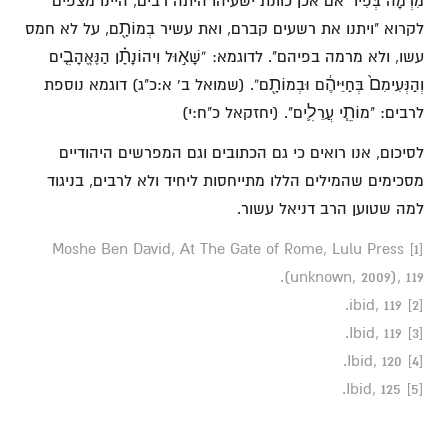
מִרְמָה בְּפִיו" אם אכן כוונת ישעיהו היתה רבים, היינו מצפים
לקרוא "ויתנו את רשעים קברם, ואת עשיר בְמוֹתָ֖ם, על לא חמס
עשו, ולא מרמה בפיהם". ‏לדוגמא: ”שָׁא֣וּל וִיהוֹנָתָ֗ן הַנֶּאֱהָבִ֤ים
וְהַנְּעִימִם֙ בְּחַיֵּיהֶ֔ם וּבְמוֹתָ֖ם“‎. (שמואל ב' א:כ"ג) דוגמא נוספת
לרבים: "מוֹתֵ֧י עֲרֵלִ֛ים". (יחזקאל כ"ח:י)
לסיכום, אנו רואים כי גם הכתובים וגם המפרשים היהודיים
מסכימים שהמילים הללו מתייחסות ליחיד ולא לרבים, בניגוד
למה שטוען הרב דניאל עשור.
[1] Moshe Ben David, At The Gate of Rome, Lulu Press
(unknown, 2009), 119.
[2] ibid, 119.
[3] Ibid, 119.
[4] Ibid, 120.
[5] Ibid, 125.