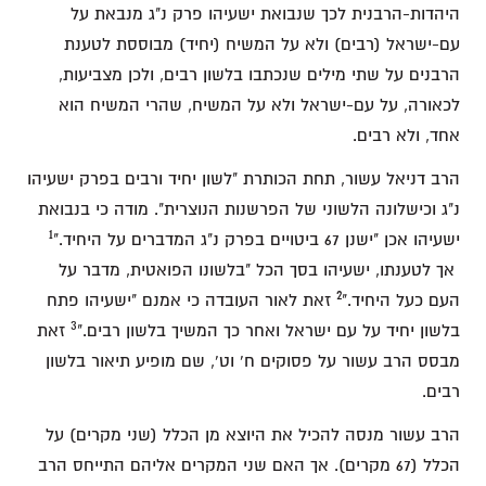
היהדות-הרבנית לכך שנבואת ישעיהו פרק נ"ג מנבאת על
עם-ישראל (רבים) ולא על המשיח (יחיד) מבוססת לטענת
הרבנים על שתי מילים שנכתבו בלשון רבים, ולכן מצביעות,
לכאורה, על עם-ישראל ולא על המשיח, שהרי המשיח הוא
אחד, ולא רבים.
הרב דניאל עשור, תחת הכותרת "לשון יחיד ורבים בפרק ישעיהו
נ"ג וכישלונה הלשוני של הפרשנות הנוצרית". מודה כי בנבואת
1
ישעיהו אכן "ישנן 67 ביטויים בפרק נ"ג המדברים על היחיד."
אך לטענתו, ישעיהו בסך הכל "בלשונו הפואטית, מדבר על
2
העם כעל היחיד."
זאת לאור העובדה כי אמנם "ישעיהו פתח
3
בלשון יחיד על עם ישראל ואחר כך המשיך בלשון רבים."
זאת
מבסס הרב עשור על פסוקים ח' וט', שם מופיע תיאור בלשון
רבים.
הרב עשור מנסה להכיל את היוצא מן הכלל (שני מקרים) על
הכלל (67 מקרים). אך האם שני המקרים אליהם התייחס הרב