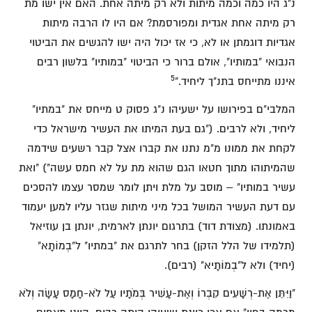
נ"ג היו כמה וכמה מיתות ולא רק מיתה אחת. האם אין ישו מת
רק מיתה אחת אגדית ומפורסמת? אם היו לו הרבה מיתות
אגדיות דוגמתן או לא, כי אז יכול היה ישו להגשים את הביטוי
הנבואי "במותיו", אולם ברור כי הביטוי "במותיו" בלשון רבים
5
איננו מתייחס בתנ"ך ליחיד."
המלבי"ם בפירושו על ישעיהו נ"ג פסוק ט מייחס את "במתיו"
ליחיד, ולא לרבים. ("גם בעת המיתו את העשיר מישראל כדי
לקחת את ממונו מ"מ נתנו את קברו אצל קבר רשעים שידמה
שהמיתוהו מתוך חטאו הגם שהוא מת על לא חמס עשה") "ואת
עשיר במותיו" – מוסב על מלת ויתן לומר שמסר עצמו להסכים
עם דעת העשיר המושל בכל מיני מיתות שגזר עליו למען יעמוד
באמונתו. (מצודת דוד) בתרגום יונתן לארמית, יונתן בן עוזיאל
(תלמידו של הלל הזקן) בחר לתרגם את "במתיו" ל"בְמוֹתָא"
(יחיד) ולא ל"בְמוֹתָיא" (רבים).
"וַיִּתֵּן אֶת-רְשָׁעִים קִבְרוֹ וְאֶת-עָשִׁיר בְּמֹתָיו עַל לֹא-חָמָס עָשָׂה וְלֹא