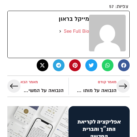
צפיות:
57
מייקל בראון
See Full Bio
מאמר קודם
מאמר הבא
הנבואה על מותו של המשיח – תהילים ט"ז
הנבואה על המשיח "בן האדם" היושב לימין האב – תהילים פ' י"ח
אפליקציה לקריאת
התנ״ך והברית
החדשה