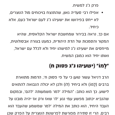
פרק נ"ג למשיח.
אפילו רבי סעדיה גאון, שהתנצח בויכוחים מול הנוצרים,
לא ייחס בפירושו את ישעיהו נ"ג לעם ישראל כעם, אלא
כיחיד.
אם כך, נראה בבירור שמחשבת ישראל הקלאסית, שהיא
המקור והסמכות של הדת היהודית, כמעט בצורה אבסולוטית,
מייחסים את ישעיהו נ"ג למישהו יחיד ולא לכלל עם ישראל,
ואותו יחיד הוא כמובן המשיח.
"לָמוֹ" (ישעיהו נ"ג פסוק ח)
הרב דניאל עשור טוען כי על פי פסוק ח', הדמות מתוארת
ברבים (לָמוֹ) ולא ביחיד (לו) ולכן לא יכולה הנבואה להתאים
לישוע. כך הוא כותב: "המילה 'למו' משמעותה 'להם', ובמקום
שהנביא יכתוב מפשע עמי נגע 'לו' שאז ורק אז יהיה מובנו על
העבד היחיד, הוא כותב את המילה 'למו' שמשמע שהעבד הוא
רבים. הרי זו סתירה מפורשת לפרשנות הנוצרית על הפרק שכן