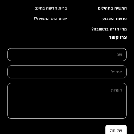
המשיח בתהילים
ברית חדשה בחינם
פרשת השבוע
ישוע הוא המשיח?!
מהי חזרה בתשובה?
צרו קשר
ש
ם
*
א
י
מ
א
י
ה
י
י
ע
מ
ל
ר
י
*
ו
י
ת
ל
*
ש
ם
שליחה