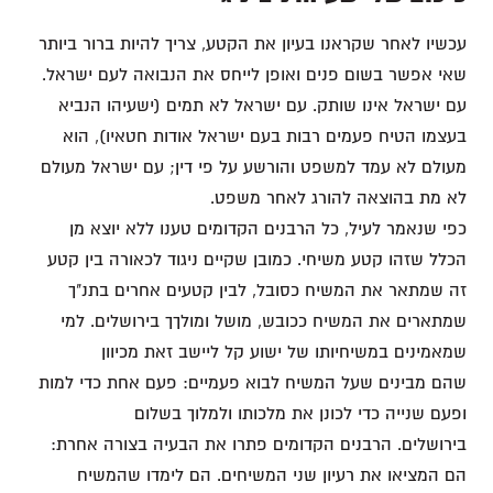
עכשיו לאחר שקראנו בעיון את הקטע, צריך להיות ברור ביותר
שאי אפשר בשום פנים ואופן לייחס את הנבואה לעם ישראל.
עם ישראל אינו שותק. עם ישראל לא תמים (ישעיהו הנביא
בעצמו הטיח פעמים רבות בעם ישראל אודות חטאיו), הוא
מעולם לא עמד למשפט והורשע על פי דין; עם ישראל מעולם
לא מת בהוצאה להורג לאחר משפט.
כפי שנאמר לעיל, כל הרבנים הקדומים טענו ללא יוצא מן
הכלל שזהו קטע משיחי. כמובן שקיים ניגוד לכאורה בין קטע
זה שמתאר את המשיח כסובל, לבין קטעים אחרים בתנ"ך
שמתארים את המשיח ככובש, מושל ומולךך בירושלים. למי
שמאמינים במשיחיותו של ישוע קל ליישב זאת מכיוון
שהם מבינים שעל המשיח לבוא פעמיים: פעם אחת כדי למות
ופעם שנייה כדי לכונן את מלכותו ולמלוך בשלום
בירושלים. הרבנים הקדומים פתרו את הבעיה בצורה אחרת:
הם המציאו את רעיון שני המשיחים. הם לימדו שהמשיח