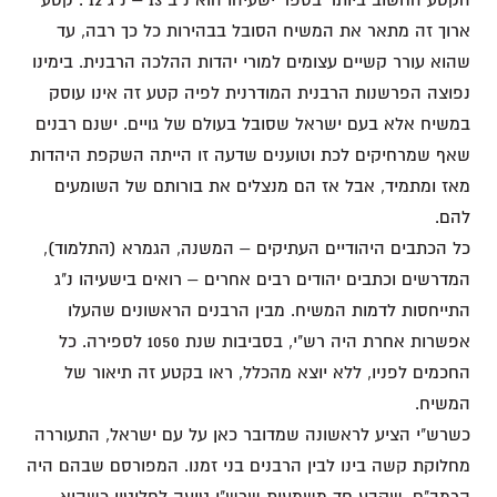
ארוך זה מתאר את המשיח הסובל בבהירות כל כך רבה, עד
שהוא עורר קשיים עצומים למורי יהדות ההלכה הרבנית. בימינו
נפוצה הפרשנות הרבנית המודרנית לפיה קטע זה אינו עוסק
במשיח אלא בעם ישראל שסובל בעולם של גויים. ישנם רבנים
שאף שמרחיקים לכת וטוענים שדעה זו הייתה השקפת היהדות
מאז ומתמיד, אבל אז הם מנצלים את בורותם של השומעים
להם.
כל הכתבים היהודיים העתיקים – המשנה, הגמרא (התלמוד),
המדרשים וכתבים יהודים רבים אחרים – רואים בישעיהו נ"ג
התייחסות לדמות המשיח. מבין הרבנים הראשונים שהעלו
אפשרות אחרת היה רש"י, בסביבות שנת 1050 לספירה. כל
החכמים לפניו, ללא יוצא מהכלל, ראו בקטע זה תיאור של
המשיח.
כשרש"י הציע לראשונה שמדובר כאן על עם ישראל, התעוררה
מחלוקת קשה בינו לבין הרבנים בני זמנו. המפורסם שבהם היה
הרמב"ם, שקבע חד משמעית שרש"י טועה לחלוטין כשהוא