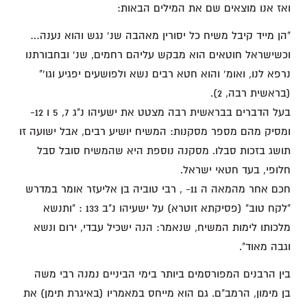
ואז אנו מוצאים שם את המילים הבאות:
"הן מייד קיבל משיח כל יסורין מאהבה שנ' נגש והוא נענה…
וכשישראל חוטאים הוא מבקש עליהם רחמים, שנ' ובחבורתנו
נרפא לנו, ואומ' והוא חטא רבים נשא ולפושעים יפגיע וגו'"
(בראשית רבה, 2).
בעל הדברים בבראשית רבה מצטט את ישעיהו נ"ג 7, 5 ו 12-
ומסיק מהם מספר מסקנות: המשיח יושיע רבים, אבל ישועה זו
תושג בזכות סבלו. מסקנה נוספת היא שהמשיח סובל סבל
חלופי, בעד חטאי ישראל.
חכם אחר מהמאה ה 11- , רבי טוביה בן אליעזר אומר במדרש
"לקח טוב" (פסיקתא זוטרא) על ישעיהו נ"ב 133 : "ותנשא
מלכותו לימות המשיח, שנאמר: הנה ישכיל עבדי, ירום ונשא
וגבה מאוד".
בין הרבנים המפורסמים ביותר בימי הביניים נמנה רבי משה
בן מימון, הרמב"ם. גם הוא מייחס במאמריו (באיגרת תימן) את