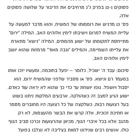
פסוקים 12-1 בפרק נ"ג מרחיבים את הדיבור על שלושה פסוקים
אלה.
פס' 13 מדגיש את רוממותו של המשיח, והוא מדבר למעשה על
עליית המשיח למרום וישיבתו לימין אלוהים האב. המילה "ירום"
מתייחסת לתקומתו של ישוע מהמתים, המילה "נישא" מתארת
את עלייתו השמיימה, והמילים "וגבה מאוד" מרמזות שהוא יושב
לימין אלוהים האב.
סיכום: עבד ה' ישכיל, כלומר – יפעל בחוכמה, ומעשיו יזכו אותו
במעמד רם ונישא. פס' 14 מסביר שלפני שהמשיח ירום, הוא
יסבול ויושפל. גופו יושחת עד כדי כך שהוא לא יֵראה עוד כאדם.
ישוע הגיע למצב זה כשהולקה. ארבעים המלקות ניתנו בשוט
בעל רצועות רבות, כשלקצה של כל רצועה היו מחוברים מסמר
או חתיכת זכוכית. אלה קרעו את הבשר מהעצמות, לא רק
מהגב אלא בכל איברי הגוף, מכיוון שהרצועות נכרכו סביב הגוף
כולו. אנשים רבים שנידונו למוות בצליבה לא נצלבו בפועל