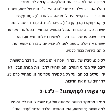
מכיוון שהם לא שרדו את ההלקאה שקדמה לה. אחרי
ההלקאה, כשפילטוס אמר: "הנה האיש!", גופו של ישוע נשחת
עד כדי כך שבקושי היה לו מראה של אדם "מִשְׁחַת מֵאִישׁ
מַרְאֵהוּ וְתֹאֲרוֹ מִבְּנֵי אָדָם" (ישעיהו נ"ב:14). עבד ה' יסבול וגופו
יושחת קשות. למרות הסבל המזוויע המתואר בפס' 14 , פס' 15
מציין שבסופו של דבר נועדו למשיח הצלחה וניצחון. הוא
ישתיק את אלה שפעם לעגו לו. יבוא יום שבו הם יקפצו את
פיהם ביראת כבוד כלפיו.
לסיכום: סבלו של עבד ה' יזכה אותו בסופו של דבר בתשומת
ליבם של מנהיגי העולם. הם יתחילו להבין את מטרת סבלו ולא
יהיו מילים בפיהם. על רקע סקירה מקדימה זו, מתחיל פרק נ"ג
להרחיב עליה את הדיבור.
מִי הֶאֱמִין לִשְׁמֻעָתֵנוּ? – נ"ג 3-1
פס' 1
מתמקד בחוסר האמונה של עם ישראל. הם לא האמינו
למה ששמעו: שישוע הוא המשיח. מלבד הכינוי "עבד יהוה'",