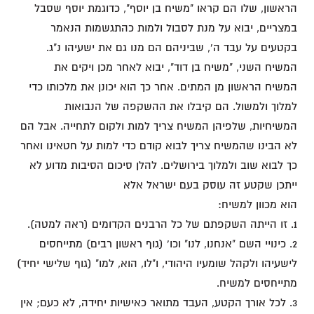
הראשון, שלו הם קראו "משיח בן יוסף", כדוגמת יוסף שסבל
במצריים, יבוא על מנת לסבול ולמות כהתגשמות הנאמר
בקטעים על עבד ה', שביניהם הם מנו גם את ישעיהו נ"ג.
המשיח השני, "משיח בן דוד", יבוא לאחר מכן ויקים את
המשיח הראשון מן המתים. אחר כך הוא יכונן את מלכותו כדי
למלוך ולמשול. הם קיבלו את ההשקפה של הנבואות
המשיחיות, שלפיהן המשיח צריך למות ולקום לתחייה. אבל הם
לא הבינו שהמשיח צריך לבוא קודם כדי למות על חטאינו ואחר
כך לבוא שוב ולמלוך בירושלים. להלן סיכום הסיבות מדוע לא
ייתכן שקטע זה עוסק בעם ישראל אלא
הוא מכוון למשיח:
1. זו הייתה השקפתם של כל הרבנים הקדומים (ראה למטה).
2. כינויי השם "אנחנו, לנו" וכו' (גוף ראשון רבים) מתייחסים
לישעיהו ולקהל שומעיו היהודי, ו"לו, הוא, למו" (גוף שלישי יחיד)
מתייחסים למשיח.
3. לכל אורך הקטע, העבד מתואר כאישיות יחידה, לא כעם; אין