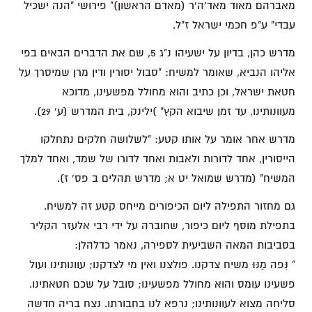
מאברהם מאוד מאד'ה'ר (מאדם הראשון)" פירושי "הנה ישכיל
עבדי" ע"פ חכמי ישראל ז"ל.
מדרש כהן, בדיון על ישעיהו נ"ג 5, שם את הדברים הבאים בפי
אליהו הנביא, שאומר למשיח: "סבול יסורין ודין מרן שמיסרך על
חטאת ישראל, וכן כתיב והוא מחולל מפשעינו, מדוכא
מעוונותינו, עד זמן שיבוא הקץ" )ילינק, בית המדרש (ע' 29).
מדרש אחר אומר על אותו קטע: "לשלושה חלקים נתחלקו
הייסורין, אחד לדורות ולאבות ואחד לדורו של שמד, ואחד למלך
המשיח" (מדרש שמואל יט א; מדרש תהלים ב פס' ז).
גם מחזור התפילה ליום הכיפורים מייחס קטע זה למשיח.
בתפילת מוסף ליום כיפור, שחוברה על ידי רבי אלעזר הקליר
בסביבות המאה השביעית לספירה, נאמר כדלהלן:
" נִּפה מֶנּוּ משיח צדקנו. פולצנו ואין מי לצדקנו; עוונותינו ועול
פשעינו עומס והוא מחולל מפשעינו; סובל על שכם חטאתינו.
סליחה מצוא לעוונותינו; נרפא לנו בחבורתו. נצח בריה חדשה