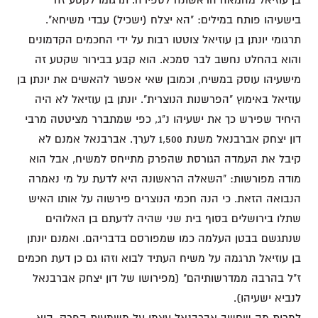
בישעיהו פותח במילים: "הא יצלח (ישכיל) עבדי משיחא".
תרגומי יונתן בן עוזיאל צוטטו רבות על ידי החכמים הקדמונים
והוא בהחלט נחשב לבר סמכא. הוא קבע בבירור שקטע זה
מישעיהו עוסק במשיח, וכמובן שאי אפשר להאשים את יונתן בן
עוזיאל באימוץ "הפרשנות הנוצרית". יונתן בן עוזיאל לא היה
היחיד שפירש כך את ישעיהו נ"ג, כפי שמתברר מציטטה מרבי
דון יצחק אברבנאל משנת 1,500 לערך. אברבנאל אמנם לא
קיבל את העמדה הגורסת שהפרק מתייחס למשיח, אבל הוא
מודה מפורשות: "השאלה הראשונה היא לדעת על מי נאמרה
הנבואה הזאת. כי הנה חכמי הנוצרים פירשוה על אותו האיש
שתלו בירושלים בסוף בית שני שהיה לדעתם בן האלוהים
שנתגשם בבטן העלמה כמו שמפורסם בדבריהם. ואמנם יונתן
בן עוזיאל תרגמה על משיח העתיד לבוא וזהו גם כן דעת חכמים
ז"ל בהרבה ממדרשותיהם" (מפירושו של דון יצחק אברבנאל
לנביא ישעיהו).
למרות מה שחשב אברבנאל עצמו על משמעות הפרק, הוא