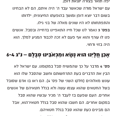
יפה תואר בצורה יוצאת דופן.
עם ישראל מודה שכאשר עבד ה' היה איתם, הם לא הבחינו
בשום דבר יוצא דופן ומושך בהופעתו החיצונית; ילדותו
והתפתחותו לא היו שונים מאלה של בני גילו.
בפס' 3
נאמר לנו שכל חייו התאפיינו בדחייה ובסבל. אנשים
פנו לו עורף והוא אף פעם לא זכה לכבוד המגיע למלך. הוא
היה בזוי ודחוי.
אָכֵן חֳלָיֵנוּ הוּא נָשָׂא וּמַכְאֹבֵינוּ סְבָלָם – נ"ג 6-4
פס' 4
מדבר על כך שהמשיח סבל במקומנו. עם ישראל לא
הבין את הדברים בעת התרחשותם וחשב שהסבל שלו הוא
עונש מאלוהים (חלקו השני של פס' 4). הם ראו בו אדם שסובל
בשל החטאים שהוא עצמו עשה ולא בגלל חטאיהם של אנשים
אחרים. העם שפעם בז לעבד ה' מכיר עכשיו שהוא סבל
במקום אחרים. הם חשבו שהוא סבל בגלל חטאיו־הוא, אבל
הם מבינים כעת שהוא סבל בגלל חטאיהם.