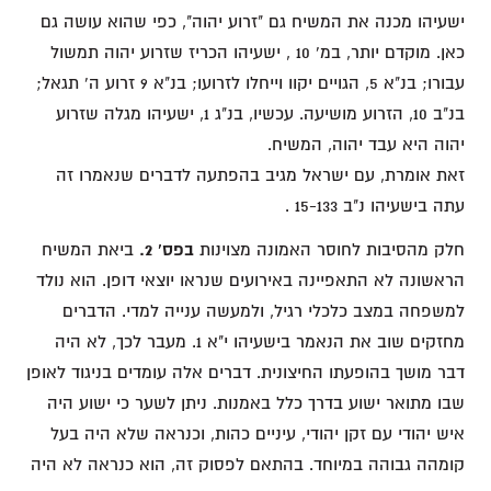
ישעיהו מכנה את המשיח גם "זרוע יהוה", כפי שהוא עושה גם
כאן. מוקדם יותר, במ' 10 , ישעיהו הכריז שזרוע יהוה תמשול
עבורו; בנ"א 5, הגויים יקוו וייחלו לזרועו; בנ"א 9 זרוע ה' תגאל;
בנ"ב 10, הזרוע מושיעה. עכשיו, בנ"ג 1, ישעיהו מגלה שזרוע
יהוה היא עבד יהוה, המשיח.
זאת אומרת, עם ישראל מגיב בהפתעה לדברים שנאמרו זה
עתה בישעיהו נ"ב 15-133 .
חלק מהסיבות לחוסר האמונה מצוינות
בפס' 2.
ביאת המשיח
הראשונה לא התאפיינה באירועים שנראו יוצאי דופן. הוא נולד
למשפחה במצב כלכלי רגיל, ולמעשה ענייה למדי. הדברים
מחזקים שוב את הנאמר בישעיהו י"א 1. מעבר לכך, לא היה
דבר מושך בהופעתו החיצונית. דברים אלה עומדים בניגוד לאופן
שבו מתואר ישוע בדרך כלל באמנות. ניתן לשער כי ישוע היה
איש יהודי עם זקן יהודי, עיניים כהות, וכנראה שלא היה בעל
קומהה גבוהה במיוחד. בהתאם לפסוק זה, הוא כנראה לא היה