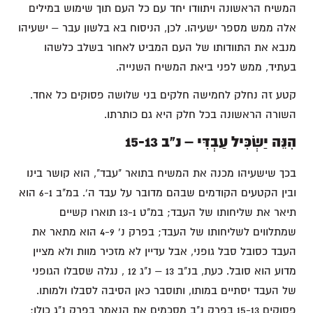
המשיח הראשונה ויתוודו יחד עם כל העם תוך שימוש במילים
אלה ממש מספר ישעיהו. לכן, הניסוח בא בלשון עבר – ישעיהו
מנבא את התוודותו של העם המביט לאחור בשלב כלשהו
בעתיד, ממש לפני ביאת המשיח השנייה.
קטע זה נחלק לחמישה חלקים בני שלושה פסוקים כל אחד.
השורה הראשונה בכל חלק היא גם כותרתו.
הִנֵּה יַשְׂכִּיל עַבְדִּי – נ"ב 15-13
בכך שישעיהו מכנה את המשיח בתואר "עבד", הוא קושר בינו
ובין הקטעים הקודמים שבהם מדובר על עבד ה'. במ"ב 6-1 הוא
תיאר את שליחותו של העבד; במ"ט 13-1 תוארו קשיים
שמתלווים לשליחותו של העבד; בפרק נ' 4-9 הוא מתאר את
העבד כסובל סבל גופני, אבל עדיין לא מזכיר מוות ולא מציין
מדוע הוא סובל. כעת, בנ"ב 13 – נ"ג 12 , נגלה שסבלו הגופני
של העבד יסתיים במותו, ותוסבר כאן הסיבה לסבלו ולמותו.
פסוקים 15-13 בפרק נ"ב מסכמים את הנאמר בפרק נ"ג כולו;