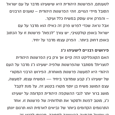
לטענתם, הפרשנות היהודית היא שישעיהו מדבר על עם ישראל
הסובל מיידי הגויים. זוהי הפרשנות היהודית – טוענים הרבנים
– והפרק אינו עוסק במשיח כלל ועיקר.
אבל נראה שכדי לפרש פרק זה כאילו הוא מדבר על עם
ישראל באופן קולקטיבי, יש צורך "לכפות" פרשנות זו על הכתוב
באופן דחוק ביותר. הפרק עצמו מדבר על יחיד.
פירושים רבניים לישעיהו נ"ג
האם הקונפליקט הזה קיים אך ורק בין הפרשנות היהודית
לנוצרית? מסתבר שהפרשנות שלפיה ישעיהו נ"ג מדבר על העם
היהודי היא למעשה פרשנות מאוחרת. הפירוש הרבני המקורי
של ישעיהו נ"ג קבע שמדובר ביחיד — המשיח עצמו. למעשה,
עצם המושג משיח בן יוסף מקורו בקטע זה. על מנת לקבל
מושג ברור יותר לגבי ההשקפה היהודית הקדומה על ישעיהו
נ"ג, מוטב לפנות ולסקור את תולדותיה של פרשנות זו. אחד
התרגומים הקדומים ביותר של נביאים לארמית הוא תרגום יונתן
בן עוזיאל מהמאה הראשונה לספירה. תרגומו לקטע זה