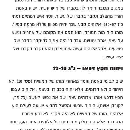
במקום מכובד היאה לו: בקברו של איש עשיר. ישוע באמת
הורד מהצלב ונקבר בקברו של עשיר, יוסף איש רמתיים (מתי
כ"ז 60-57). אלוהים קבע שכך יהיה מכיוון ש"לֹא מִרְמָה בְּפִיו";
מותו היה מות תמורה, הוא תפס את מקומם של אחרים ונשא
על עצמו אתת עונשם. עבד ה' היה אמור להיקבר בקבר של
פושעים, אבל אלוהים עשה איתו צדק והוא נקבר בקברו של
איש עשיר.
וַיהוָה חָפֵץ דַּכְּאוֹ – נ"ג 12-10
שים לב מי באמת עומד מאחורי מותו של המשיח (
פס' 10
). לא
היהודים ולא הרומים, אלא יהוה בכבודו ובעצמו. אלוהים עצמו
חפץ לדכא אותו ואלוהים עצמו שם את נפשו לאשם (כלומר,
לקורבן אשם). היחיד שראוי ומסוגל להביא ישועה לעולם הוא
אלוהים. מותו של המשיח לא היה מקרי ולא נבע מכורח
הנסיבות, אלא היה חלק מתוכניתו של אלוהים. אחד העקרונות
המותווים בתנ"ך הוא שאין סליחת חטאים ללא שפיכת דם.