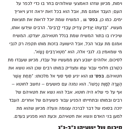
וימות, מכיוון שזהו האמצעי שאלוהים בחר בו כדי לכפר על
העם; העבד אמנם מת, אבל הוא בכל זאת יראה זרע ויאריך
ימים. כמו כן,
בפס' 11
, המשיח שמת יוכל לראות את תוצאות
מעשיו. "בְּדַעְתּוֹ יַצְדִּיק צַדִּיק עַבְדִּי לָרַבִּים". הרבים שיֵדעו אותו,
שיכירו בו בתור המשיח שמת בגלל חטאיהם, יוצדקו. המשיח
אמנם מת עבור הכל, אבל הישועה בזכות מותו תקפה רק לגבי
מי שמאמין בו. לגבי אלה, הוא "חֵטְא־רַבִּים נָשָׂא".
לסיכום, אלוהים ישבע רצון ממעשיו של עבדו, מכיוון שעבדו מת
כקורבן חלופי עבור עמו ומצדיק במותו רבים שכן הוא נושא את
חטאיהם.
בפס' 12
הוא יגיע סוף סוף אל מלכותו: "תַּחַת אֲשֶׁר
הֶעֱרָה לַמָּוֶת נַפְשׁוֹ". הוא נמנה עם פושעים – נחשב לחוטא –
אף על פי שלא היה חוטא. אבל הוא נשא את חטאיהם של
רבים ובמותו ובתחייתו הפגיע עבור פשעיהם של אחרים. העבד
יזכה בסופו של דבר לברכה עצומה ונעלה מכיוון שהוא מת
למען בני האדם ונשא את חטאיהם, וכעת הוא מפגיע בעדם.
סיכום של ישעיהו נ"ב-נ"ג