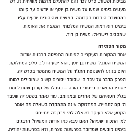
מביכות וקשות. פרט לכך נהגו להתעלם מדמות משיחית זו. רק
מעטים בימינו שמעו על משיח בן יוסף או יודעים על קיומו
במחשבת היהדות הקדומה. המשיח שהיהודים יודעים עליו
בימינו הוא דמות המשיח המלכותי, המנצח את האומות
שמסביב לישראל: משיח בן דוד.
מקור הסתירה
אחד המקורות העיקריים לפיתוח התפיסה הרבנית אודות
המשיח הסובל, משיח בן יוסף, הוא ישעיהו נ"ג. סלע המחלוקת
היום בנוגע להשקפת התנ"ך על המשיח מתמקד בפרק זה.
הפרק מדבר על עבד ה' שסובל ייסורים קשים שמובילים למותו.
ייסוריו מתוארים כייסורי תמורה – כסבלו של קורבן שסובל ומת
בגלל חטאיהם של אחרים ובמקומם. עוד נאמר בקטע זה שעבד
ה' קם לתחייה. המחלוקת אינה מתמקדת בשאלה מה אומר
הקטע אלא בעיקר בשאלה למי פרק זה מתייחס.
למי התכוון ישעיהו? האם ניבא כאן אודות המשיח? הרבנים
בימינו קובעים שמדובר בפרשנות נוצרית, ולא בפרשנות יהודית.