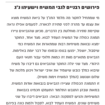
פירושים רבניים לגבי המשיח וישעיהו נ"ג
מי שמתחיל לחקור מה מלמד התנ"ך על ביאת המשיח מוצא
את עצמו עד מהרה לפני סתירה לכאורה. לפעמים אפילו נראה
שקיימת סתירה מוחלטת בין הדברים, מכיוון שהנביאים ציירו
תמונה כפולה של המשיח העתיד לבוא. מצד אחד, החוקר
ימצא נבואות משיחיות רבות שמתארות את המשיח כמי
שיסבול, יושפל, יפגעו בגופו ובסופו של דבר יומת באלימות.
הנביאים מתארים מוות זה כמוות חלופי עבור חטאי העם
היהודי. מצד שני יגלה החוקר שהנביאים גם דיברו על משיח
שיבוא כמלך כובש שישמיד את אויבי ישראל ויכונן מלכות של
שלום ושגשוג (המלך המשיח וימות משיח).
זו התמונה הכפולה שציירו הנביאים בנבואות אודות המשיח.
במאות שבהן התגבש התלמוד התעמקו חכמינו בנבואות
המשיחיות והגיעו למסקנה הבאה: הנביאים דיברו על שני
משיחים שונים. המשיח העתיד לבוא, לסבול ולמות כונה בפיהם