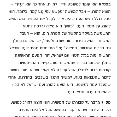
בפס' 8
הוא עומד למשפט ונידון למוות. אחר כך הוא "נִגְזרַ" –
הוצא להורג – אבל למעשה "מִפֶּשַׁע עַמִּי נֶגַע לָמוֹ", כלומר, הוא
סבל בגלל פשע העם שהיה צריך לקבל את העונש. הוא הוצא
להורג על חטאי העם. "פשע" הוא מילה נרדפת לחטא
המשמשת בעיקר בהקשר של הפרת חוק. הוא – העבד,
המשיח – הוא בבירור דמות שונה מ"עמי", ישראל. גם בתנ"ך
וגם בברית החדשה, המילה "עמי" מתייחסת תמיד לעם ישראל.
המשיח ימות בגלל חטאי עם ישראל. זוהי הפעם הראשונה
בתנ"ך שכתוב בבירור שהמשיח ימות. קיימות התייחסויות
קודמות רבות לסבלו, אבל עד כה לא נאמר שהוא ימות. חשוב
לזכור שהנבואות בנוגע למשיח התגלו בשלבים, בהדרגה. אחרי
שהעבד עמד למשפט, הוא הוצא להורג ועם ישראל לא הבין
שהוא מת עבור חטאי העם.
פס' 9
מדבר על קבורתו של המשיח. הוא הוצא להורג כפושע
ולכן היה צפוי שהוא ייקבר כפושע. אבל אלוהים התערב
ולמרות העוול והקלון שהוא סבל בהוצאתו להורג, הוא נטמן