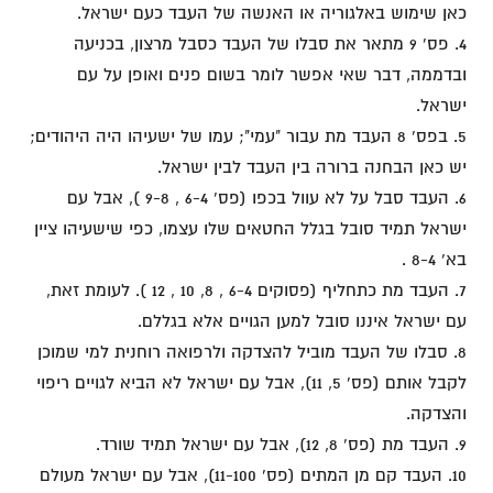
כאן שימוש באלגוריה או האנשה של העבד כעם ישראל.
4. פס' 9 מתאר את סבלו של העבד כסבל מרצון, בכניעה
ובדממה, דבר שאי אפשר לומר בשום פנים ואופן על עם
ישראל.
5. בפס' 8 העבד מת עבור "עמי"; עמו של ישעיהו היה היהודים;
יש כאן הבחנה ברורה בין העבד לבין ישראל.
6. העבד סבל על לא עוול בכפו (פס' 6-4 , 9-8 ), אבל עם
ישראל תמיד סובל בגלל החטאים שלו עצמו, כפי שישעיהו ציין
בא' 8-4 .
7. העבד מת כתחליף (פסוקים 6-4 , 8, 10 , 12 ). לעומת זאת,
עם ישראל איננו סובל למען הגויים אלא בגללם.
8. סבלו של העבד מוביל להצדקה ולרפואה רוחנית למי שמוכן
לקבל אותם (פס' 5, 11), אבל עם ישראל לא הביא לגויים ריפוי
והצדקה.
9. העבד מת (פס' 8, 12), אבל עם ישראל תמיד שורד.
10. העבד קם מן המתים (פס' 11-100), אבל עם ישראל מעולם