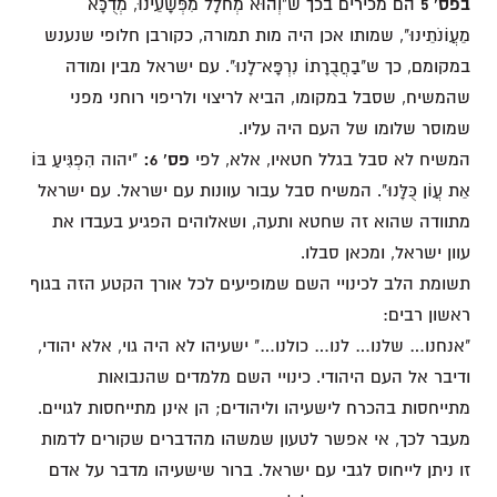
בפס' 5
הם מכירים בכך ש"וְהוּא מְחֹלָל מִפְּשָׁעֵינוּ, מְדֻכָּא
מֵעֲוֹנֹתֵינוּ", שמותו אכן היה מות תמורה, כקורבן חלופי שנענש
במקומם, כך ש"בַחֲבֻרָתוֹ נִרְפָּא־לָנוּ". עם ישראל מבין ומודה
שהמשיח, שסבל במקומו, הביא לריצוי ולריפוי רוחני מפני
שמוסר שלומו של העם היה עליו.
המשיח לא סבל בגלל חטאיו, אלא, לפי
פס' 6:
"יהוה הִפְגִּיעַ בּוֹ
אֵת עֲוֹן כֻּלָּנוּ". המשיח סבל עבור עוונות עם ישראל. עם ישראל
מתוודה שהוא זה שחטא ותעה, ושאלוהים הפגיע בעבדו את
עוון ישראל, ומכאן סבלו.
תשומת הלב לכינויי השם שמופיעים לכל אורך הקטע הזה בגוף
ראשון רבים:
"אנחנו… שלנו… לנו… כולנו…" ישעיהו לא היה גוי, אלא יהודי,
ודיבר אל העם היהודי. כינויי השם מלמדים שהנבואות
מתייחסות בהכרח לישעיהו וליהודים; הן אינן מתייחסות לגויים.
מעבר לכך, אי אפשר לטעון שמשהו מהדברים שקורים לדמות
זו ניתן לייחוס לגבי עם ישראל. ברור שישעיהו מדבר על אדם