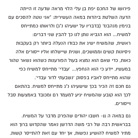
פירושו של החכם יפת בן עלי הלוי מראה שדעה זו הייתה
הדעה השלטת ביהדות במאה העשירית: "אני נוטה להסכים עם
בנימין מנהבנד (בדבריו על ישעיהו נ"ג) ולראותו כמתייחס
למשיח… הוא הנביא נותן לנו כך להבין שני דברים:
ראשית, שהמשיח ישיג את כבודו הנעלה ביותר רק בעקבות
ניסיונות קשים וממושכים, ושנית שיישלחו אליו ייסורים אלה
כאות, כדי שאם הוא נמצא בעול הפורענות כשהוא נשאר טהור
במעשיו, יידע כי הוא הנחפץ… 'עבדי' מתייחס למשיח כפי
שהוא מתייחס לאביו בפסוק 'נשבעתי לדור עבדי'.
גם חכם זה הכיר בכך שישעיהו נ"ג מתייחס למשיח. בהתאם
לכך הוא קובע שהמשיח יגיע למעמד רם ומכובד באמצעות סבל
וייסורים.
גם במאה ה 11- חשבו יהודים שהפרק מדבר על המשיח.
בבראשית רבה של רבי משה הדרשן נאמר שהקדוש ברוך הוא
מתיר למשיח להושיע נפשות, אך יחד עם זאת להתייסר קשות.