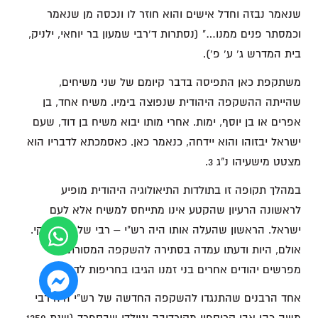
שנאמר נבזה וחדל אישים והוא חוזר לו ונכסה מן שנאמר
וכמסתר פנים ממנו…" (נסתרות ד'רבי שמעון בר יוחאי, ילניק,
בית המדרש ג' ע' פ').
משתקפת כאן התפיסה בדבר קיומם של שני משיחים,
שהייתה ההשקפה היהודית שנפוצה בימיו. משיח אחד, בן
אפרים או בן יוסף, ימות. אחרי מותו יבוא משיח בן דוד, שעם
ישראל יבזוהו והוא יידחה, כנאמר כאן. כאסמכתא לדבריו הוא
מצטט מישעיהו נ"ג 3.
במהלך תקופה זו בתולדות התיאולוגיה היהודית מופיע
לראשונה הרעיון שהקטע אינו מתייחס למשיח אלא לעם
ישראל. הראשון שהעלה אותו היה רש"י – רבי שלמה יצחקי.
אולם, היות ודעתו עמדה בסתירה להשקפה המסורתית,
מפרשים יהודים אחרים בני זמנו הגיבו בחריפות לדבריו.
אחד הרבנים שהתנגדו להשקפה החדשה של רש"י היה רבי
משה כהן אבן קריספין מקורדובה וטולדו שבספרד (שנת 1350