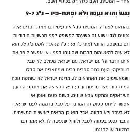
אחד – המשיח. העם כלול רק בכינויי השם.
נִגַּשׂ וְהוּא נַעֲנֶה וְלֹא יִפְתַּח-פִּיו – נ"ג 9-7
בהתאם
לפס' 7
, המשיח סבל את עינוייו בדממה. דברים אלה
נכונים לגבי ישוע גם כשעמד למשפט לפני הרשויות היהודיות
וגם במשפט הרומי (מתי כ"ו 63 ; כ"ז 14-12 ; לוקס כ"ג 9). הוא
לא ענה להאשמות הרבות שהוטחו בפניו. אי אפשר לומר את
אותו הדבר על עם ישראל. עם ישראל מעולם לא סבל
בשתיקה; העם כתב ספרים רבים שמתארים את סבלו
ושמאשימים את האחראים לו. מדינת ישראל לא שותקת נוכח
המתקפות מצד מדינות ערב; היא הפציצה את מתקני הגרעין
העיראקים ומתקני צבא שונים. בשום פנים ואופן אי
אפשר לייחס פסוק זה המדבר על סבל בדממה לעם ישראל,
לא בעבר ולא בהווה. אבל הוא כן מתאים לאישיות המשיחית.
העבד נכנע בענווה לסבל ולעוול שנעשה לו ולא אמר דבר
בתלונה או להגנתו.