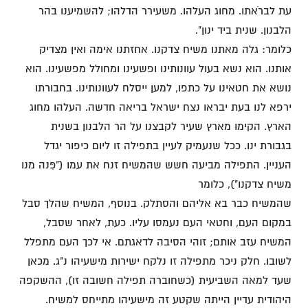
עת לברֹאתו. מחוג העלהו. משעירר הדלהו; להשמיענו בהר
הלבנון. שנית ביד ינון".
כלומר: גלה מאתנו משיח צדקנו. אחזתנו אימה ואין מצדיק
אותנו. הוא נשא בעול עוונותינו ופשעינו ומחולל מפשעינו. הוא
נושא את חטאינו על כתפו, למען ייסלח לעוונותינו. בחבורתו
ירפא לנו בעת יבראו נצח ישראל בריאה חדשה. העלהו מחוג
הארץ. הקימו מארץ שעיר לקבצנו על הר הלבנון בשנית
בגבורת ינו. ככל שנעמיק לעיין בתפילה זו ליום כיפור יגדל
העניין. התפילה מביעה חשש שהמשיח זנח את עמו ("פִּנה מנו
משיח צדקנו"), כלומר
שהמשיח כבר בא אליהם והסתלק. בנוסף, המשיח שהלך סבל
במקום העם, וחטאי העם נעמסו עליו. כעת, לאחר שסבל,
המשיח עזב אותם; זוהי הסיבה לדאגתם. אי לכך העם מתפלל
לשובו. חלק ניכר מתפילה זו נלקח ישירות מישעיהו נ"ג. מכאן
שעד למאה השביעית (כשחוברה תפילה חשובה זו), ההשקפה
היהודית עדיין הייתה שקטע זה מישעיהו מתייחס למשיח.