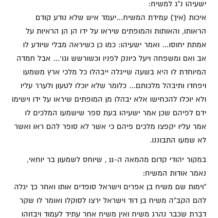
ישעיהו נ"ג למשיח:
איכות (איך) עמידת המשיח…יעמד איש שלא נודע קודם
הראותו, והאותות והמופתים שיראו על ידו הן הן הראיות על
אמתת יחוסו… ואמר ישעיהו: כמו כן כשיראה מבלי שיודע לו
אב ואם ומשפחה ויעל כיונק לפניו וכשורשש וגו'… אבל חמדה
המיוחדת לו היא בשעה שייגלה ייבהלו כל מלכי ארץ משמעו
ויפחדו ותיבהל מלכותם… כלומר שלא יוכלו לטעון ולערר עליו
ולא יוכלו להכחישו אלא יבהלו מן המופתים שיראו על ידו וישימו
ידם לפיהם שכן אמר ישעיהו בעת ספר שישמעו המלכים לו
אמר עליו יקפצו מלכים פיהם כי אשר לא סופר להם ראו ואשר
לא שמעו התבוננו.
במקור יהודי קדום מהמאה ה-11 , שיוחס לשמעון בר יוחאי,
נאמר אודות המשיח:
"וימות שם משיח בן אפרים וישראל סופדים אותו ואחר כך יגלה
להם הקב"ה משיח בן דוד וישראל ירצו לסוקלו ואומר לו שקר
דברת שכבר נהרג משיח ואין משיח אחר עתיד לעמוד ויבזוהו