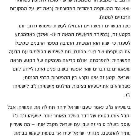
יוצא נגד ההשקפה היהודית המסורתית (ראה דיון על המקורות
הרבניים למטה).
כשהמבשרים המשיחיים התחילו לעשות שימוש נרחב יותר
בקטע זה, (במיוחד מראשית המאה ה 19- ואילך) כאסמכתא
לטענה כי ישוע הוא המשיח, התרבה מספר הרבנים שקיבלו
את השקפתו של רש"י כפתרון נוח לשימוש בפולמוס עם הדעה
המשיחית ולהפרכתה. אולם קריאה מעמיקה של הקטע תראה
שנאמרים בו דברים שאי אפשר בשום פנים ואופן לייחס לעם
ישראל. קטע זה אינו נקרא בין ההפטרות בבתי הכנסת;
כשקוראים את ישעיהו בציבור, מדלגים מישעיהו נ"ב לישעיהו
נ"ד.
בישעיהו מ"ט נאמר שעם ישראל ידחה תחילה את המשיח, אבל
יקבל אותו בסופו של דבר בשלב מאוחר יותר. ישעיהו נ"ב-נ"ג
עוסק בשלב סופי זה שבו עם ישראל מקבל אותו – מה שעדיין
עתיד להתגשם. מנהיגי ישראל יכירו אז בטעות שעשו בביאת