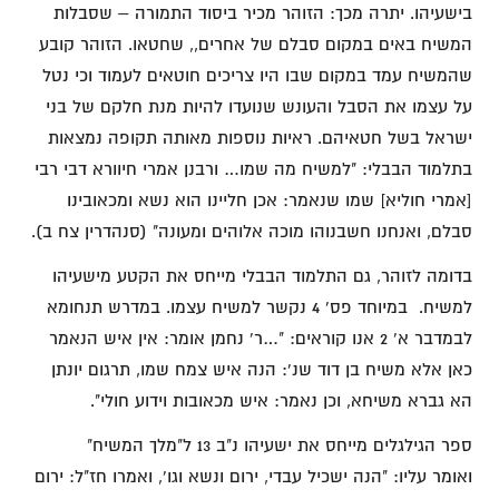
בישעיהו. יתרה מכך: הזוהר מכיר ביסוד התמורה – שסבלות
המשיח באים במקום סבלם של אחרים,, שחטאו. הזוהר קובע
שהמשיח עמד במקום שבו היו צריכים חוטאים לעמוד וכי נטל
על עצמו את הסבל והעונש שנועדו להיות מנת חלקם של בני
ישראל בשל חטאיהם. ראיות נוספות מאותה תקופה נמצאות
בתלמוד הבבלי: "למשיח מה שמו… ורבנן אמרי חיוורא דבי רבי
[אמרי חוליא] שמו שנאמר: אכן חליינו הוא נשא ומכאובינו
סבלם, ואנחנו חשבנוהו מוכה אלוהים ומעונה" (סנהדרין צח ב).
בדומה לזוהר, גם התלמוד הבבלי מייחס את הקטע מישעיהו
למשיח. במיוחד פס' 4 נקשר למשיח עצמו. במדרש תנחומא
לבמדבר א' 2 אנו קוראים: "…ר' נחמן אומר: אין איש הנאמר
כאן אלא משיח בן דוד שנ': הנה איש צמח שמו, תרגום יונתן
הא גברא משיחא, וכן נאמר: איש מכאובות וידוע חולי".
ספר הגילגלים מייחס את ישעיהו נ"ב 13 ל"מלך המשיח"
ואומר עליו: "הנה ישכיל עבדי, ירום ונשא וגו', ואמרו חז"ל: ירום