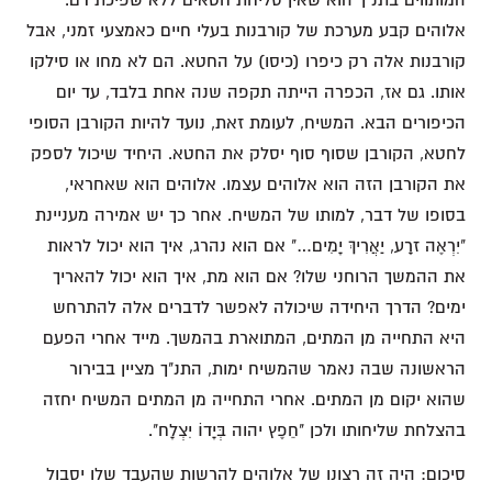
אלוהים קבע מערכת של קורבנות בעלי חיים כאמצעי זמני, אבל
קורבנות אלה רק כיפרו (כיסו) על החטא. הם לא מחו או סילקו
אותו. גם אז, הכפרה הייתה תקפה שנה אחת בלבד, עד יום
הכיפורים הבא. המשיח, לעומת זאת, נועד להיות הקורבן הסופי
לחטא, הקורבן שסוף סוף יסלק את החטא. היחיד שיכול לספק
את הקורבן הזה הוא אלוהים עצמו. אלוהים הוא שאחראי,
בסופו של דבר, למותו של המשיח. אחר כך יש אמירה מעניינת
"יִרְאֶה זרֶַע, יַאֲרִיךְ יָמִים…" אם הוא נהרג, איך הוא יכול לראות
את ההמשך הרוחני שלו? אם הוא מת, איך הוא יכול להאריך
ימים? הדרך היחידה שיכולה לאפשר לדברים אלה להתרחש
היא התחייה מן המתים, המתוארת בהמשך. מייד אחרי הפעם
הראשונה שבה נאמר שהמשיח ימות, התנ"ך מציין בבירור
שהוא יקום מן המתים. אחרי התחייה מן המתים המשיח יחזה
בהצלחת שליחותו ולכן "חֵפֶץ יהוה בְּיָדוֹ יִצְלָח".
סיכום: היה זה רצונו של אלוהים להרשות שהעבד שלו יסבול