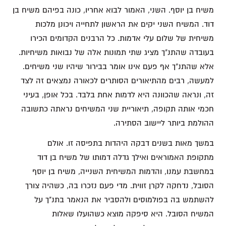
משיח בן יוסף. השני, האמור לבוא אחריו, כונה בפיהם משיח בן
דוד. המשיח השני יקים את הראשון לתחייה ויכונן מלכות
משיחית של שלום עלי אדמות. כל הרבנים הקדומים הכירו
בעובדה שהתנ"ך מציג שתי תמונות אלה של נבואות משיחיות.
אלא שהתנ"ך אף פעם אינו אומר בבירור שיהיו שני משיחים.
למעשה, רבים מהתיאורים הסותרים לכאורה נמצאים זה לצד
זה, ונראה שהכוונה היא לדמות אחת בלבד. בכל אופן, בעיני
חכמי אותה תקופה, תיאוריית שני המשיחים נראתה כתשובה
ההולמת ביותר ליישוב הסתירה.
במשך מאות בשנים דבקה היהדות בתפיסה זו. אולם
מתקופת האמוראים ואילך גדלה דמותו של משיח בן דוד
במחשבת עמנו, והדמות המשיחית השנייה, משיח בן יוסף
הסובל, נדחקה לקרן זווית. מדי פעם נזכרו בה, כשהיה צורך
להשתמש בה בפולמוסים ולהסביר את הנאמר בתנ"ך על
המשיח הסובל. היא סיפקה מוצא כשהועלו שאלות