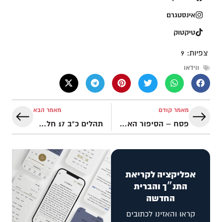
אינסטגרם
טיקטוק
צפיות:
9
ווידאו
מאמר קודם
מאמר הבא
פסח – הסיפור האמיתי
תהלים כ"ב 17 חלק 1 – כארי/כארו/כרו? | נבואות המשיח בתנ"ך
אפליקציה לקריאת
התנ״ך והברית
החדשה
קראו והאזינו לכתובים