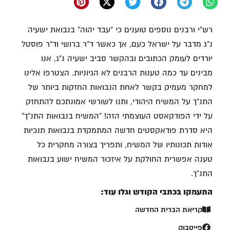
רש"י ורבנים נוספים טוענים כי "עבד יהוה" בנבואת ישעיה
נ"ג מדבר על ישראל כעם, אך כאשר ד"ר ברושי וד"ר פוסטל
יורדים לעומק הכתובים ובהקשר סביב ישעיה נ"ג, אנו
מבינים עד כמה טענות הרבנים לא הגיוניות. הצטרפו אלינו
למחקר מעמיק בקשר לאחת הנבואות החזקות ביותר של
התנ"ך על המשיח היהודי, ותנו לשורשי אמונתכם להתחזק
על ידי הפודקאסט העוצמתי הזה! "המשיח בנבואות התנ"ך"
היא סדרת פודאקסטים חדשה המתמקדת בנבואות תנכיות
אודות תכונותיו של המשיח, ותפריך בצורה מחקרית כל
טענה אפשרית החולקת על איזכור המשיח ישוע בנבואות
התנ"ך.
התעמקו בכתבי הקודש וגלו עוד:
קריאת הברית החדשה
פייסבוק