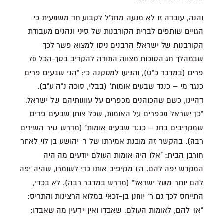
והנה, עובדה זו לא מנעה מחז"ל לקבוע חד משמעית כי
הגויים שותפים לברית הקורבנות של סיני ונהנים מעבודת
הקורבנות של ישראל! הרבנים ניסו למצוא פשר לכך
שבמהלך חג הסוכות מצווה התורה להקריב בסך-הכל 70
פרים (במדבר כ"ט), והגיעו למסקנה כי: "הני שבעים פרים
כנגד מי – כנגד שבעים אומות" (בבלי, סוכה נ"ה ע"ב).
דהיינו, כשם שהכוהנים מכפרים על עוונותיהם של ישראל,
"כך ישראל מכפרים על האומות, שכל אותן שבעים פרים
שמקריבים בחג – כנגד שבעים אומות" (מדרש שיר השירים
רבה). בהקשר זה מובנת אמירתו של ר' יהושע בן לוי לאחר
חורבן הבית: "אלו היה אומות העולם יודעים מה היה
המקדש יפה להם, היו מקיפים אותו כדי לשומרו, שהיה יפה
להם יותר משל ישראל" (מדרש במדבר רבה). לא בכדי,
התייחס לכך גם ר' יוחנן בן-זכאי במלוא הרצינות והתריס:
"אוי להם, לאומות העולם, שאבדו ואין יודעין מה שאבדו;