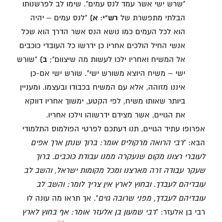
"שרש ישי אשר עמד לנס עמים". שימו לב לפרשנותו
הבלתי מתפשרת של
רש"י
:
א)
"לנס עמים – יהיה
הוא לכל העמים כמו נושא הנס אשר הדרך הוא שכל
אנשי החיל הולכים אחריו כן ידרשו כל העובדי כוכבים
אל המשיח ואחריו ילכו לעשות מה שיצוום";
ב)
"שורש
ישי – משיח היוצא משורש ישי". שורש ישי אם-כן
איננו מזוהה, אלא עם המשיח בכבודו ובעצמו. ומעניין
ביותר שאותו משיח, לפי הקטע, ימשוך אחריו דווקא
את הגויים, אשר מצידם ידרשוהו וילכו אחריו.
אפרופו עתיד הגויים, תנו דעתכם לפרטי הפולמוס התלמודי
הבא: "
רבי הרואה מרקוליס אומר: ברוך שנתן ארך אפים
לעוברי רצונו מקום שנעקרה ממנו עבודת כוכבים. ברוך
שעקר עבודה זרה מארצנו ומכל מקומות ישראל, והשב לב
עובדיהם לעבדך. ובחוץ לארץ אין צריך לומר: והשב לב
עובדיהם לעבדך, מפני שרובה גוים
"
.
אך תראו מה עונה לו
רבי בן אלעזר: "
רבי שמעון בן אלעזר אומר: אף בחוץ לארץ