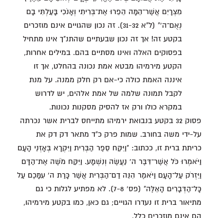
מִצְרָיִם אֲשֶׁר־הֵמָּה הֵפֵרוּ אֶת־בְּרִיתִי וְאָנֹכִי בָּעַלְתִּי בָם
נְאֻם־ה'" (ל"א 31-32). זה נכון שהגויים אינם מוזכרים
בקטע זה! אך זה נכון שבעתיים שהתנ"ך אינו מתחיל
בפסוקים האלה ואינו מסתיים בהם. במילים אחרות,
הקטע מירמיהו מבטא אמת נכונה בהחלט, אך זו
איננה האמת כולה כי-אם רק חלק ממנה. על מנת
לקבל תמונה שלמה של אמת אלהים, יש לדרוש
במקרא כולו ורק אז להסיק מסקנות נכונות.
פסוק 32 בקטע בנבואת ירמיהו מתייחס לברית אשר נכרתה
על-ידי משה בחורב. שמות פרק כ"ד מתאר דק דק את
כריתת ברית זו, ככתוב: "וַיִּקַּח סֵפֶר הַבְּרִית וַיִּקְרָא בְּאָזְנֵי הָעָם
וַיֹּאמְרוּ כֹּל אֲשֶׁר־דִּבֶּר ה' נַעֲשֶׂה וְנִשְׁמָע. וַיִּקַּח מֹשֶׁה אֶת־הַדָּם
וַיִּזְרֹק עַל־הָעָם וַיֹּאמֶר הִנֵּה דַם־הַבְּרִית אֲשֶׁר כָּרַת ה' עִמָּכֶם עַל
כָּל־הַדְּבָרִים הָאֵלֶּה" (פס' 7-8). לא מפתיע לגלות כי גם
מתיאור ברית זו נעדרו הגויים; גם כאן, כמו בקטע מירמיהו,
הם אינם מוזכרים כלל.