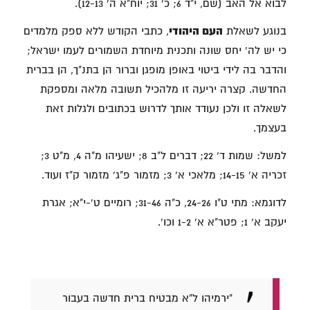
לבוא אל האב (שם, י"ד 6; כ' 31; יוח"א ה' 12-13).
בנוגע לשאלת
העם היהודי
, כתבי הקודש ללא ספק מלמדים
כי יש לה' יחס שונה ותכנית מיוחדת השמורים לעמו ישראל;
והדבר בה לידי ביטוי באופן מופגן וברור הן בתנ"ך, הן בברית
החדשה. קצרה יריעה זו מלהכיל תשובה מלאה ומספקת
לשאלה זו ולכן נעודד אותך לדרוש בכתובים ולגלות זאת
בעצמך.
למשל: שמות ד' 22; דברים ל"ב 8; ישעיהו מ"ה 4, מ"ט 3;
זכריה א' 14-15; מלאכי א' 3; מזמור פ"ג' מזמור ק"ז ועוד.
לדוגמא: מתי ט"ו 24-26, כ"ה 31-46; רומיים ט'-י"א; אגרת
יעקב א' 1; פטר"א א' 1-2 וכו'.
"ירמיהו ל"א מבטיח ברית חדשה בעבור