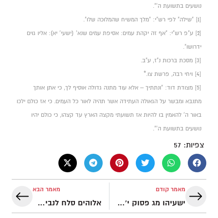
נושעים בתשועת ה'".
[1] "שילה" לפי רש"י: "מלך המשיח שהמלוכה שלו".
[2] ע"פ רש"י: "אף זה יקהת עמים: אסיפת עמים שנא` (ישעי` יא): אליו גוים
ידרושו".
[3] מסכת ברכות נ"ז, ע"ב.
[4] ויחי רבה, פרשת צו.*
[5] מצודת דוד: "ונתתיך – אלא עוד מתנה גדולה אוסיף לך, כי אתן אותך
מתנבא ומבשר על הגאולה העתידה אשר תהיה לאור כל העמים. כי אז כולם ילכו
באור ה` להאמין בו להיות אז תשועתי מקצה הארץ עד קצהו, כי כולם יהיו
נושעים בתשועת ה`".
צפיות:
57
מאמר קודם
מאמר הבא
ישעיהו מג פסוק י' נמצא בשירת העבד ומדבר על עם ישראל לא על המשיח
אלוהים סלח לנביא ישעיהו על ידי גחל ולא על ידי דם