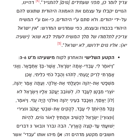
[4]
צריך לומר כן, מפני שעתידים [גוים] להתגייר
".
דהיינו,
הגויים יקבלו על עצמם את האמונה היהודית שתוגש להם
על-ידי יהודים. ולא סתם ע"י היהודים, כי-אם ע"י המשיח
היהודי בכבודו ובעצמו, כפי שמדגיש המדרש: "
אין ישראל
צריכין לתלמודו של מלך המשיח לעתיד לבא שנא' (ישעיה
[5]
יא): אליו גוים ידרושו,
לא ישראל
".
הקטע השלישי
והאחרון לקוח
מישעיהו מ"ט 3-6
:
"וַיֹּאמֶר לִי, עַבְדִּי-אָתָּה יִשְׂרָאֵל, אֲשֶׁר-בְּךָ אֶתְפָּאָר. וַאֲנִי
אָמַרְתִּי לְרִיק יָגַעְתִּי, לְתֹהוּ וְהֶבֶל כֹּחִי כִלֵּיתִי, אָכֵן
מִשְׁפָּטִי אֶת-יְהוָה וּפְעֻלָּתִי אֶת-אֱלֹהָי. וְעַתָּה אָמַר יְהוָה,
יוֹצְרִי מִבֶּטֶן לְעֶבֶד לוֹ, לְשׁוֹבֵב יַעֲקֹב אֵלָיו וְיִשְׂרָאֵל לא
[לוֹ] יֵאָסֵף, וְאֶכָּבֵד בְּעֵינֵי יְהוָה וֵאלֹהַי הָיָה עֻזִּי. וַיֹּאמֶר,
נָקֵל מִהְיוֹתְךָ לִי עֶבֶד, לְהָקִים אֶת-שִׁבְטֵי יַעֲקֹב ונצירי
[וּנְצוּרֵי] יִשְׂרָאֵל לְהָשִׁיב וּנְתַתִּיךָ לְאוֹר גּוֹיִם, לִהְיוֹת
יְשׁוּעָתִי עַד-קְצֵה הָאָרֶץ". הבה נברר ונבאר 3 דברים
חשובים מקטע מדהים זה:
א)
מיהו אותו "עבדי" אשר