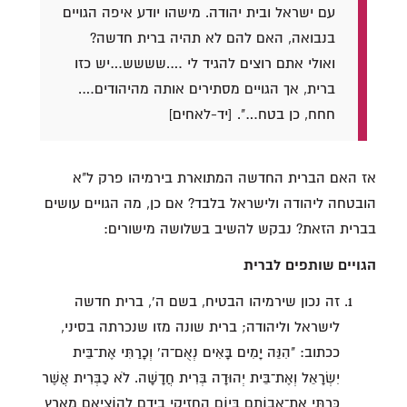
עם ישראל ובית יהודה. מישהו יודע איפה הגויים
בנבואה, האם להם לא תהיה ברית חדשה?
ואולי אתם רוצים להגיד לי ….שששש…יש כזו
ברית, אך הגויים מסתירים אותה מהיהודים….
חחח, כן בטח…". [יד-לאחים]
אז האם הברית החדשה המתוארת בירמיהו פרק ל"א
הובטחה ליהודה ולישראל בלבד? אם כן, מה הגויים עושים
בברית הזאת? נבקש להשיב בשלושה מישורים:
הגויים שותפים לברית
זה נכון שירמיהו הבטיח, בשם ה', ברית חדשה
לישראל וליהודה; ברית שונה מזו שנכרתה בסיני,
ככתוב: "הִנֵּה יָמִים בָּאִים נְאֻם־ה' וְכָרַתִּי אֶת־בֵּית
יִשְׂרָאֵל וְאֶת־בֵּית יְהוּדָה בְּרִית חֲדָשָׁה. לֹא כַבְּרִית אֲשֶׁר
כָּרַתִּי אֶת־אֲבוֹתָם בְּיוֹם הֶחֱזִיקִי בְיָדָם לְהוֹצִיאָם מֵאֶרֶץ