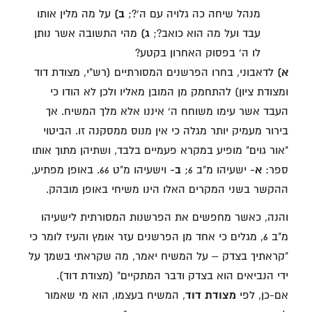
מנהל שיחה כה גלויה עם ה'?;
ב)
על מה מלין אותו
עבד ועל מה הוא כואב?;
ג)
מהי התשובה אשר נותן
לו ה' בפסוק האחרון בקטע?
א)
לדאבוני, בחרו הפרשנים המסורתיים (רש"י, מצודת דוד
ומצודת ציון) להתחמק מן המובן מאליו ולכן לא הודו כי
העבד אשר עימו משוחח ה' איננו אלא מלך המשיח. אך
בירור מעמיק יותר מגלה כי אין מנוס ממסקנה זו. הביטוי
"אור גוים" מופיע במקרא פעמיים בלבד, ושתיהן מתוך אותו
ספר:
א-
ישעיהו מ"ב 6;
ב-
וישעיהו מ"ט 66. באופן מפתיע,
ההקשר בשני המקרים האלו הינו משיחי באופן מובהק.
והנה, כאשר מחפשים את הפרשנות המסורתית לישעיהו
מ"ב 6, מגלים כי אחד מן הפרשנים עזר אומץ והעיז לומר כי
"קראתיך בצדק – על המשיח יאמר, מה שקראתי בשמך על
ידי הנביאים הוא בצדק ודבר המתקיים" (מצודת דוד).
אם-כן, לפי
מצודת דוד
, המשיח בעצמו, הוא מי שאמור