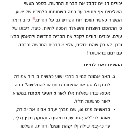
יכולים הגויים לקבל את הברית החדשה. בספר מעשי
השליחים אף מתואר עד כמה השתוממו תלמידיו של ישוע
[1]
המשיח כאשר נשפך רוח הקודש גם על הגויים.
כיום דומה
כי התהפכו היוצרות והשאלה הפכה להיות: כיצד, ריבונו של
עולם, יכולים יהודים לקבל את הברית החדשה ולהאמין בה?!
ובכן, לא רק שהם יכולים, אלא שהברית החדשה נכרתה
עבורםם בראשונה!
המשיח כאור לגויים
האם אמונת הגויים ברבי ישוע כמשיח בן דוד אמורה
לחזק ולבסס את אמיתות זהותו או להחלישה? הבה
אפוא נבחן שאלות אלו לאור
3 קטעי מפתח
במקרא,
לאור פרשנות חז"ל.
בראשית מ"ט 10
, שם מברך יעקב אבינו את יהודה,
ואומר לו: "לֹא-יָסוּר שֵׁבֶט מִיהוּדָה וּמְחֹקֵק מִבֵּין רַגְלָיו,
עַד כִּי-יָבֹא שִׁילֹה וְלוֹ יִקְּהַת עַמִּים". דהיינו, השלטון