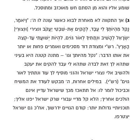
שומע אליו והוא מן הסתם חש מאוכזב ומתוסכל.
ג)
אך התקווה לא מאחרת לבוא כאשר עונה לו ה': "וַיֹּאמֶר,
נָקֵל מִהְיוֹתְךָ לִי עֶבֶד, לְהָקִים אֶת-שִׁבְטֵי יַעֲקֹב ונצירי [וּנְצוּרֵי]
יִשְׂרָאֵל לְהָשִׁיב וּנְתַתִּיךָ לְאוֹר גּוֹיִם, לִהְיוֹת יְשׁוּעָתִי עַד-קְצֵה
הָאָרֶץ". רש"י ומצודת דוד מסכימים ואומרים פחות או יותר
את אותו הדבר: "נקל מהיותך וגו' – מתנה קטנה היא בעיני
שתהא לך זאת לבדה שתהא לי עבד להקים את יעקב
ולהשיב אלי נצורי ישראל והנני מוסיף לך עוד ונתתיך לאור
גוים" (רש"י). במילים אחרות, ה' מבקש לעודד את המשיח
וכביכול לומר לו: אל תתאכז מכך שישראל עדיין אינם
הולכים אחריך; הלא קל מדיי עבורי שרק ישראל יפנו אליך;
תוכניותיי גדולות יותר: קודם הגויים ידרשוך, אח"כ גם ישראל
יצטרפו.