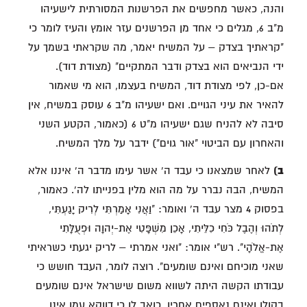
והנה, כאשר מחפשים את הפרשנות המסורתית לישעיהו
מ"ב 6, מגלים כי אחד מן הפרשנים עזר אומץ והעיז לומר כי
"קראתיך בצדק – על המשיח יאמר, מה שקראתי בשמך על
ידי הנביאים הוא בצדק ודבר המתקיים" (מצודת דוד).
אם-כן, לפי מצודת דוד, המשיח בעצמו, הוא מי שאמור
להאיר את עיני הגויים. ואם ישעיהו מ"ב 6 עוסק במשיח, אין
סיבה לא להניח שגם ישעיהו מ"ט 6 (כאמור, הקטע השני
והאחרון עם הביטוי "אור גוים") ידבר על מלך המשיח.
ב)
לאחר שמצאנו כי עבד ה' אשר עימו מדבר ה' איננו אלא
המשיח, הבה נברר על מה הוא מלין בפנייתו לה'. כאמור,
בפסוק 4 מצר עבד ה' ואומר: "וַאֲנִי אָמַרְתִּי לְרִיק יָגַעְתִּי,
לְתֹהוּ וְהֶבֶל כֹּחִי כִלֵּיתִי, אָכֵן מִשְׁפָּטִי אֶת-יְהוָה וּפְעֻלָּתִי
אֶת-אֱלֹהָי". רש"י אומר: "ואני אמרתי – לריק יגעתי כשראיתי
שאני מוכיחם ואינם שומעים". רוצה לומר, העבד חושש כי
עבודתו הקשה היתה לשווא משום שישראל אינם שומעים
בקולו ואינם נאספים אחריו. כואב לו כי דווקא עמו אינו