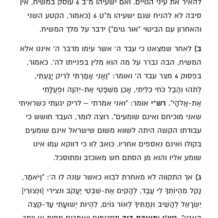
להאיר את עיני הגויים. ואם ישעיהו מ"ב 6 עוסק במשיח, אין
סיבה לא להניח שגם ישעיהו מ"ט 6 (כאמור, הקטע השני
והאחרון עם הביטוי "אור גוים") ידבר על מלך המשיח.
ב)
לאחר שמצאנו כי עבד ה' אשר עימו מדבר ה' איננו אלא
המשיח, הבה נברר על מה הוא מלין בפנייתו לה'. כאמור,
בפסוק 4 מצר עבד ה' ואומר: "וַאֲנִי אָמַרְתִּי לְרִיק יָגַעְתִּי,
לְתֹהוּ וְהֶבֶל כֹּחִי כִלֵּיתִי, אָכֵן מִשְׁפָּטִי אֶת-יְהוָה וּפְעֻלָּתִי
אֶת-אֱלֹהָי".
רש"י
אומר: "ואני אמרתי – לריק יגעתי כשראיתי
שאני מוכיחם ואינם שומעים". רוצה לומר, העבד חושש כי
עבודתו הקשה היתה לשווא משום שישראל אינם שומעים
בקולו ואינם נאספים אחריו. כואב לוו כי דווקא עמו אינו
שומע אליו והוא מן הסתם חש מאוכזב ומתוסכל.
ג)
אך התקווה לא מאחרת לבוא כאשר עונה לו ה': "וַיֹּאמֶר,
נָקֵל מִהְיוֹתְךָ לִי עֶבֶד, לְהָקִים אֶת-שִׁבְטֵי יַעֲקֹב ונצירי [וּנְצוּרֵי]
יִשְׂרָאֵל לְהָשִׁיב וּנְתַתִּיךָ לְאוֹר גּוֹיִם, לִהְיוֹת יְשׁוּעָתִי עַד-קְצֵה
הָאָרֶץ".
רש"י
ו
מצודת דוד
מסכימים ואומרים פחות או יותר