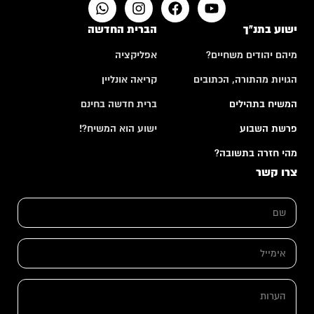
ישוע בתנ"ך
הברית החדשה
מיהם יהודים משחיים?
אפליקציה
הגויות מהתורה, הכתובים
קריאה אונליין
המשיח בתהילים
ברית חדשה בחינם
פרשת השבוע
ישוע הוא המשיח?!
מהי חזרה בתשובה?
צרו קשר
ש
ם
*
א
י
מ
ה
י
ה
ע
י
ע
ר
ל
ר
ו