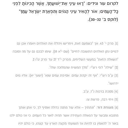
לקרום עור וגידים: "רָאוּ עֵינַי אֶת־יְשׁוּעָתֶךָ, אֲשֶׁר הֲכִינוֹתָ לִפְנֵי
כָּל־הָעַמִּים; אוֹר לְהָאִיר עֵינֵי הַגּוֹיִם וְתִפְאֶרֶת יִשְׂרָאֵל עַמֶּךָ"
(לוקס ב' 30-32).
[1]
פרק י' 45. אך "כשמעם זאת, ויחרישו ויהללו את האלהים ויאמרו אכן גם
לגויים נתן האלהים התשובה לחיים" (שם י"א 18). שימו לבכם גם על מה נסובה
"השאלה הזאת" במעשי השליחים, מפרק י"ד 27 עד פרק ט"ו 2.
[2]
"שילה" לפי רש"י: "מלך המשיח שהמלוכה שלו".
[3]
ע"פ רש"י: "אף זה יקהת עמים: אסיפת עמים שנא' (ישעי' יא): אליו גוים
ידרושו".
[4]
מסכת ברכות נ"ז, ע"ב.
[5]
ויחי רבה, פרשת צו.
[6]
מצודת דוד
: "ונתתיך – אלא עוד מתנה גדולה אוסיף לך, כי אתן אותך
מתנבא ומבשר על הגאולה העתידה אשר תהיה לאור כל העמים. כי אז כולם ילכו
באור ה' להאמין בו להיות אז תשועתי מקצה הארץ עד קצהו, כי כולם יהיו