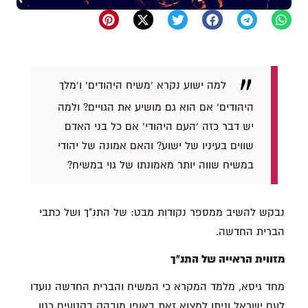
למה ישוע נקרא 'משיח היהודים' ו'מלך
היהודים' אם הוא גם מושיע את הגויים? ולמה
יש דבר כזה 'העם היהודי' אם כל בני האדם
שווים בעיניו של ישוע? והאם אמונה של יהודי
במשיח שווה יותר מאמונתו של גוי במשיח?
נבקש להשיב ממספר נקודות מבט: של התנ"ך ושל כתבי
הברית החדשה.
מזווית הראייה של התנ"ך
מחד גיסא, מלמד המקרא כי המשיח והברית החדשה נועדו
לעם ישראל וניתן למצוא זאת באופן מובהק בקטעים כגון