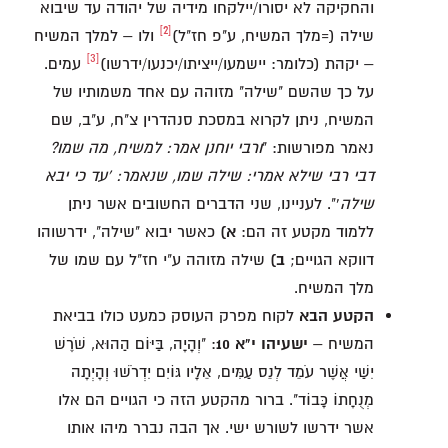
והחקיקה לא יסורו/יילקחו מידיה של יהודה עד שיבוא
[2]
שילה (=מלך המשיח, ע"פ חז"ל)
ולו – למלך המשיח
[3]
– יקהת (כלומר: יישמעו/ייציתו/יכנעו/ידרשו)
עמים.
על כך שהשם "שילה" מזוהה עם אחד משמותיו של
המשיח, ניתן לקרוא במסכת סנהדרין צ"ח, ע"ב, שם
נאמר מפורשות: "
ורבי יוחנן אמר: למשיח, מה שמו?
דבי רבי שילא אמרי: שילה שמו, שנאמר: 'עד כי יבא
שילה
'". לעניינו, שני הדברים החשובים אשר ניתן
ללמוד מקטע זה הם:
א)
כאשר יבוא "שילה", ידרשוהו
דווקא הגויים;
ב)
שילה מזוהה ע"י חז"ל עם שמו של
מלך המשיח.
הקטע הבא
לקוח מפרק העוסק כמעט כולו בביאת
המשיח –
ישעיהו י"א 10
: "וְהָיָה, בַּיּוֹם הַהוּא, שֹׁרֶשׁ
יִשַׁי אֲשֶׁר עֹמֵד לְנֵס עַמִּים, אֵלָיו גּוֹיִם יִדְרֹשׁוּ וְהָיְתָה
מְנֻחָתוֹ כָּבוֹד". ברור מהקטע הזה כי הגויים הם אלו
אשר ידרשו לשורש ישי. אך הבה נברר מיהו אותו