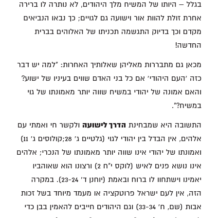
בגלל – היותו של המשיח מלך היהודים, לא נותרה לו ברירה
אחרת זולת להוות אור וישועה גם לגויים; כך נבאו הנביאים
מקדם וכך בדיוק התגשמה תכניתו של האלוהים בברית
החדשה!
מכאן גם מתבררות מאליהן שאלותיך האחרות: "למה יש דבר
כזה 'העם היהודי' אם כל בני האדם שווים בעיניו של ישוע?
והאם אמונה של יהודי במשיח שווה יותר מאמונתו של גוי
במשיח?".
התשובה היא שמבחינת
הדרך לישועה
ולקשר חי ואמתי עם
אלהים, אין הבדל בין יהודי לגוי (גלטיים ג' 28;קולוסים ג' 11)
ואמונתו של יהודי אינו שווה יותר מאמונתו של הנכרי; אלהים
אינו נושא פנים לאיש (לוקס י"ח 2) ורצונו הוא שאוהביו
יאמינו וישתחוו לו ברוח ובאמת (יוחנן ד' 23-24). במקרה
הזה, אין לעם ישראל פרוטקציה או מעמד מיוחד בשל זכות
אבות (שם, ח' 33-34) וגם היהודים חייבים להאמין בבן כדי