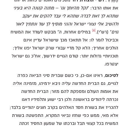
את אותו הדבר: "
נקל מהיותך וגו' – מתנה קטנה היא בעיני
שתהא לך זאת לבדה שתהא לי עבד להקים את יעקב
ולהשיב אלי נצורי ישראל והנני מוסיף לך עוד ונתתיך לאור
[6]
גוים
" (רש"י).
במילים אחרות, ה" מבקש לעודד את המשיח
וכביכול לומר לו: אל תתאכז מכך שישראל עדיין אינם
הולכים אחריך; הלא קל מדיי עבורי שרק ישראל יפנו אליך;
תוכניותיי גדולות יותר: קודם הגויים ידרשוך, אח"כ גם ישראל
יצטרפו.
לסיכום
, ראינו אם-כן, כי כשם שברית סיני הביאה כפרה
לגויים, גם הברית החדשה עליה ניבא ירמיהו, מזמינה אליה
את אומות העולם ומספקת להם מזור; הברית החדשה
נכרתה ליהודים בראשונה ולכן רבי ישוע ותלמידיו דאגו
להכריז את בשורת חסד האלהים בקרב חוגים יהודיים בלבד;
אלא מאי, ממש כפי שחזו נביאי המקרא, התפשטה בשורת
המשיח בכל קצווי תבל וברכתו של שמעון החסיד זכתה