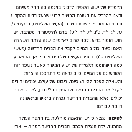
תלמידיו של ישוע הקפידו לדבוק במגמה בה החל משיחם
ודאגו להכריז את בשורת המשיח לבני ישראל בבית המקדש
ובבתי הכנסת מדי שבת בשבת (מעשי השליחים, פרקים: ג',
ט', י"ג, י"ד, ט"ו, י"ז, י"ח, י"ט). ברם להיסטוריה, מסתבר, יש
חוש הומור בריא; לפני קרוב לאלפיים שנה עלתה השאלה
האם וכיצד יכולים הגויים לקבל את הברית החדשה (מעשי
השליחים ט"ו). בספר מעשי השליחים פרק י' אף מתואר עד
כמה השתוממו תלמידיו של ישוע המשיח כאשר נשפך רוח
הקודש גם על הגויים. כיום נראה כי התהפכו היוצרות
והשאלה הפכה להיות: כיצד, ריבונו של עולם, יכולים יהודים
לקבל את הברית החדשה ולהאמין בה?! ובכן, לא רק שהם
יכולים, אלא שהברית החדשה נכרתה בראש ובראשונה
דווקא עבורם!
לסיכום
, נמצא כי יש התאמה מוחלטת בין המסר העולה
מהתנ"ך, לזה הנגלה מכתבי הברית החדשה;למרות – ואולי