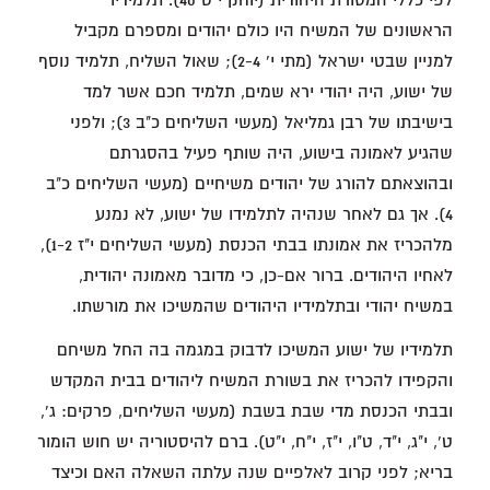
הראשונים של המשיח היו כולם יהודים ומספרם מקביל
למניין שבטי ישראל (מתי י' 2-4); שאול השליח, תלמיד נוסף
של ישוע, היה יהודי ירא שמים, תלמיד חכם אשר למד
בישיבתו של רבן גמליאל (מעשי השליחים כ"ב 3); ולפני
שהגיע לאמונה בישוע, היה שותף פעיל בהסגרתם
ובהוצאתם להורג של יהודים משיחיים (מעשי השליחים כ"ב
4). אך גם לאחר שנהיה לתלמידו של ישוע, לא נמנע
מלהכריז את אמונתו בבתי הכנסת (מעשי השליחים י"ז 1-2),
לאחיו היהודים. ברור אם-כן, כי מדובר מאמונה יהודית,
במשיח יהודי ובתלמידיו היהודים שהמשיכו את מורשתו.
תלמידיו של ישוע המשיכו לדבוק במגמה בה החל משיחם
והקפידו להכריז את בשורת המשיח ליהודים בבית המקדש
ובבתי הכנסת מדי שבת בשבת (מעשי השליחים, פרקים: ג',
ט', י"ג, י"ד, ט"ו, י"ז, י"ח, י"ט). ברם להיסטוריה יש חוש הומור
בריא; לפני קרוב לאלפיים שנה עלתה השאלה האם וכיצד