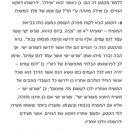
ללמוד מקטע זה הם: 1) כאשר יבוא "שילה", ידרשוהו דווקא
הגויים; 2) שילה מזוהה ע"י חז"ל עם שמו של מלך המשיח.
2-
הקטע הבא לקוח מפרק העוסק כמעט כולו בביאת
המשיח – ישעיהו י"א 10: "וְהָיָה, בַּיּוֹם הַהוּא, שֹׁרֶשׁ יִשַׁי אֲשֶׁר
עֹמֵד לְנֵס עַמִּים, אֵלָיו גּוֹיִם יִדְרֹשׁוּ וְהָיְתָה מְנֻחָתוֹ כָּבוֹד". ברור
מהקטע הזה כי הגויים הם אלו אשר ידרשו לשורש ישי. אך
הבה נברר מיהו אותו "שרש ישי אשר עמד לנס עמים". שימו
לב לפרשנותו הבלתי מתפשרת של רש"י: 1) "לנס עמים –
יהיה הוא לכל העמים כמו נושא הנס אשר הדרך הוא שכל
אנשי החיל הולכים אחריו כן ידרשו כל העובדי כוכבים אל
המשיח ואחריו ילכו לעשות מה שיצוום"; 2) "שורש ישי –
משיח היוצא משורש ישי". שורש ישי אם-כן איננו מזוהה,
אלא עם המשיח בכבודו ובעצמו. ומעניין ביותר שאותו משיח,
לפי הקטע, ימשוך אחריו דווקא את הגויים, אשר מצידם
ידרשוהו וילכו אחריו.