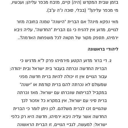
בזמן שבית המקדש [היה] קיים, מזבח מכפר עליהן; ועכשיו,
מי מכפר עליהן?" (בבלי, סוכה נ"ה ע"ב).
מאי נפקא מינה? אם הברית "הישנה" טמנה בחובה מזור
לגויים, מדוע אין להניח כי גם הברית "החדשה", עליה ניבא
ירמיהו, תספק מקור של תקווה לכל משפחות האדמה?..
ליהודי בראשונה
די ברור מדוע הקטע מירמיהו פרק ל"א מדגיש כי
הברית החדשה נכרתה בעבור בית ישראל ובית יהודה;
עבור הגויים אין זו יכולה להיות ברית חדשה מפני
שמעולם לא נכרתה להם ברית קודמת או "ישנה"
במקביל לבריתות שנכרתו עם ישראל. מאז נכרתה
ברית סיני עם ישראל, אין במקרא כל אזכור לכך
שהגויים זכו לברית משלהם. לכן ניתן לומר כי הברית
החדשה אשר עליה ניבא ירמיהו, חדשה היא רק כלפי
ישראל; למעשה, לגביי הגויים, זו הברית הראשונה