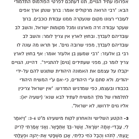
אפרופו עתיד הגויים, תנו דעתכם לפרטי הפולמוס התלמודי
הבא: "רבי הרואה מרקוליס אומר: ברוך שנתן ארך אפים
לעוברי רצונו מקום שנעקרה ממנו עבודת כוכבים. ברוך
שעקר עבודה זרה מארצנו ומכל מקומות ישראל, והשב לב
עובדיהם לעבדך. ובחוץ לארץ אין צריך לומר: והשב לב
עובדיהם לעבדך, מפני שרובה גוים". אך תראו מה עונה לו
רבי בן אלעזר: "רבי שמעון בן אלעזר אומר: אף בחוץ לארץ
צריך לומר כן, מפני שעתידים [גוים] להתגייר". דהיינו, הגויים
יקבלו על עצמם את האמונה היהודית שתוגש להם על-ידי
יהודים. ולא סתם ע"י היהודים, כי-אם ע"י המשיח היהודי
בכבודו ובעצמו, כפי שמדגיש המדרש: "אין ישראל צריכין
לתלמודו של מלך המשיח לעתיד לבא שנא' (ישעיה יא):
אליו גוים ידרושו, לא ישראל".
3-
הקטע השלישי והאחרון לקוח מישעיהו מ"ט 3-6: "וַיֹּאמֶר
לִי, עַבְדִּי-אָתָּה יִשְׂרָאֵל, אֲשֶׁר-בְּךָ אֶתְפָּאָר. וַאֲנִי אָמַרְתִּי לְרִיק
יָגַעְתִּי, לְתֹהוּ וְהֶבֶל כֹּחִי כִלֵּיתִי, אָכֵן מִשְׁפָּטִי אֶת-יְהוָה וּפְעֻלָּתִי