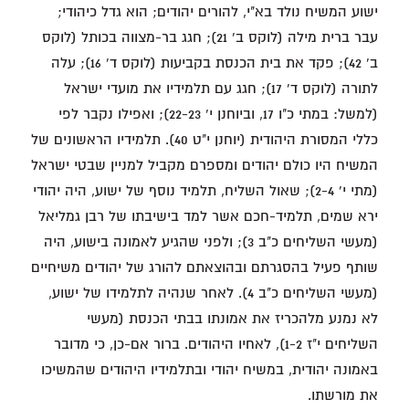
ישוע המשיח נולד בא"י, להורים יהודים; הוא גדל כיהודי;
עבר ברית מילה (לוקס ב' 21); חגג בר-מצווה בכותל (לוקס
ב' 42); פקד את בית הכנסת בקביעות (לוקס ד' 16); עלה
לתורה (לוקס ד' 17); חגג עם תלמידיו את מועדי ישראל
(למשל: במתי כ"ו 17, וביוחנן י' 22-23); ואפילו נקבר לפי
כללי המסורת היהודית (יוחנן י"ט 40). תלמידיו הראשונים של
המשיח היו כולם יהודים ומספרם מקביל למניין שבטי ישראל
(מתי י' 2-4); שאול השליח, תלמיד נוסף של ישוע, היה יהודי
ירא שמים, תלמיד-חכם אשר למד בישיבתו של רבן גמליאל
(מעשי השליחים כ"ב 3); ולפני שהגיע לאמונה בישוע, היה
שותף פעיל בהסגרתם ובהוצאתם להורג של יהודים משיחיים
(מעשי השליחים כ"ב 4). לאחר שנהיה לתלמידו של ישוע,
לא נמנע מלהכריז את אמונתו בבתי הכנסת (מעשי
השליחים י"ז 1-2), לאחיו היהודים. ברור אם-כן, כי מדובר
באמונה יהודית, במשיח יהודי ובתלמידיו היהודים שהמשיכו
את מורשתו.