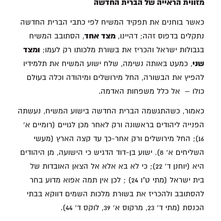
מזווית הראייה של הברית החדשה
כאשר בוחנים את תפקיד המשיח לפי כתבי הברית החדשה
נתקלים בדפוס זהה; דהיינו,
מצד אחד
, הסתובב המשיח
בגבולות ישראל והכריז את בשורת מלכותו רק לעמו;
ומצד
שני
, כמעט באותה נשימה, שלח ישוע המשיח את תלמידיו
להפיץ את הבשורה, החל מירושלים ומיהודה וכלה בעולם
כולו – אל כלל משפחות האדמה.
כאמור, כשהתגשמה הברית החדשה בישוע המשיח, נעשתה
הפנייה ליהודים בראשונה ורק לאחר מכן לגויים (רומיים א'
16); החל מירושלים ורק אחר-כך עד קצה הארץ (מעשי
השליחים א' 8). ישוע בן-דוד הדגיש כי הישועה, מן היהודים
היא (יוחנן ד' 22); כי לא בא אלא אל הצאן האובדות של
בית ישראל (מתי ט"ו 24) ; לכן אין תמה אפוא מדוע בחר
להסתובב ולהכריז את בשורת מלכות השמים דווקא בבתי
הכנסת (מתי ד' 23, מרקוס א' 39, לוקס ד' 44).