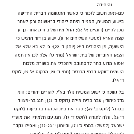
והיחידה.
עם-זאת חשוב לזכור כי כאשר התגשמה הברית החדשה
בישוע המשיח, הפנייה היתה ליהודי בראשונה ורק לאחר
מכן לגויים (רומיים א' 16); החל מירושלים ורק אחר-כך עד
קצה הארץ (מעשי השליחים א' 8). ישוע בן דוד הדגיש כי
הישועה, מן היהודים היא (יוחנן ד' 22); כי לא בא אלא אל
הצאן האובדות של בית ישראל (מתי ט"ו 24); לכן אין תמה
אפוא מדוע בחר להסתובב ולהכריז את בשורת מלכות
השמים דווקא בבתי הכנסת (מתי ד' 23, מרקוס א' 39, לוקס
ד' 44).
בל נשכח כי ישוע המשיח נולד בא"י, להורים יהודים; הוא
גדל כיהודי; עבר ברית מילה (לוקס ב' 21); חגג בר-מצווה
בכותל (לוקס ב' 42); פקד את בית הכנסת בקביעות (לוקס
ד' 16); עלה לתורה (לוקס ד' 17); חגג עם תלמידיו את מועדי
ישראל (למשל: במתי כ"ו 17, וביוחנן י' 22-23); ואפילו נקבר
לפי כללי המסורת היהודית (יוחנן י"ט 40). תלמידיו