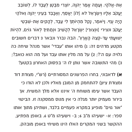
אֶת-אֱלֹהָי. וְעַתָּה אָמַר יְהוָה, יוֹצְרִי מִבֶּטֶן לְעֶבֶד לוֹ, לְשׁוֹבֵב
יַעֲקֹב אֵלָיו וְיִשְׂרָאֵל לא [לוֹ] יֵאָסֵף, וְאֶכָּבֵד בְּעֵינֵי יְהוָה וֵאלֹהַי
הָיָה עֻזִּי. וַיֹּאמֶר, נָקֵל מִהְיוֹתְךָ לִי עֶבֶד, לְהָקִים אֶת-שִׁבְטֵי
יַעֲקֹב ונצירי [וּנְצוּרֵי] יִשְׂרָאֵל לְהָשִׁיב וּנְתַתִּיךָ לְאוֹר גּוֹיִם, לִהְיוֹת
יְשׁוּעָתִי עַד-קְצֵה הָאָרֶץ". הבה נברר ונבאר 3 דברים חשובים
מקטע מדהים זה: 1) מיהו אותו "עבדי" אשר מנהל שיחה כה
גלויה עם ה'?; 2) על מה מלין אותו עבד ועל מה הוא כואב?;
3) מהי התשובה אשר נותן לו ה' בפסוק האחרון בקטע?
א)
לדאבוני, בחרו הפרשנים המסורתיים (רש"י, מצודת דוד
ומצודת ציון) להתחמק מן המובן מאליו ולכן לא הודו כי
העבד אשר עימו משוחח ה' איננו אלא מלך המשיח. אך
בירור מעמיק יותר מגלה כי אין מנוס ממסקנה זו. הביטוי
"אור גוים" מופיע במקרא פעמיים בלבד, ושתיהן מתוך אותו
ספר: א- ישעיהו מ"ב 6; ב- וישעיהו מ"ט 6. באופן מפתיע,
ההקשר בשני המקרים האלו הינו משיחי באופן מובהק.