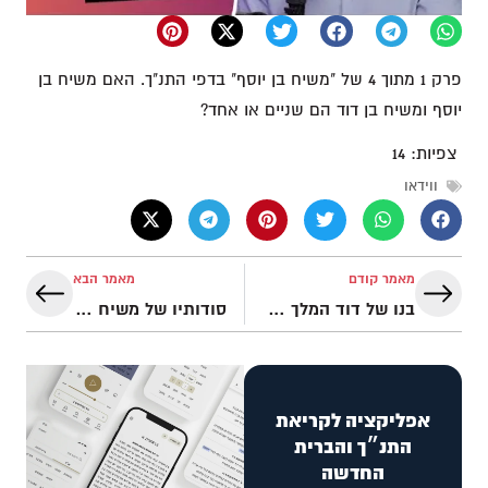
פרק 1 מתוך 4 של "משיח בן יוסף" בדפי התנ"ך. האם משיח בן
יוסף ומשיח בן דוד הם שניים או אחד?
צפיות:
14
ווידאו
מאמר קודם
מאמר הבא
בנו של דוד המלך הוא גם אדונו?! תהלים ק"י | נבואות המשיח בתנ"ך
סודותיו של משיח בן יוסף – בספרות החיצונית | נבואות המשיח בתנ"ך
אפליקציה לקריאת
התנ״ך והברית
החדשה