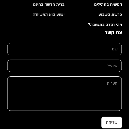
המשיח בתהילים
ברית חדשה בחינם
פרשת השבוע
ישוע הוא המשיח?!
מהי חזרה בתשובה?
צרו קשר
ש
ש
ם
ם
א
*
י
מ
א
י
י
י
מ
ל
י
ה
א
י
ע
י
ל
ר
מ
*
ו
י
ת
י
ל
שליחה