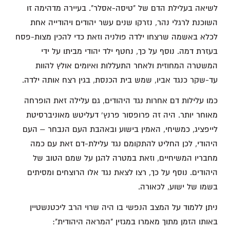
לשיאה בעלילת הדם של "טיסה-אסלר". בעיירה מדהימה זו
השוכנת לרגלי נהר, נזרקו שנים עשר יהודים ויהודייה אחת
לכלא באשמה שרצחו ילדה פולניה וזאת כדי להכין מצות-פסח
בעזרת דמה. נוסף על כך, נחטף ילד יהודי מביתו על ידי
המשטרה המחוזית ולאחר התעללות ואיומים אולץ להוות
עד-שקר כנגד אביו, שמש בית הכנסת, בגין רצח אותה ילדה.
כמו עלילות דם אחרות נגד היהודים, גם עלילה זאת הופרחה
מאוחר יותר. היה זה פרופסור פרנץ' דעליטש מאוניברסיטת
לייפציג, כמשיחי, האמין בישוע ובאהבת העם הנבחר – העם
היהודי, לכן החליט להתקומם נגד עלילת-דם זאת עם כמה
מחבריו המשיחיים, וזאת במטרה להגן על שמם הטוב של
היהודים. נוסף על כך, רצו לצאת נגד אלו הרוצחים ומסיתים
בשמו של ישוע, לכאורה.
ניתן ללמוד על המצב הנפשי בו היה שרוי הרב ליכטנשטיין
באותו הזמן מתוך מאמרו במגזין "המראה היהודית":