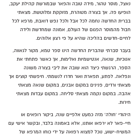
נאצל, מוסר טהור, מידה טובה והפאר שבמורשת קהילת יעקב,
הופיעו פה. אך בצורה מטוהרת, מזוקקת ומלוטשת. מצאתי
בברית החדשה נחמה לכל אבל ולכל נפש דואבת, מרפא לכל
חבול מהמוסר הפגום של העולם, אמונה שמחדשת ולידה
לחיים-חדשים בהליכה שהיא על פי רצון אלוהים.
בעבר סברתי שהברית החדשה הינו ספר טמא, מקור לגאווה,
אנוכיות, שנאה, אנטישמיות ואלימות, אך כאשר פתחתי את
הספר, הרגשתי כיצד הוא שובה את ליבי בצורה משונה
ונפלאה. לפתע, תפארת ואור חדרו לנשמתי. חיפשתי קוצים אך
מצאתי ורדים, פנינים במקום אבנים, במקום שנאה מצאתי
אהבה. במקום נקמה מצאתי סליחה. במקום עבדות מצאתי
חירות.
היהודי 'חולה' מזה כמעט אלפיים שנה, ביקור רופאים או
חיי-פאר לא ירפאו אותנו, אלא באמונה בלבד, ובקשר אישי עם
המשיח-ישוע, נוכל למצוא רפואה על ידי כוחו המרפא של