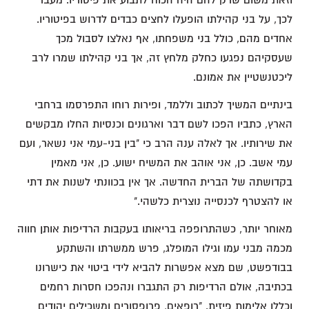
לכך, על בני קהילתו הופעלו לחצים כבדים לדרוש בפיטוריו.
אחדים מהם, כולל בני משפחתו, אף נאלצו לסבול מכך
שעסקיהם נפגעו כחלק מלחץ זה, אך בני קהילתו שמרו לרב
ליכטנשטיין את אמונם.
בינתיים המשיך לכתוב וללמד, ופירות רוחו התפרסמו ברחבי
הארץ, כתביו הפכו לשם דבר וארגונים וכנסיות החלו מבקשים
את שירותיו. אך לאלה ענה הרב כי "בין בני-עמי אני נשאר, ועם
עמי אשב. כן, אני אוהב את המשיח ישוע. כן, אני מאמין
בקדושתה של הברית החדשה. אך אין בכוונתי לשנות את דתי
או להצטרף לכנסייה נוצרית כלשהי."
מאוחר יותר, כשהתרופפה בריאותו בעקבות הרדיפות אותן חווה
מכמה מבני עמו וגילו המופלג, פרש ממשרתו והשתקע
בבודפשט, שם מצא אפשרות להביא לידי ביטוי את כישרונו
בכתיבה, אולם הרדיפות רק התגברו ונהפכו חסרות רחמים
וכללו אלימות פיזית. "רופאים, פרופסורים ומשכילים יהודים