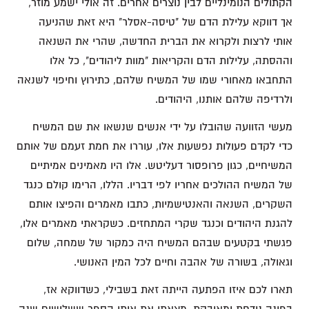
הקתולים הנומינליים לבין נוצרים אחרים. זה אולי ישמע מוזר,
אך דווקא עלילת הדם של "טיסה-אסלר" היא זאת שהניעה
אותי לרצות ולקרוא את הברית החדשה, שהרי את השנאה
וההסתה, עלילות הדם והקריאות "מוות ליהודים", כל אלו
התחבאו מאחורי שמו של המשיח שלהם, כתירוץ וחיפוי לשנאה
ולרדיפה שלהם אותנו, היהודים.
מעשי הזוועה שהובלו על ידי אנשים שנשאו את שם המשיח
כדי לקדם פעולות נפשעות אלו, עוררו את חמת זעמם של אותם
המשיחיים, כגון פרופסור דעליטש. אלו היו מאמינים אמיתיים
של המשיח ההולכים אחריו לפי דבריו. הללו, הרימו קולם כנגד
השקרים, השנאה והאנטישמיות, כתבו מאמרים והפיצו אותם
להגנת היהודים וכנגד שקרי המתחזים. כשקראתי מאמרים אלו,
פגשתי בקטעים שבהם המשיח היה כמקור של שמחה, שלום
וגאולה, בשורה של אהבה וחיים לכל המין האנושי.
תארו לכם איזו הפתעה הייתה זאת בשבילי, כשדווקא אז,
בפינה נידחת ומאובקת, מצאתי את אותו הספר ששלושים שנה