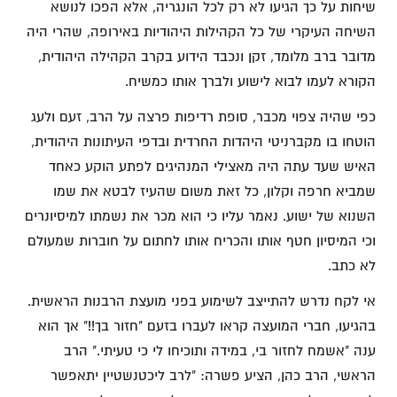
שיחות על כך הגיעו לא רק לכל הונגריה, אלא הפכו לנושא
השיחה העיקרי של כל הקהילות היהודיות באירופה, שהרי היה
מדובר ברב מלומד, זקן ונכבד הידוע בקרב הקהילה היהודית,
הקורא לעמו לבוא לישוע ולברך אותו כמשיח.
כפי שהיה צפוי מכבר, סופת רדיפות פרצה על הרב, זעם ולעג
הוטחו בו מקברניטי היהדות החרדית ובדפי העיתונות היהודית,
האיש שעד עתה היה מאצילי המנהיגים לפתע הוקע כאחד
שמביא חרפה וקלון, כל זאת משום שהעיז לבטא את שמו
השנוא של ישוע. נאמר עליו כי הוא מכר את נשמתו למיסיונרים
וכי המיסיון חטף אותו והכריח אותו לחתום על חוברות שמעולם
לא כתב.
אי לקח נדרש להתייצב לשימוע בפני מועצת הרבנות הראשית.
בהגיעו, חברי המועצה קראו לעברו בזעם "חזור בך!!" אך הוא
ענה "אשמח לחזור בי, במידה ותוכיחו לי כי טעיתי." הרב
הראשי, הרב כהן, הציע פשרה: "לרב ליכטנשטיין יתאפשר