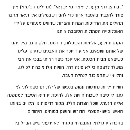
"רַבַּת צְרָרוּנִי מִנְּעוּרַי, יֹאמַר-נָא יִשְׂרָאֵל" (תהילים קכ"ט:א) אין
צורך להכביד בהסבר ארוך כדי להבין שבמילים אלו תיאר מחבר
תהילים את הרדיפות המרות והצרות שחווינו מנעורינו על ידי
האוכלוסייה הקתולית הסובבת אותנו.
הקנטות ולעג, אלימות והשפלות, היו מנת חלקינו גם מילדיהם
של אותם שונאים, אני עוד זוכר את האבנים שנזרקו עלינו
כשיצאנו מבית הכנסת. אני זוכר כיצד ראיתי בבכי את אבי
מושלך לרצפה כי לא פינה דרך. חוויות אלו מוכרות לכולנו,
והלוואי שתהפוכנה לנחלת העבר.
חוויות ילדות נחרטות עמוק בנפשו של ילד, גם כשגדלתי לא
נתנו לי סיבה לשכוח חוויות אלו, להיפך, זו היא הסיבה למסקנה
אליה הגעתי, שכל הצרות הללו, מקור רדיפותינו, תלויים באותו
האיש, בישו-הנוצרי, הדורש וחושק במותינו, היהודים.
בהכרה זו גדלתי, התבגרתי וזקנתי, לא ידעתי שיש הבדל בין