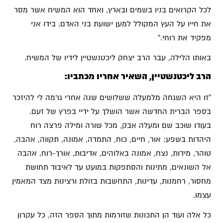
לכל הקרואים בניו בשמים ובארץ, ואחד הוא המשיח אשר מסר
את חייו על העץ המקולל למען ישועת בני האדם. בידו אני
מפקיד את רוחי."
באותו הלילה, עבר הרב יצחק ליכטנשטיין לידיו של המשיח.
הרב ליכטנשטיין, השאיר אחריו מכתביו:
"זו היא השגחה מלמעלה ששלושים שנה אחרי גרמה לי להיזכר
בספר הברית החדשה אשר הושלך על ידיי בפרץ של זעם.
בעודו שוכב שם ומעלה אבק, מכל שורה ומילה פרצה רוח
היהדות בשפע: אור, חיים, כוח, התמדה, אמונה, תקווה, אהבה,
טוהר, מידות, נצח, אמונה באלוהים, אדיבות, אורך-רוח, אהבה
אל השונאים, מתינות והסתפקות במועט עד לאיבוד תחושת
מחסור, רחמנות, עדינות, התחשבות בזולת ורצינות מצד המאמין
עצמו.
כל אלה ועוד הן התכונות שזורמות מתוך הספר הזה, כל עקרון