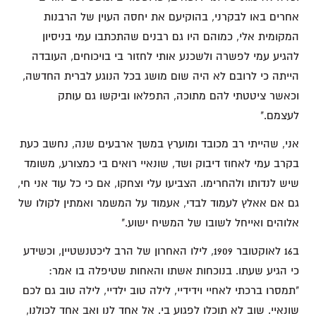
אחרים באו לבקרני, בהוקיעם את יחסה העוין של הרבנות
המקומית אלי, כמוהם היו גם רבנים שהתכתבו עמי בניסיון
להגיע עמי לפשרה ולשכנע אותי לחזור בי בויכוחים, העובדה
הייתה כי לרובם לא היה שום מושג בכל הנוגע לברית החדשה,
וכאשר ציטטתי להם מתוכה, התפלאו וביקשו גם עותק
לעצמם."
אני, שהייתי רב מכובד ומוערץ במשך ארבעים שנה, נחשב כעת
בקרב עמי לאחוז דיבוק ושד, שונאיי רואים בי כמצורע, משומד
שיש לנדותו ולהחרימו. הצביעו עלי וצחקו, אם כי כל עוד אני חי,
גם אם אאלץ לעמוד לבדי, אעמוד על המשמר ואמתין לקולו של
אלוהים ואייחל לשובו של המשיח ישוע."
ב16 לאוקטובר 1909, לילו האחרון של הרב ליכטנשטיין, וכשידע
כי הגיע שעתו. בנוכחות אשתו והאחות שטיפלה בו אמר:
"תמסרו ברכתי לאחיי וידידיי, לילה טוב ילדיי, לילה טוב גם לכם
שונאיי. שוב לא תוכלו לפגוע בי. אל אחד לנו ואב אחד לכולנו,