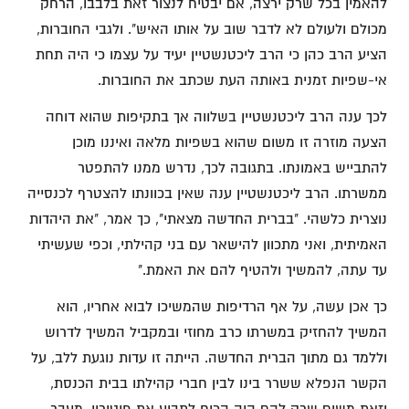
להאמין בכל שרק ירצה, אם יבטיח לנצור זאת בלבבו, הרחק
מכולם ולעולם לא לדבר שוב על אותו האיש". ולגבי החוברות,
הציע הרב כהן כי הרב ליכטנשטיין יעיד על עצמו כי היה תחת
אי-שפיות זמנית באותה העת שכתב את החוברות.
לכך ענה הרב ליכטנשטיין בשלווה אך בתקיפות שהוא דוחה
הצעה מוזרה זו משום שהוא בשפיות מלאה ואיננו מוכן
להתבייש באמונתו. בתגובה לכך, נדרש ממנו להתפטר
ממשרתו. הרב ליכטנשטיין ענה שאין בכוונתו להצטרף לכנסייה
נוצרית כלשהי. "בברית החדשה מצאתי", כך אמר, "את היהדות
האמיתית, ואני מתכוון להישאר עם בני קהילתי, וכפי שעשיתי
עד עתה, להמשיך ולהטיף להם את האמת."
כך אכן עשה, על אף הרדיפות שהמשיכו לבוא אחריו, הוא
המשיך להחזיק במשרתו כרב מחוזי ובמקביל המשיך לדרוש
וללמד גם מתוך הברית החדשה. הייתה זו עדות נוגעת ללב, על
הקשר הנפלא ששרר בינו לבין חברי קהילתו בבית הכנסת,
וזאת משום שרק להם היה הכוח לתבוע את פיטוריו. מעבר