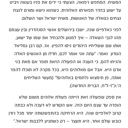
המשיח. המחפש רפואה, הצעתי כי ירים את פניו בענווה ויביט
על ישוע בהדר תפארתו האלוהית, כשהוא נישא ומורם לנצח
נצחים כגואלה של האנושות, משיח ישראל ושר השלום.
לפני כאלפיים שנה, ישבו בירושלים אנשי הסנהדרין ובין עצמם
תהו לגבי השאלה – איך למנוע ולהכחיד את שמו של ישוע,
אותו שם ששליחיו היהודים ניסו להפיץ. אז, קם רבן גמליאל
הנודע ואמר: "עתה אני אומר לכם, חדלו מן האנשים האלה
והניחו להם, כי העצה או הפעולה הזאת תופר אם מאת בני
אדם היא. אבל אם מאלוהים היא, בכל מקרה לא תוכלו להפר
אותה, פן תימצאו נלחמים באלוהים!" (מעשי השליחים
ה':כ"ז-ל"ח, הברית החדשה).
אין ספק שפעולה זאת הייתה פעולת אלוהים משום שלא
הופרה עד עצם היום הזה. אש הקודש לא דעכה ולא כבתה
קרוב לאלפיים שנה, היא הרחיקה בהתפשטותה יותר מכל רודן
כובש עולם אחר. היא תעצר – רק כשתגיע ללבבות ישראל."