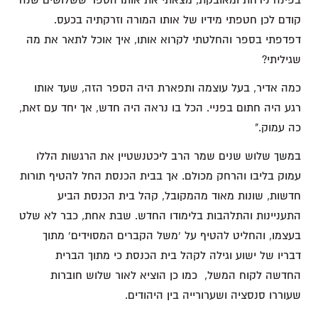
קודם לכן חטפתי מידיו של אותו המורה וזרקתיה בכעס.
דפדפתי בספר והחלטתי לקרוא אותו, איך אוכל לתאר את מה
שגיליתי?
כמה אדיר, בעל עוצמה ותפארת היה הספר הזה, שעד אותו
רגע היה חתום בפניי. הכל בו נראה היה חדש, אך יחד עם זאת,
כה עמוק."
במשך שלוש שנים שמר הרב ליכטנשטיין את הרגשות הללו
עמוק בליבו והרחק מכולם. אך בבית הכנסת החל להטיף תורות
חדשות, שונות מאוד מהמקובל, קהל בית הכנסת הביע
התעניינות והתלהבות בלימודו החדש. שבת אחת, כבר לא שלט
בעצמו, והחליט להטיף על 'משל הקברים המסוידים' מתוך
דבריו של ישוע וגילה לקהל בית הכנסת כי מתוך הברית
החדשה לקוח המשל, כמו כן הוציא לאור שלוש חוברות
שעוררו סנסציה ושערורייה בין היהודים.