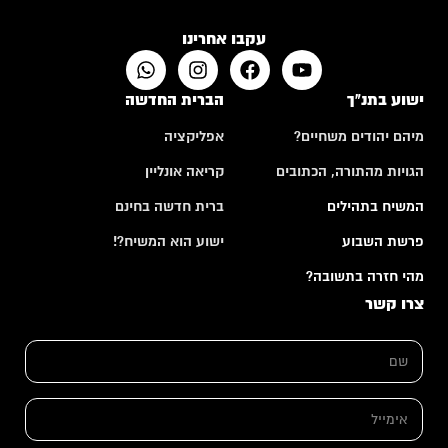
עקבו אחרינו
ישוע בתנ"ך
הברית החדשה
מיהם יהודים משחיים?
אפליקציה
הגויות מהתורה, הכתובים
קריאה אונליין
המשיח בתהילים
ברית חדשה בחינם
פרשת השבוע
ישוע הוא המשיח?!
מהי חזרה בתשובה?
צרו קשר
*
ש
ה
ם
ע
*
ר
ו
א
ת
י
*
מ