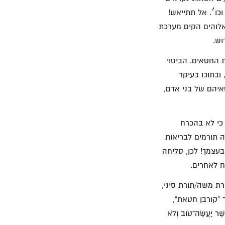
כו׳. אל תתייאש!
לוהים הקים מערכת
וש.
 החטאים. הביטוי
ובתוכו בעיקר
יהם של בני אדם,
כי לא בהכרח
 תורמים לבריאות
עצמך! לכן, סליחה
ח לאחרים.
ת משה/תורת סיני,
"קורבן חטאת",
ַעֲשֶׂה־טֹּוב וְלֹא