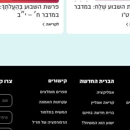
השבוע שְׁלַח: במדבר
פרשת השבוע בְּהַעֲלֹתְךָ:
ט"ו
במדבר ח׳ – י״ב
לקריאה
הברית החדשה
קישורים
צרו ק
ספרים מומלצים
אפליקציה
ש
ם
עקרונות האמונה
ם
קריאה אונליין
*
*
המשיח בתלמוד
ברית חדשה בחינם
א
*
י
ה
הרפורמציה של חז"ל
ישוע הוא המשיח?!
מ
ע
י
ר