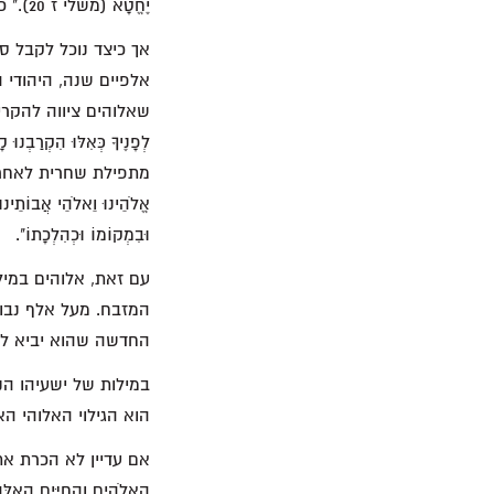
יֶחֱטָא (משלי ז 20)." כי כולנו חוטאים וצריכים קורבן לכפר על חטאינו.
אך כיצד נוכל לקבל 
אלפיים שנה, היהודי 
שאלוהים ציווה להקריב: “יְהִי 
לְפָנֶיךָ כְּאִלּוּ הִקְ
מתפילת שחרית לאחר שמתפ
אֱלֹהֵינוּ וֵאלֹהֵי אֲבוֹתֵינוּ
וּבִמְקוֹמוֹ וּכְהִלְכָתוֹ".
עם זאת, אלוהים במיל
המזבח. מעל אלף נבוא
החדשה שהוא יביא לכ
הוא הגילוי האלוהי הא
אם עדיין לא הכרת את יש
הָאֱלֹהִים וְהַחַיִּים הָאֵלֶּ