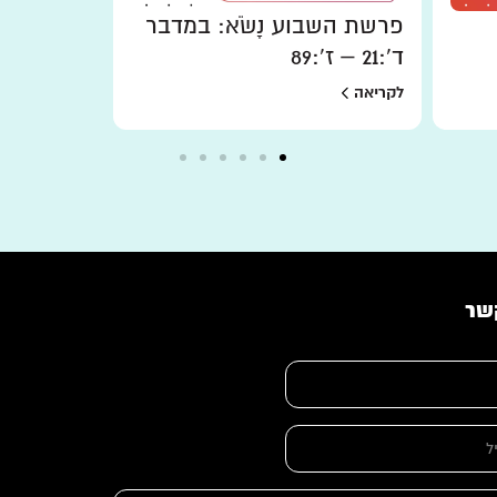
פרשת השבוע נָשֹׂא: במדבר
פרשת השבוע
ד':21 – ז':89
במדבר א׳:1 – ד׳
לקריאה
לקריאה
שר