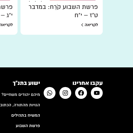
ר:
פרשת השבוע קֹרַח: במדבר
פרשת 
ט"ז – י"ח
י"ג – 
לקריאה
לקריאה
עקבו אחרינו
ישוע בתנ"ך
מיהם יהודים משחיים?
הגויות מהתורה, הכתובי
המשיח בתהילים
פרשת השבוע