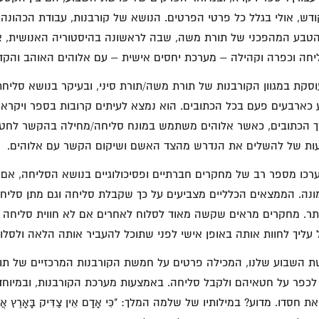
ודש, אולי בגלל כל פרטי הפרטים. הנושא של קורבנות, עבודת הכהונה ו
הטבע המהפכני של תורת משה, שבה לראשונה בהיסטוריה האנושית, א
חה וכפרה וקהילה – מערכת יחסים אישית – עם אלוהים האוהב והקד
קת במגוון הקורבנות של תורת משה/תורת סיני, ובעיקר בנושא סליחת
ע כארבעים פעם בכל הכתובים. הוא נמצא לעיתים קרובות בספר ויקרא, 
 הכתובים, כאשר אלוהים משתמש במונח סליחה/מחילה בהקשר לחטא
ות של להשלים את הנדרש מהצד האשם ושיקום הקשר עם אלוהים.
רכו מספר רב של מחקרים חברתיים ופסיכולוגיים בנושא הסליחה, אם 
ה. הממצאים הכלליים מצביעים על כך שקבלת סליחה וגם מתן סליחה
ותר. מחקרים מראים שקשה מאוד לסלוח לאחרים אם לא חווית סליחה ב
 עליך לחוות אותה באופן אישי לפני שתוכל להעביר אותה הלאה ולסלו
ת השבוע שלנו, המכילה פרטים על חמשת הקורבנות המרכזיים של תור
כפר על חטאיהם ולקבל סליחה. באמצעות מערכת הקורבנות, ובמיוחד 
סדו. מדוע? במילותיו של שלמה המלך: "כִּי אָדָם אֵין צַדִּיק בָּאָרֶץ אֲשֶׁר י