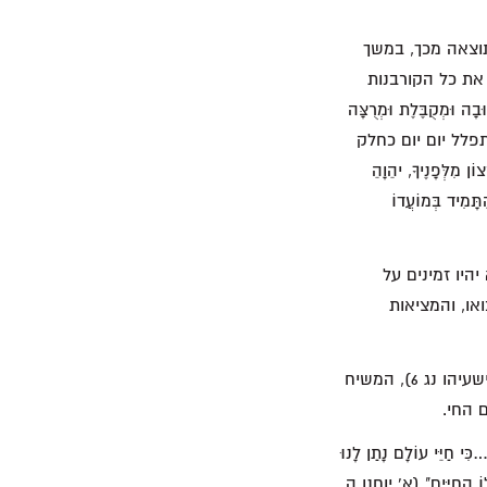
תוצאה מכך, במשך
את כל הקורבנות
ָה וּמְקֻבֶּלֶת וּמְרֻצָּה
י מתפלל יום יום כחלק
פָנֶיךָ, יהֵוָהֵ
תָּמִיד בְּמוֹעֲדוֹ
היו זמינים על
או, והמציאות
במילות של ישעיהו הנביא: "כֻּלָּנוּ כַּצֹּאן תָּעִינוּ אִישׁ לְדַרְכֹּו פָּנִינוּ וַיהוה הִפְגִּיעַ בֹּו אֵת עֲוֹן כֻּלָּנוּ" (ישעיהו נג 6), המשיח
 החי.
ֵי עוֹלָם נָתַן לָנוּ
ן לוֹ הַחַיִּים" (א' יוחנן ה