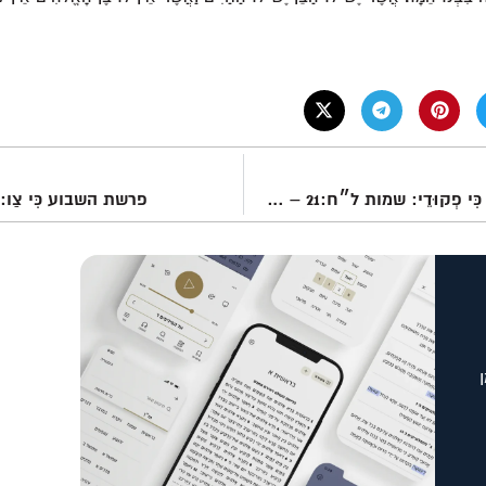
פרשת השבוע כִּי פְקוּדֵי: שמות ל״ח:21 – מ׳:38
פרשת השבוע כִּי צַו: 