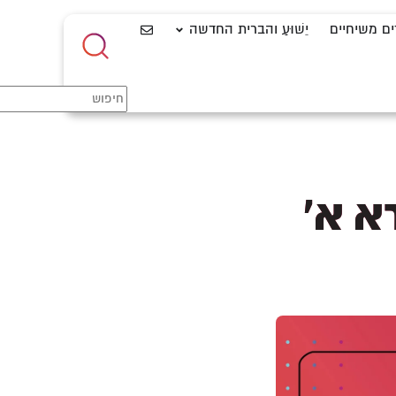
ים משיחיים
יֵשׁוּעַ והברית החדשה
רא א'