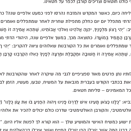
סליחה כיום, כאשר המקדש והמזבח נהרסו לפני כמעט אלפיים שנה? כ
הדתי מתפלל יום יום כחלק מתפילת שחרית לאחר שמתפללים ואומרים 
רָצוֹן מִלְּפָנֶיךָ, יהֵוָהֵ אֱלֹהֵינוּ וֵאלֹהֵי אֲבוֹתֵינוּ, שֶׁתְּהֵא אֲמִירָה זוֹ חֲשׁוּב
רַבְנוּ קָרְבַּן הַתָּמִיד בְּמוֹעֲדוֹ. כתוצאה מכך, במשך אלפיים שנה, היהודי הדת
ללים ואומרים את כל הקורבנות שאלוהים ציווה להקריב: “יְהִי רָצוֹן מִלְּ
, שֶׁתְּהֵא אֲמִירָה זוֹ חֲשׁוּבָה וּמְקֻבֶּלֶת וּמְרֻצָּה לְפָנֶיךָ כְּאִלּוּ הִקְרַבְנוּ קָרְבַּן הַ
ותיו נתן פרטים מאוד ספציפיים לגבי מה שיקרה לאחר שהקורבנות לא י
ות בכתבי הקודש בעברית מנבאות על המשיח, טבעו, מעשיו, הזמן לבו
ל המאמינים – סליחת חטאים.
ולטימטיבי, והקורבן האולטימטיבי שדרכו כולם יכולים להכיר את אלוהים
וע כמשיח האישי והמושיע שלך – הוא קורא לך לפנות אליו היום. "…כִּי חַיּ
ה בִּבְנוֹ הֵמָּה׃ אֲשֶׁר יֶשׁ־לוֹ הַבֵּן יֶשׁ־לוֹ הַחַיִּים וַאֲשֶׁר אֵין־לוֹ בֶּן־הָאֱלֹהִים אֵי