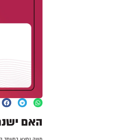
האם ישנם 
משה נמצא במעמד הר 