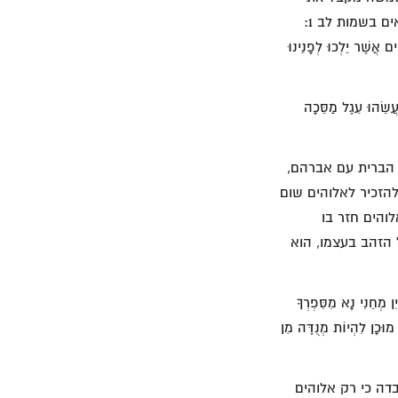
תורת ה', בני ישראל למטה מפרים אותה. ליתר דיוק, הם מפרים את הדיבר הראשון. אנו קוראים בשמות לב 1:
ם אֲשֶׁר יֵלְכוּ לְפָנֵינוּ
 בַּחֶרֶט וַיַּעֲשֵׂהוּ עֵגֶל מַסֵּכָה
 הברית עם אברהם,
הזכיר לאלוהים שום
לוהים חזר בו
הזהב בעצמו, הוא
וְאִם־אַיִן מְחֵנִי נָא מִסִּפְרְךָ
רבות לאחר מכן ברומים ט 3, "עַד כִּי הָיִיתִי מוּכָן לִהְיוֹת מְנֻדֶּה מִן
בדה כי רק אלוהים