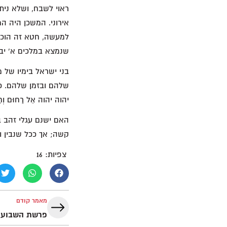
ראוי לשבח, ושלא נית
אירוני. המשכן היה ה
למעשה, חטא זה הוכפל
שנמצא במלכים א' יב,
בני ישראל בימיו של 
שלהם ובזמן שלהם. כאשר 
יהוה יהוה אֵל רַחוּם וְחַנּו
האם ישנם עגלי זהב ב
קשה; אך ככל שנבין ו
צפיות:
16
מאמר קודם
פרשת השבוע תְּצַוֶ