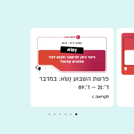
פרשת השבוע נָשֹׂא: במדבר
פרשת השבוע
ד':21 – ז':89
במדבר א׳:1 – ד׳
לקריאה
לקריאה