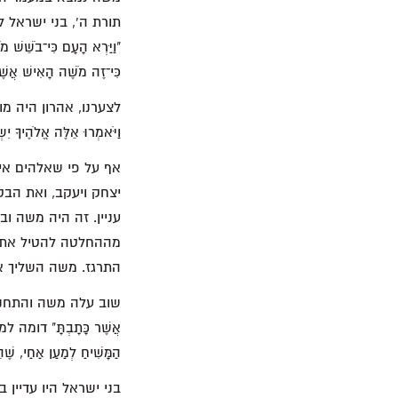
"וַיַּרְא הָעָם כִּי־בֹשֵׁשׁ מ
כִּי־זֶה מֹשֶׁה הָאִישׁ אֲשֶׁ
וַיֹּאמְרוּ אֵלֶּה אֱלֹהֶיךָ יִ
אף על פי שאלהים אי
יצחק ויעקב, ואת הבט
עניין. זה היה משה וב
מההחלטה להטיל את ז
התרגז. משה השליך את
הַמָּשִׁיחַ לְמַעַן אַחַי, שֶׁהֵ
בני ישראל היו עדיין 