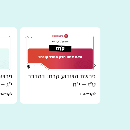
ר:
פרשת השבוע קֹרַח: במדבר
פרשת 
ט"ז – י"ח
י"ג – 
לקריאה
לקריאה