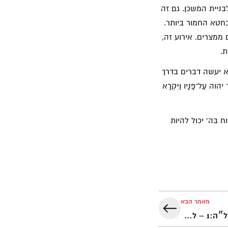
בניית המשכן. גם זה
בחטא החמור ביותר.
 ממצרים. אירוע זה,
ת.
א יעשה דברים בדרך
ל־פָּנָיו וַיִּקְרָא
 בה' יכול להיות
מאמר הבא
פרשת השבוע כִּי וַיַּקְהֵל: שמות ל״ה:1 – ל״ח:20