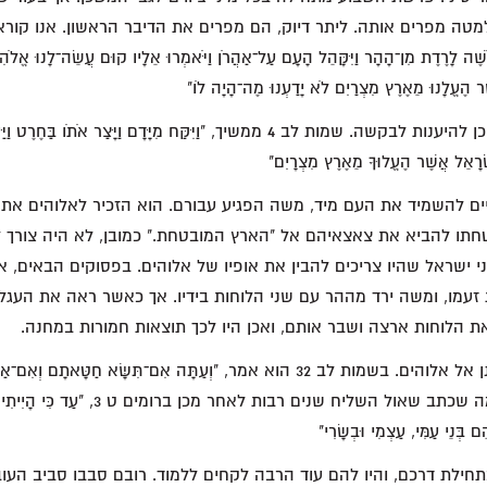
ֹשֶׁה לָרֶדֶת מִן־הָהָר וַיִּקָּהֵל הָעָם עַל־אַהֲרֹן וַיֹּאמְרוּ אֵלָיו קוּם עֲשֵׂה־לָנוּ אֱלֹהִי
ר הֶעֱלָנוּ מֵאֶרֶץ מִצְרַיִם לֹא יָדַעְנוּ מֶה־הָיָה לֹו"
לצערנו, אהרון היה מוכן להיענות לבקשה. שמות לב 4 ממשיך, "וַיִּקַּח מִיָּדָם וַיָּצַר אֹתֹו
שְׂרָאֵל אֲשֶׁר הֶעֱלוּךָ מֵאֶרֶץ מִצְרָיִם"
ים להשמיד את העם מיד, משה הפגיע עבורם. הוא הזכיר לאלוהים את
חתו להביא את צאצאיהם אל "הארץ המובטחת." כמובן, לא היה צורך ל
ני ישראל שהיו צריכים להבין את אופיו של אלוהים. בפסוקים הבאים, א
עמו, ומשה ירד מההר עם שני הלוחות בידיו. אך כאשר ראה את העגל 
 הלוחות ארצה ושבר אותם, ואכן היו לכך תוצאות חמורות במחנה.
שוב עלה משה והתחנן אל אלוהים. בשמות לב 32 הוא אמר, "וְעַתָּה אִם־תִּשָּׂא חַטָּאתָם 
אֲשֶׁר כָּתָבְתָּ" דומה למה שכתב שאול השליח שנים 
ם בְּנֵי עַמִּי, עַצְמִי וּבְשָׂרִי"
בתחילת דרכם, והיו להם עוד הרבה לקחים ללמוד. רובם סבבו סביב העו