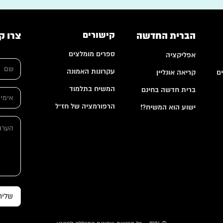
הברית החדשה
קישורים
צרו ק
ספרים מומלצים
אפליקציה
ש
ם
עקרונות האמונה
ם
קריאה אונליין
*
ש
המשיח בתלמוד
ברית חדשה בחינם
א
ם
י
א
הרפורמציה של חז"ל
ישוע הוא המשיח?!
מ
י
י
מ
ה
י
י
ע
ל
י
ר
*
ל
ו
ה
ת
ע
ר
ו
ת
שליח