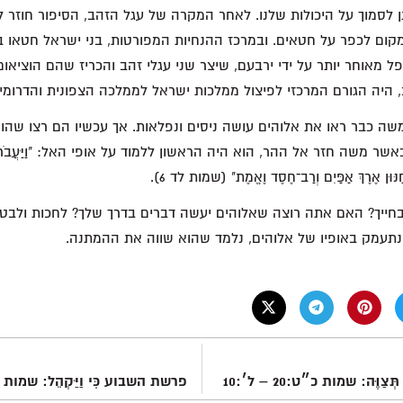
ן לסמוך על היכולות שלנו. לאחר המקרה של עגל הזהב, הסיפור חוזר ל
מקום לכפר על חטאים. ובמרכז ההנחיות המפורטות, בני ישראל חטאו 
 מאוחר יותר על ידי ירבעם, שיצר שני עגלי זהב והכריז שהם הוציאום
 היה הגורם המרכזי לפיצול ממלכות ישראל לממלכה הצפונית והדרומי
משה כבר ראו את אלוהים עושה ניסים ונפלאות. אך עכשיו הם רצו שהו
משה חזר אל ההר, הוא היה הראשון ללמוד על אופי האל: "וַיַּעֲבֹר יהוה עַ
ּן אֶרֶךְ אַפַּיִם וְרַב־חֶסֶד וֶאֱמֶת" (שמות לד 6).
חייך? האם אתה רוצה שאלוהים יעשה דברים בדרך שלך? לחכות ולבטוח
נתעמק באופיו של אלוהים, נלמד שהוא שווה את ההמתנה.
ּה: שמות כ״ט:20 – ל׳:10