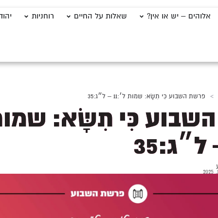
אלוהים – יש או אין?
שאלות על החיים
רוחניות
יהוד
>
פרשת השבוע כִּי תִשָּׂא: שמות ל׳:11 – ל״ג:35
בוע כִּי תִשָּׂא: שמו