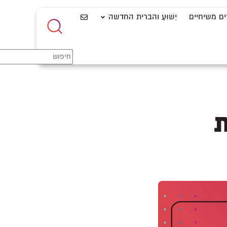
ים משיחיים
יֵשׁוּעַ והברית החדשה
ת