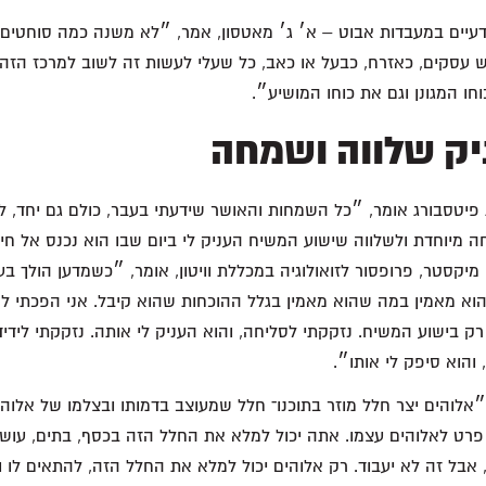
יים במעבדות אבוט – א׳ ג׳ מאטסון, אמר, ״לא משנה כמה סוחטים ומ
יש עסקים, כאזרח, כבעל או כאב, כל שעלי לעשות זה לשוב למרכז הזה 
חו המגונן וגם את כוחו המושיע״.
יק שלווה ושמחה
פיטסבורג אומר, ״כל השמחות והאושר שידעתי בעבר, כולם גם יחד, לע
מיוחדת ולשלווה שישוע המשיח העניק לי ביום שבו הוא נכנס אל חיי
 מיקסטר, פרופסור לזואולוגיה במכללת וויטון, אומר, ״כשמדען הולך ב
וא מאמין במה שהוא מאמין בגלל ההוכחות שהוא קיבל. אני הפכתי למש
ק בישוע המשיח. נזקקתי לסליחה, והוא העניק לי אותה. נזקקתי לידידו
 והוא סיפק לי אותו״.
 ״אלוהים יצר חלל מוזר בתוכנו־ חלל שמעוצב בדמותו ובצלמו של אלוהי
רט לאלוהים עצמו. אתה יכול למלא את החלל הזה בכסף, בתים, עושר
בל זה לא יעבוד. רק אלוהים יכול למלא את החלל הזה, להתאים לו ו