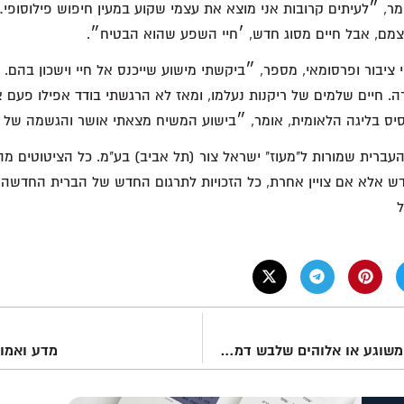
מר, ״לעיתים קרובות אני מוצא את עצמי שקוע במעין חיפוש פילוסופי…
צמם, אבל חיים מסוג חדש, ׳חיי השפע שהוא הבטיח״.
 ציבור ופרסומאי, מספר, ״ביקשתי מישוע שייכנס אל חיי וישכון בהם.
רה. חיים שלמים של ריקנות נעלמו, ומאז לא הרגשתי בודד אפילו פעם א
יס בליגה הלאומית, אומר, ״בישוע המשיח מצאתי אושר והגשמה של 
העברית שמורות ל"מעוז" ישראל צור (תל אביב) בע"מ. כל הציטוטים 
ש אלא אם צויין אחרת, כל הזכויות לתרגום החדש של הברית החדשה
ל
ישוע – רמאי, משוגע או אלוהים שלבש דמות אנוש?
מדע ואמונ