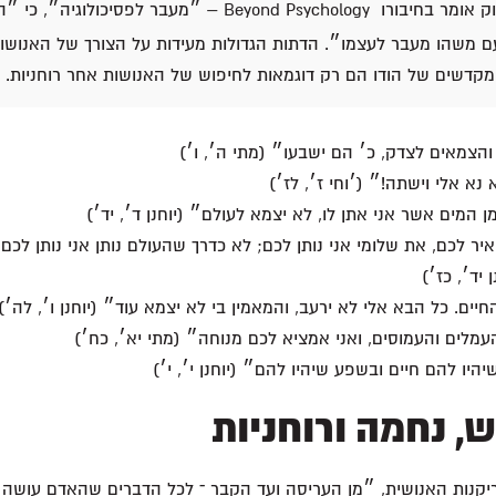
אוטו ראוק אומר בחיבורו Beyond Psychology – ״מעבר לפסיכולוג
 משהו מעבר לעצמו״. הדתות הגדולות מעידות על הצורך של האנושות
קדשים של הודו הם רק דוגמאות לחיפוש של האנושות אחר רוחניות.
הצמאים לצדק, כ׳ הם ישבעו״ (מתי ה׳, ו׳)
נא אלי וישתה!״ (׳וחי ז׳, לז׳)
המים אשר אני אתן לו, לא יצמא לעולם״ (יוחנן ד׳, יד׳)
ר לכם, את שלומי אני נותן לכם; לא כדרך שהעולם נותן אני נותן לכם
 יד׳, כז׳)
חיים. כל הבא אלי לא ירעב, והמאמין בי לא יצמא עוד״ (יוחנן ו׳, לה׳)
עמלים והעמוסים, ואני אמציא לכם מנוחה״ (מתי יא׳, כח׳)
יהיו להם חיים ובשפע שיהיו להם״ (יוחנן י׳, י׳)
, נחמה ורוחניות
ריקנות האנושית, ״מן העריסה ועד הקבר ־ לכל הדברים שהאדם עושה י