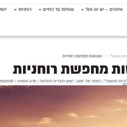
אלוהים – יש או אין?
שאלות על החיים
רוחניות
יהוד
היות מאושר?
>
האנושות מחפשת רוחניות
ת מחפשת רוחניות
להיות מאושר?
|
המסר של ישוע
|
יֵשׁוּעַ והברית החדשה
|
מדע ואמונה
|
משמעות 