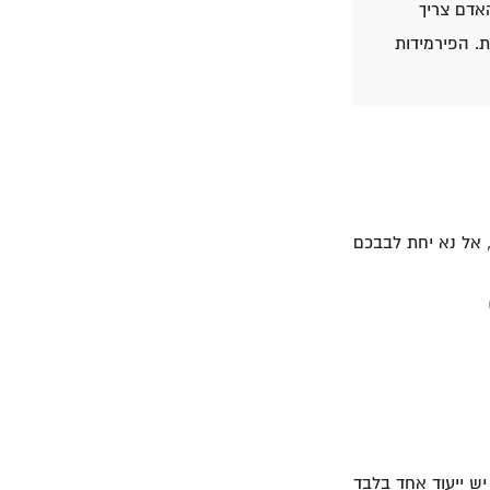
יה״, כי ״האדם צריך
. הפירמידות
, אל נא יחת לבבכם
ש ייעוד אחד בלבד