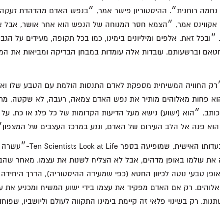
 נחמה רוחנית״. ההיסטוריון פישר אמר, ״בנפש האדם מהדהדת זעקה,
 אקווינס אמר, ״הצמא חסר המנוחה של הנפש הוא אחר אושר, אבל 
 ״ובכל זאת, אלפים ומיליונים בימינו, כמו בכל תקופה, מעידים על הגב
אם וברשעותם. עובדות אלה עומדות במבחן הבדיקה ומביאות את המ
רק החוויה המשיחית מספקת לאדם התנסות הולמת עם הטבע שלו ואת
א פחות מאלוהים מותיר את נפש האדם צמאה, רעבה, לא שקטה, מתו
תב, ״הוא (ישוע) נישא מעל הדיעות הקדומות של כל פלג או כת, על
ו. הוא פנה אל הלב העירום של האדם, ונגע במרכז העצבים של המצפון״
ג׳ורג׳ שווייצר אומר בעדותו האישית
את עולמו באופן מדהים, אבל לא הצליח לשנות את עצמו. מאחר שהבעי
ופן טבעי נוטה לכיוון החטא (כפי שמעידה ההיסטוריה), הדרך היחידה
אלוהים. רק אם האדם מפקיד את עצמו בידי ישוע המשיח ומכניע את ע
נות. רק בשינוי פלאי זה קיימת בימינו התקווה לעולם וליושביו, שפוחד