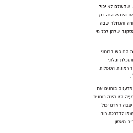
 שהעולם לא יכול
את הצמא הזה רק
ורה והגדולה שבה
סקנה שלהן לכל מי
 החופש הרוחני
סכלת ובלתי
 האמונות הטפלות
.
, שמופיעה בספר Ten Scientists Look at Life-״עשרה מדענים בוחנים את
ה הזו הינה רוחנית
 שבה האדם יכול
צמו להדרכת רוח
ים מאסון