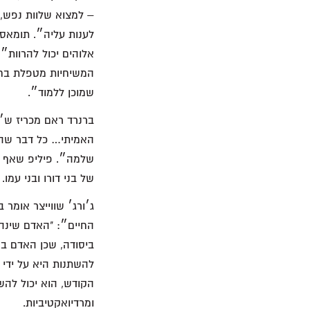
– למצוא שלוות נפש,
לענות עליה״. תומאס
אלוהים יכול להרוות״.
המשיחיות מטפלת בחט
שמוכן ללמוד״.
ברנרד ראם מכריז ש״
האמיתי… כל דבר שהו
שלמה״. פיליפ שאף כו
של בני דורו ובני עמ
החיים״: "האדם שינה 
ביסודה, שכן האדם בא
להשתנות היא על ידי 
הקודש, הוא יכול להשת
ומרדיואקטיביות.