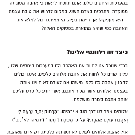
במערכות היחסים שלנו. אתם תווכחו לראות כי אהבה מסוג זה
ממוקדת ומתרכזת באדם השני. במקום לדרוש את טובת עצמה
– היא מעניקה! אך קיימת בעיה, מי מאיתנו יכול למלא את
האהבה כפי שהיא מתוארת בפסוקים האלה?
כיצד זה רלוונטי אלינו?
בכדי שנוכל אנו לחוות את האהבה הזו במערכות היחסים שלנו,
עלינו קודם כל לחוות את אהבת אלוהים כלפינו. איננו יכולים
להפגין אהבה כזו כלפי מישהו אם לעולם לא חווינו אותה
בעצמנו. אלוהים אשר מכיר אתכם, אשר יודע כל פרט עליכם,
אוהב אתכם בצורה מושלמת.
אלוהים אמר לנו דרך הנביא ירמיהו: "מֵרָחוֹק יְהוָה נִרְאָה לִי
וְאַהֲבַת עוֹלָם אֲהַבְתִּיךְ עַל-כֵּן מְשַׁכְתִּיךְ חָסֶד" (ירמיהו לא׳, ב׳)
אזי, אהבת אלוהים לעולם לא תשתנה כלפינו. רק אדם שאהבת