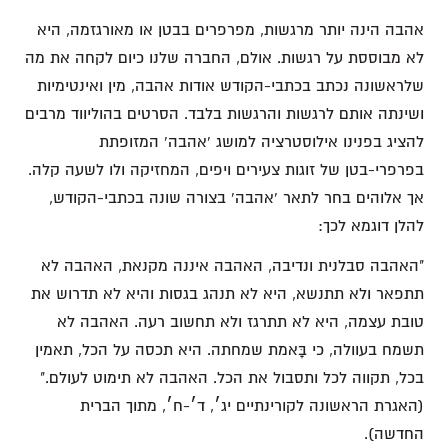
אהבה הינה יותר מרגשות, מפרפרים בבטן או מאורגזמה, היא
לא מבוססת על רגשות. אולם, החברה שלנו כיום לקחה את מה
שלראשונה נכתב בכתבי-הקודש אודות אהבה, מין ואינטימיות
ושינתה אותם לרגשות והרגשות בלבד. הסרטים בהוליווד מרבים
להציג בפנינו אילוסטרציה למושג 'אהבה' המזופתת
בפרפרי-בטן של זוגות צעירים ויפים, המחזיקה ולו לשעה קלה.
אך אלוהים בחר לתאר 'אהבה' בצורה שונה בכתבי-הקודש,
להלן דוגמא לכך:
"האהבה סבלנית ונדיבה, האהבה איננה מקנאת, האהבה לא
תתפאר ולא תתנשא, היא לא תנהג בגסות והיא לא תדרוש את
טובת עצמה, היא לא תתרגז ולא תחשוב רעה. האהבה לא
תשמח בעוולה, כי בָּאמת שמחתה. היא תכסה על הכל, תאמין
בכל, תקווה לכל ותסבול את הכל. האהבה לא תימוט לעולם."
(האגרת הראשונה לקורינתיים יג׳, ד׳-ח׳, מתוך הברית
החדשה).