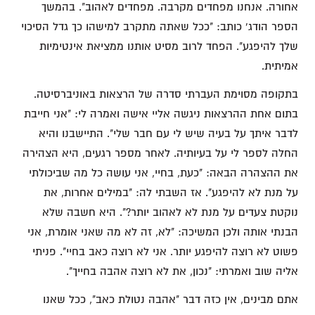
אחורה. אנחנו מפחדים מקרבה. מפחדים לאהוב". בהמשך
הספר הודג' כותב: "ככל שאתה מתקרב למישהו כך גדל הסיכוי
שלך להיפגע". הפחד לרוב מסיט אותנו ממציאת אינטימיות
אמיתית.
בתקופה מסוימת העברתי סדרה של הרצאות באוניברסיטה.
בתום אחת ההרצאות ניגשה אליי אישה ואמרה לי: "אני חייבת
לדבר איתך על בעיה שיש לי עם חבר שלי". התיישבנו והיא
החלה לספר לי על בעיותיה. לאחר מספר רגעים, היא הצהירה
את ההצהרה הבאה: "כעת, בחיי, אני עושה כל מה שביכולתי
על מנת לא להיפגע". אז השבתי לה: "במילים אחרות, את
נוקטת צעדים על מנת לא לאהוב יותר?". היא חשבה שלא
הבנתי אותה ולכן המשיכה: "לא, זה לא מה שאני אומרת, אני
פשוט לא רוצה להיפגע יותר. אני לא רוצה כאב בחיי". פניתי
אליה שוב ואמרתי: "נכון, את לא רוצה אהבה בחייך".
אתם מבינים, אין כזה דבר "אהבה נטולת כאב", ככל שאנו