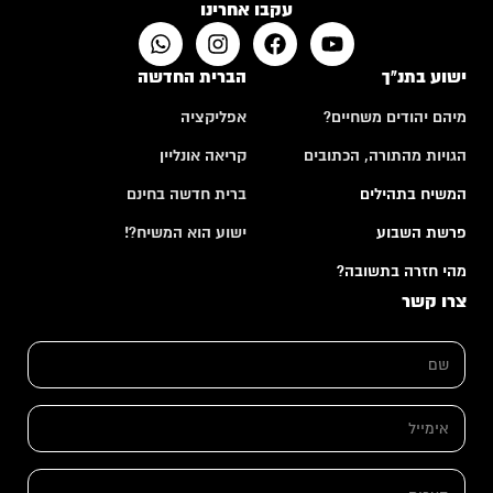
עקבו אחרינו
ישוע בתנ"ך
הברית החדשה
מיהם יהודים משחיים?
אפליקציה
הגויות מהתורה, הכתובים
קריאה אונליין
המשיח בתהילים
ברית חדשה בחינם
פרשת השבוע
ישוע הוא המשיח?!
מהי חזרה בתשובה?
צרו קשר
א
ש
י
ם
מ
*
י
י
א
ל
י
ה
מ
ע
י
ה
ר
י