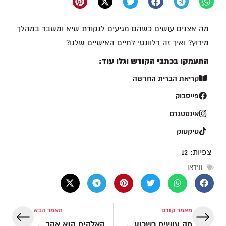
מה אצנים עושים כשהם מגיעים לנקודת שיא ומשבר במהלך
מירוץ? ואיך זה רלוונטי לחיים האישיים שלנו?
התעמקו בכתבי הקודש וגלו עוד:
קריאת הברית החדשה
פייסבוק
אינסטגרם
טיקטוק
צפיות:
12
ווידאו
מאמר קודם
מאמר הבא
מה עושים כשכועסים על אלוהים? | שאלה טובה! – אמונה במלחמה
הָאֱלֹהִים הוּא אַהֲבָה – חשיבותם של מעשים והתנהגות | יסודות האמונה המשיחית