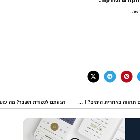
קודש וגלו עוד:
דשה
מאיפה שואבים תקווה באחרית הימים? | שאלה טובה! – אמונה במלחמה