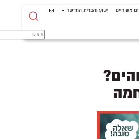
ים משיחיים
יֵשׁוּעַ והברית החדשה
הים?
חמה