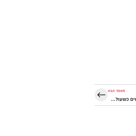
מאמר הבא
הגעתם לנקודת משבר? מה עושים כשעולה קושי? | והגית בו