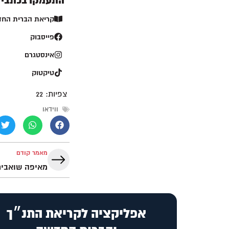
התעמקו בכתבי ה
קריאת הברית הח
פייסבוק
אינסטגרם
טיקטוק
צפיות:
22
ווידאו
מאמר קודם
אפליקציה לקריאת התנ״ך