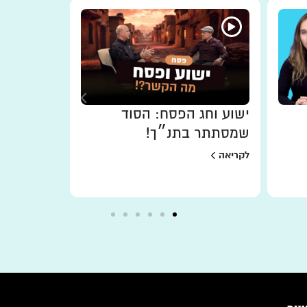
ישוע וחג הפסח: הסוד
פורים | ל
שמסתתר בתנ״ך!
גם בזמני
לקריאה
לקריאה