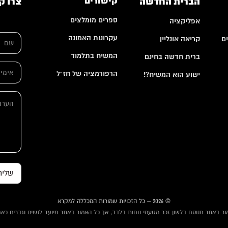
הברית החדשה
קישורים
צרו ק
ספרים מומלצים
אפליקציה
א
ש
י
עקרונות האמונה
ם
קריאה אונליין
ם
מ
*
י
המשיח בתלמוד
ברית חדשה בחינם
י
א
ל
הרפורמציה של חז"ל
י
ישוע הוא המשיח?!
ה
מ
ע
י
ה
ר
י
ע
ו
ל
ר
ת
*
ו
ה
ת
ע
ר
ו
ת
שליח
© 2026 – כל הזכויות שמורות המכללה למקרא
ור באתר מנוסח בלשון זכר מטעמי נוחות בלבד, אך כל האמור באתר מיועד לנשים וגברים כאח