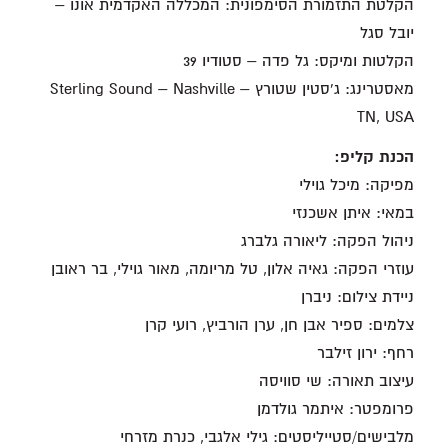
הקלטת התזמורת הסימפונית: המכללה האקדמית אונו –
יובל סגל
הקלטות ומיקס: גל פדה – סטודיו 39
מאסטרינג: ג'סטין שטורץ – Sterling Sound – Nashville
TN, USA
הכנת קליפ:
מפיקה: מיכל גוילי
במאי: איתן אשכנזי
ניהול הפקה: ליאורה גלברג
עוזרי הפקה: גאיה אלון, טל מריומה, מאור גוילי, בר ראובן
ניידת צילום: ניברן
צלמים: ספיר אבן חן, ערן הורביץ, רועי קרן
רחף: ירון זילבר
עיצוב תאורה: שי סוויסה
פרומפטר: איתמר גולדמן
מלבישים/סטייליסטים: גילי אלגבי, כנרת מזרחי