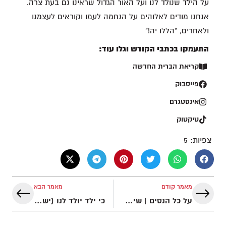
על הילד שנולד לנו ועל האור הגדול שראינו גם בעת צרה.
אנחנו מודים לאלוהים על הנחמה לעמו וקוראים לעצמנו
ולאחרים, "הללו יה!"
התעמקו בכתבי הקודש וגלו עוד:
קריאת הברית החדשה
פייסבוק
אינסטגרם
טיקטוק
צפיות:
5
מאמר קודם
מאמר הבא
על כל הנסים | שיר הלל לפסח מאת SOLU
כי ילד יולד לנו (ישעיהו ט' 5) – ביצוע מודרני לקלאסיקה ״משיח״ של הנדל