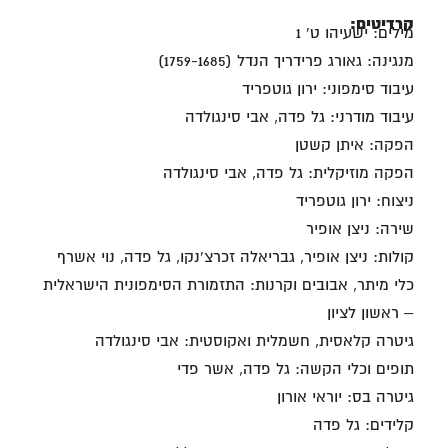
קרדיטים:
מילים: ישעיהו ט' 1
מנגינה: גאורג פרידריך הנדל (1759-1685)
עיבוד סימפוני: ירון גוטפריד
עיבוד מודרני: גל פדה, אבי סינגולדה
הפקה: איתן קשטן
הפקה מוזיקלית: גל פדה, אבי סינגולדה
ניצוח: ירון גוטפריד
שירה: ניצן אופיר
קולות: ניצן אופיר, גבריאלה זכרצ'נקו, גל פדה, נוי אשרף
כלי מיתר, אבובים וקרנות: התזמורת הסימפונית הישראלית
– ראשון לציון
גיטרה קלאסית, חשמלית ואקוסטית: אבי סינגולדה
תופים וכלי הקשה: גל פדה, אשר פדי
גיטרה בס: יוראי אורון
קלידים: גל פדה