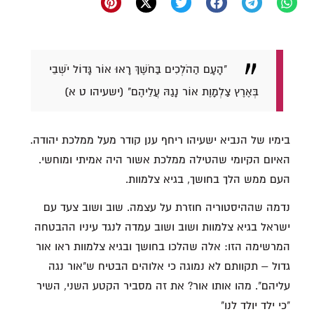
"הָעָם הַהֹלְכִים בַּחֹשֶׁךְ רָאוּ אוֹר גָּדוֹל יֹשְׁבֵי
בְּאֶרֶץ צַלְמָוֶת אוֹר נָגַהּ עֲלֵיהֶם" (ישעיהו ט א)
בימיו של הנביא ישעיהו ריחף ענן קודר מעל ממלכת יהודה.
האיום הקיומי שהטילה ממלכת אשור היה אמיתי ומוחשי.
העם ממש הלך בחושך, בגיא צלמוות.
נדמה שההיסטוריה חוזרת על עצמה. שוב ושוב צעד עם
ישראל בגיא צלמוות ושוב ושוב עמדה לנגד עיניו ההבטחה
המרשימה הזו: אלה שהלכו בחושך ובגיא צלמוות ראו אור
גדול – תקוותם לא נמוגה כי אלוהים הבטיח ש"אור נגה
עליהם". מהו אותו אור? את זה מסביר הקטע השני, השיר
"כי ילד יולד לנו"