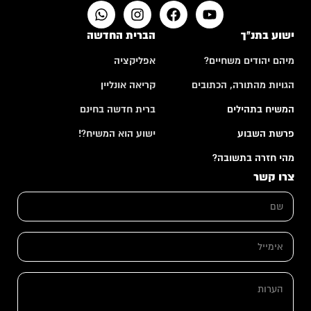
ישוע בתנ"ך
הברית החדשה
מיהם יהודים משחיים?
אפליקציה
הגויות מהתורה, הכתובים
קריאה אונליין
המשיח בתהילים
ברית חדשה בחינם
פרשת השבוע
ישוע הוא המשיח?!
מהי חזרה בתשובה?
צרו קשר
ש
ם
*
א
י
מ
ה
י
ה
ע
י
ע
ר
ל
ר
ו
*