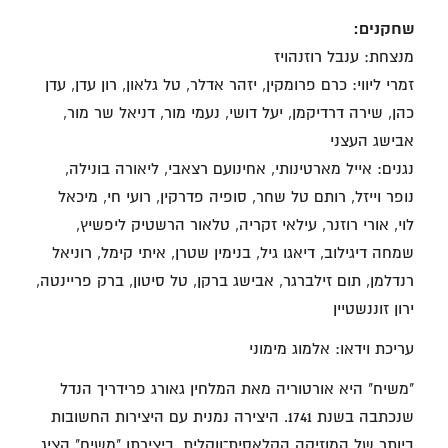
שחקנים:
מנצחת: ענבל רוזנהויז
זמרי ליווי: כרם פרומקין, יזהר אדלר, טל גלאון, רון עדן, עדן
כהן, שירה דרדיקמן, יעל דושי, נעמי מור, דניאל שר מור,
אבישג העצני
נגנים: אייל מארטינותי, אחינועם רצאבי, ליאורה בונילה,
נופר וייזל, רותם טל שחר, סופיה פדרקין, רועי חי, מיכאל
לוי, אורי רוזנר, עילאי זקריה, טלאור הרשטיק ליפשיץ,
שמחה דיגילוב, דיאגו גיל, בנימין שטרן, איתי קימל, רוניאל
רנדלמן, תום זילברגר, אבישג ברקן, טל סיטון, ברק פריינטה,
ירון זוננשטיין
עריכת וידאו: אלמוג מימוני
"משיח" היא אורטוריה מאת המלחין גאורג פרידריך הנדל
שנכתבה בשנת 1741. היצירה נמנית עם היצירות החשובות
ביותר של המוזיקה הקלאסית־ווקלית. ביצירתו "משיח" הציג