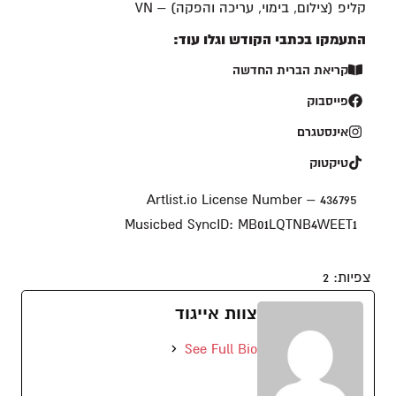
קליפ (צילום, בימוי, עריכה והפקה) – VN
התעמקו בכתבי הקודש וגלו עוד:
קריאת הברית החדשה
פייסבוק
אינסטגרם
טיקטוק
Artlist.io License Number – 436795
Musicbed SyncID: MB01LQTNB4WEET1
צפיות:
2
צוות אייגוד
See Full Bio