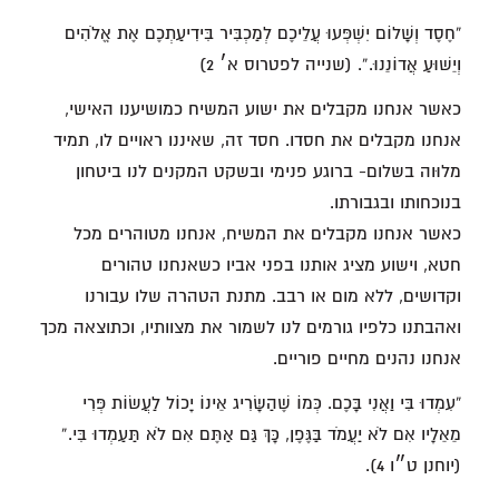
“חֶסֶד וְשָׁלוֹם יִשְׁפְּעוּ עֲלֵיכֶם לְמַכְבִּיר בִּידִיעַתְכֶם אֶת אֱלֹהִים
וְיֵשׁוּעַ אֲדוֹנֵנוּ.”. (שנייה לפטרוס א׳ 2)
כאשר אנחנו מקבלים את ישוע המשיח כמושיענו האישי,
אנחנו מקבלים את חסדו. חסד זה, שאיננו ראויים לו, תמיד
מלוּוה בשלום- ברוגע פנימי ובשקט המקנים לנו ביטחון
בנוכחותו ובגבורתו.
כאשר אנחנו מקבלים את המשיח, אנחנו מטוהרים מכל
חטא, וישוע מציג אותנו בפני אביו כשאנחנו טהורים
וקדושים, ללא מום או רבב. מתנת הטהרה שלו עבורנו
ואהבתנו כלפיו גורמים לנו לשמור את מצוותיו, וכתוצאה מכך
אנחנו נהנים מחיים פוריים.
“עִמְדוּ בִּי וַאֲנִי בָּכֶם. כְּמוֹ שֶׁהַשָּׂרִיג אֵינוֹ יָכוֹל לַעֲשׂוֹת פְּרִי
מֵאֵלָיו אִם לֹא יַעֲמֹד בַּגֶּפֶן, כָּךְ גַּם אַתֶּם אִם לֹא תַּעַמְדוּ בִּי.”
(יוחנן ט״ו 4).