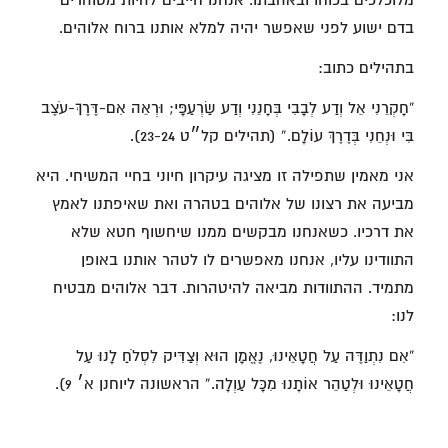
מלוכלכים בכוחו ובאהבתו. אנחנו חייבים להיות מטוהרים
בדם ישוע לפני שאפשר יהיה למלא אותנו ברוח אלוהים.
בתהילים כתוב:
“חָקְרֵנִי אֵל וְדַע לְבָבִי בְּחָנֵנִי וְדַע שַׂרְעַפָּי; וּרְאֵה אִם-דֶּרֶךְ-עֹצֶב
בִּי וּנְחֵנִי בְּדֶרֶךְ עוֹלָם.” (תהילים קל״ט 23-24).
אני מאמין שתפילה זו מציגה עיקרון חיוני בחיי המשיחי. היא
מביעה את רצונו של אלוהים בטהרה ואת שאיפתנו לאמץ
את דרכיו. כשאנחנו מבקשים ממנו שיחשוף חטא שלא
התוודינו עליו, אנחנו מאפשרים לו לטהר אותנו באופן
מתמיד. ההתוודות מביאה להיטהרות. דבר אלוהים מבטיח
לנו:
“אִם נִתְוַדֶּה עַל חֲטָאֵינוּ, נֶאֱמָן הוּא וְצַדִּיק לִסְלֹחַ לָנוּ עַל
חֲטָאֵינוּ וּלְטַהֵר אוֹתָנוּ מִכָּל עַוְלָה.” הראשונה ליוחנן א׳ 9).