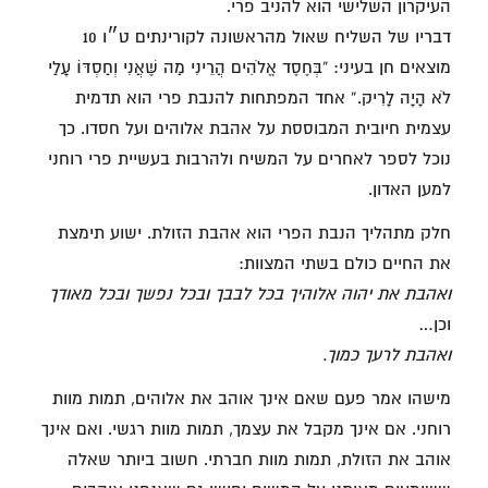
העיקרון השלישי הוא להניב פרי.
דבריו של השליח שאול מהראשונה לקורינתים ט״ו 10
מוצאים חן בעיני: “בְּחֶסֶד אֱלֹהִים הֲרֵינִי מַה שֶּׁאֲנִי וְחַסְדּוֹ עָלַי
לֹא הָיָה לָרִיק.” אחד המפתחות להנבת פרי הוא תדמית
עצמית חיובית המבוססת על אהבת אלוהים ועל חסדו. כך
נוכל לספר לאחרים על המשיח ולהרבות בעשיית פרי רוחני
למען האדון.
חלק מתהליך הנבת הפרי הוא אהבת הזולת. ישוע תימצת
את החיים כולם בשתי המצוות:
ואהבת את יהוה אלוהיך בכל לבבך ובכל נפשך ובכל מאודך
וכן…
ואהבת לרעך כמוך.
מישהו אמר פעם שאם אינך אוהב את אלוהים, תמות מוות
רוחני. אם אינך מקבל את עצמך, תמות מוות רגשי. ואם אינך
אוהב את הזולת, תמות מוות חברתי. חשוב ביותר שאלה