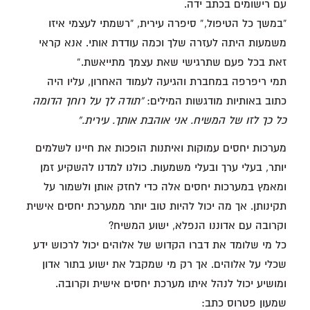
עם רישומים בכתב ידה.
“במשך כל הטיפול,” סיפרה עירית, “רשמתי לעצמי איזו
משמעות היתה לעזרה שלך וכמה עודדת אותי. אנא קראי
זאת בכל פעם שתרגישי שאת עצמך מתייאשת.”
תמי ריפרפה במחברת והגיעה לעמוד האחרון, עליו היה
כתוב באותיות מודגשות המילים:
“תודה לך על רוחך הדומה
כל כך לזו של המשיח. אני אוהבת אותך. עירית.”
מערכות יחסים עמוקות ואיתנות הופכות את חיינו לשלמים
יותר, בעלי ערך ובעלי משמעות. כולנו למדנו להשקיע זמן
ומאמץ במערכות יחסים אלה כדי לחזק אותן ולשמור על
תקינותן. אך מה יכול להיות טוב יותר ממערכת יחסים אישית
וקרובה עם אדוננו הנפלא, ישוע המשיח?
כל מי שלומד את דברו הקדוש של אלוהים יכול לרכוש ידע
שכלי על אלוהים. אך רק מי שמקבל את ישוע בתור אדון
ומושיע יכול לנהל איתו מערכת יחסים אישית וקרובה.
שמעון פטרוס כתב: