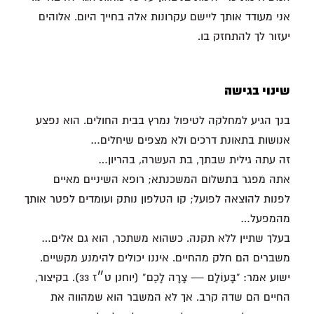
אני מעודד אותך ליישם עקרונות אלה בחייך היום. אלוהים
יעזור לך להתחזק בו.
שינוי בגישה
בנך הגיע למחלקה לטיפול נמרץ בבית החולים. הוא נפצע
אנושות בתאונת דרכים ולא מצפים שיחלים…
זה עתה גילית שבתך, בת העשרה, בהריון…
אתה מפגר בתשלום המשכנתא; רופא השיניים מאיים
לפנות להוצאה לפועל; קו הטלפון נותק ועומדים לפטר אותך
מהמפעל…
בעלך שתיין ללא תקנה. כשהוא משתכר, הוא גם אלים…
משברים הם חלק מהחיים. איננו יכולים להימנע מקשיים.
ישוע אמר: “בָּעוֹלָם — צָרָה לָכֶם” (יוחנן ט״ז 33). בקיצור,
החיים הם שדה קרב. אך לא המשבר הוא שמהווה את