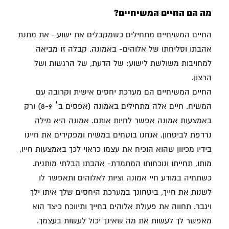
מה הם החיים המשיחיים?
החיים המשיחיים מתחילים כשמקבלים את ישוע– את מתנת
אהבתו וסליחתו של אלוהים- באמונה. קבלה זו מביאה
למחויבות משולשת לישוע: של הדעת, של הרגשות ושל
הרצון.
החיים המשיחיים הם מערכת יחסים אישית וקרובה עם
המשיח. חיים אלה מתחילים באמונה (אפסים ב׳ 8-9) ורק
באמצעות אמונה אפשר לחיות אותם. אמונה היא מילה
נרדפת לביטחון. אנחנו בוטחים במשיח ומפקידים את חיינו
בידיו מכיוון שהוא הוכיח את עצמו כראוי לכך באמצעות חייו,
מותו, תחייתו ונוכחותו המתמדת- אהבתו הבלתי מותנית.
כשתחיה במודע חיי אמונה וציות לאלוהים ותאפשר לו
לשנות את חייך, ביטחונך במערכת היחסים שלך איתו ילך
ויגבר. תחווה את פעולת אלוהים בחייך ותיווכח כיצד הוא
מאפשר לך לעשות את מה שאינך יכול לעשות בעצמך.