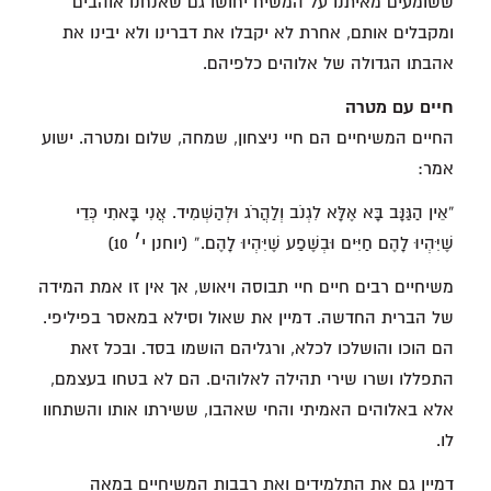
ששומעים מאיתנו על המשיח יחושו גם שאנחנו אוהבים
ומקבלים אותם, אחרת לא יקבלו את דברינו ולא יבינו את
אהבתו הגדולה של אלוהים כלפיהם.
חיים עם מטרה
החיים המשיחיים הם חיי ניצחון, שמחה, שלום ומטרה. ישוע
אמר:
“אֵין הַגַּנָּב בָּא אֶלָּא לִגְנֹב וְלַהֲרֹג וּלְהַשְׁמִיד. אֲנִי בָּאתִי כְּדֵי
שֶׁיִּהְיוּ לָהֶם חַיִּים וּבְשֶׁפַע שֶׁיִּהְיוּ לָהֶם.” (יוחנן י׳ 10)
משיחיים רבים חיים חיי תבוסה ויאוש, אך אין זו אמת המידה
של הברית החדשה. דמיין את שאול וסילא במאסר בפיליפי.
הם הוכו והושלכו לכלא, ורגליהם הושמו בסד. ובכל זאת
התפללו ושרו שירי תהילה לאלוהים. הם לא בטחו בעצמם,
אלא באלוהים האמיתי והחי שאהבו, ששירתו אותו והשתחוו
לו.
דמיין גם את התלמידים ואת רבבות המשיחיים במאה