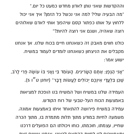
וההקדשות שאני נותן לאדון מחדש כמעט כל יום.”
“מה הבעיה שלי? למה אני נכשל כל הזמן? איך אני יכול
ללחוץ על אותו כפתור קסם שיהפוך אותי לאדם שאלוהים
רוצה שאהיה, ושגם אני רוצה להיות?”
כולנו חווים מאבק זה כשאנחנו חיים בכוח שלנו. אך אנחנו
מקבלים את הניצחון כשאנחנו לומדים לעמוד במשיח.
ישוע אמר:
“אֲנִי הַגֶּפֶן; אַתֶּם הַשָּׂרִיגִים. הָעוֹמֵד בִּי וַאֲנִי בּוֹ עוֹשֶׂה פְּרִי לָרֹב,
שֶׁכֵּן בִּלְעֲדַי אֵינְכֶם יְכוֹלִים לַעֲשׂוֹת דָּבָר” (יוחנן ט״ו 5).
העמידה שלנו במשיח ושל המשיח בנו הופכת למציאות
באמצעות הכוח העל-טבעי של רוח הקודש.
עמידה במשיח פירושה להתאחד איתו באמצעות אמונה.
משמעה לחיות במודע מתוך תלות מתמדת בו, מתוך הכרה
שחייו, עצמתו, חוכמתו, כוחו ויכולתו הם הפועלים דרכנו