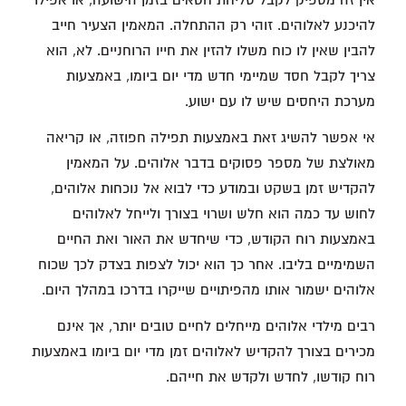
אין זה מספיק לקבל סליחת חטאים בזמן הישועה, או אפילו
להיכנע לאלוהים. זוהי רק ההתחלה. המאמין הצעיר חייב
להבין שאין לו כוח משלו להזין את חייו הרוחניים. לא, הוא
צריך לקבל חסד שמיימי חדש מדי יום ביומו, באמצעות
מערכת היחסים שיש לו עם ישוע.
אי אפשר להשיג זאת באמצעות תפילה חפוזה, או קריאה
מאולצת של מספר פסוקים בדבר אלוהים. על המאמין
להקדיש זמן בשקט ובמודע כדי לבוא אל נוכחות אלוהים,
לחוש עד כמה הוא חלש ושרוי בצורך ולייחל לאלוהים
באמצעות רוח הקודש, כדי שיחדש את האור ואת החיים
השמימיים בליבו. אחר כך הוא יכול לצפות בצדק לכך שכוח
אלוהים ישמור אותו מהפיתויים שייקרו בדרכו במהלך היום.
רבים מילדי אלוהים מייחלים לחיים טובים יותר, אך אינם
מכירים בצורך להקדיש לאלוהים זמן מדי יום ביומו באמצעות
רוח קודשו, לחדש ולקדש את חייהם.