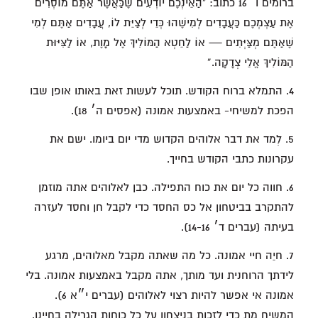
ברומים ו׳ 16 כתוב: “הַאֵינְכֶם יוֹדְעִים שֶׁכַּאֲשֶׁר אַתֶּם מוֹסְרִים
אֶת עַצְמְכֶם כַּעֲבָדִים לְמִישֶׁהוּ כְּדֵי לְצַיֵּת לוֹ, עֲבָדִים אַתֶּם לְמִי
שֶׁאַתֶּם מְצַּיְּתִים — אוֹ לַחֵטְא הַמּוֹלִיךְ אֶל מָוֶת, אוֹ לַצִּיּוּת
הַמּוֹלִיךְ אֱלֵי צְדָקָה.”
4. התמלא ברוח הקודש. תוכל לעשות זאת באותו אופן שבו
הפכת למשיחי- באמצעות אמונה (אפסים ה׳ 18).
5. לְמד את דבר אלוהים הקדוש מדי יום ביומו. ישם את
עקרונות כתבי הקודש בחייך.
6. חווה כל יום את כוח התפילה. כבן לאלוהים אתה מוזמן
להתקרב בביטחון אל כס החסד כדי לקבל חן וחסד לעזרה
בעיתה (עברים ד׳ 14-16).
7. חיֵה חיי אמונה. כל מה שאתה מקבל מאלוהים, מרגע
לידתך הרוחנית ועד מותך, אתה מקבל באמצעות אמונה. בלי
אמונה אי אפשר להיות רצוי לאלוהים (עברים י״א 6).
המשיח מת כדי לזכות בניצחון על כל כוחות הגרילה בחיינו.