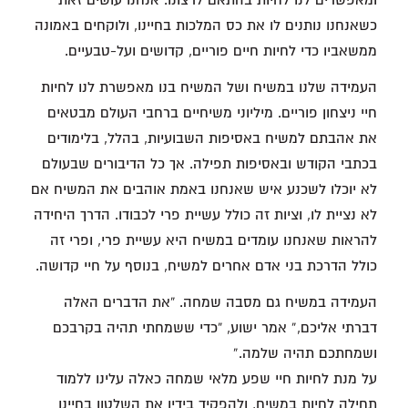
ומאפשרים לנו לחיות בהתאם לרצונו. אנחנו עושים זאת
כשאנחנו נותנים לו את כס המלכות בחיינו, ולוקחים באמונה
ממשאביו כדי לחיות חיים פוריים, קדושים ועל-טבעיים.
העמידה שלנו במשיח ושל המשיח בנו מאפשרת לנו לחיות
חיי ניצחון פוריים. מיליוני משיחיים ברחבי העולם מבטאים
את אהבתם למשיח באסיפות השבועיות, בהלל, בלימודים
בכתבי הקודש ובאסיפות תפילה. אך כל הדיבורים שבעולם
לא יוכלו לשכנע איש שאנחנו באמת אוהבים את המשיח אם
לא נציית לו, וציות זה כולל עשיית פרי לכבודו. הדרך היחידה
להראות שאנחנו עומדים במשיח היא עשיית פרי, ופרי זה
כולל הדרכת בני אדם אחרים למשיח, בנוסף על חיי קדושה.
העמידה במשיח גם מסבה שמחה. “את הדברים האלה
דברתי אליכם,” אמר ישוע, “כדי ששמחתי תהיה בקרבכם
ושמחתכם תהיה שלמה.”
על מנת לחיות חיי שפע מלאי שמחה כאלה עלינו ללמוד
תחילה לחיות במשיח, ולהפקיד בידיו את השלטון בחיינו