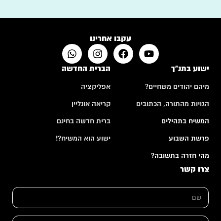
עקבו אחרינו
ישוע בתנ"ך
הברית החדשה
מיהם יהודים משחיים?
אפליקציה
הגויות מהתורה, הכתובים
קריאה אונליין
המשיח בתהילים
ברית חדשה בחינם
פרשת השבוע
ישוע הוא המשיח?!
מהי חזרה בתשובה?
צרו קשר
*
ש
ה
ם
ע
*
ר
ו
א