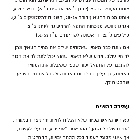
קורבנו של המשיח עבורנו על הצלב הוא שלם. הוא הושיע
אותנו מעונש החטא (יוחנן ג׳ 18; אפסים ב׳ 8). הוא מושיע
אותנו מכוח החטא (יהודה 25-24; השנייה לתסלוניקים ג׳ 3).
אנחנו ניוושע מנוכחות החטא (הראשונה ליוחנן ג׳ 2;
פיליפים ג׳ 21; הראשונה לקורינתים ט״ו 51-52).
אם אתה כבר מאמין שאלוהים שילם את מחיר חטאיך ונתן
לך חיי עולם, מדוע שלא תאמין שהוא יכול לתת לך את הכוח
להתגבר על החטא? זכור שכפי שקיבלת את המשיח
באמונה, כך עליך גם לחיות באמונה ולקבל את חיי השפע
שהבטיח לך.
עמידה במשיח
גיא חש מיואש מכיוון שלא הצליח לחיות חיי ניצחון במשיח.
“אני נכשל כל הזמן,” הוא אמר. “אני יודע מה עלי לעשות,
אך אינני מסוגל לעמוד בכל ההתחייבויות, ההחלטות