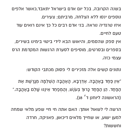
בשנה הקרובה, בכל יום אדם בישראל יתאבד,כאשר אלפים
נוספים ינסו ללא הצלחה, מרביתם; צעירים.
איזו טרגדיה נוראה. בני אדם רבים כל כך אינם רואים עוד
טעם לחיים.
אין ספק שהסמים, והיאוש הבא לידי ביטוי בימינו בשירים,
בספרים ובסרטים, מוסיפים לסערת הרגשות המקדמת הרס
עצמי כזה.
נתונים קשים אלה מזכירים לי פסוק מכתבי הקודש:
“אֵין פַּחַד בָּאַהֲבָה. אַדְּרַבָּא, הָאַהֲבָה הַשְּׁלֵמָה מְגָרֶשֶׁת אֶת
הַפַּחַד. הֵן הַפַּחַד כָּרוּךְ בְּעֹנֶשׁ, וְהַמְפַחֵד אֵינֶנּוּ שָׁלֵם בָּאַהֲבָה.”
(הראשונה ליוחנן ד׳ 18).
הרשה לי לשאול אותך: האם אתה חי חיי שפע מלאי שמחה
למען ישוע, או שחייך מלאים דיכאון, פאניקה, חרדה
וחששות?