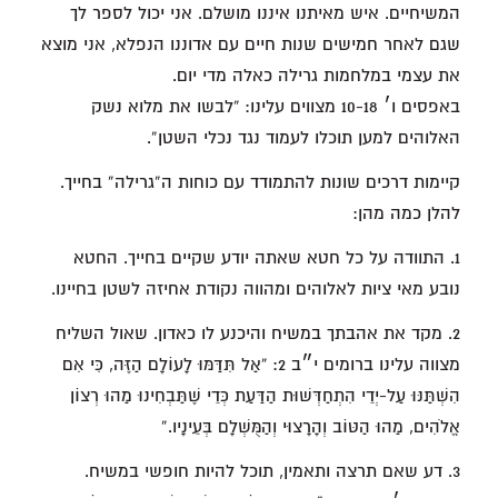
המשיחיים. איש מאיתנו איננו מושלם. אני יכול לספר לך
שגם לאחר חמישים שנות חיים עם אדוננו הנפלא, אני מוצא
את עצמי במלחמות גרילה כאלה מדי יום.
באפסים ו׳ 10-18 מצווים עלינו: “לבשו את מלוא נשק
האלוהים למען תוכלו לעמוד נגד נכלי השטן”.
קיימות דרכים שונות להתמודד עם כוחות ה”גרילה” בחייך.
להלן כמה מהן:
1. התוודה על כל חטא שאתה יודע שקיים בחייך. החטא
נובע מאי ציות לאלוהים ומהווה נקודת אחיזה לשטן בחיינו.
2. מקד את אהבתך במשיח והיכנע לו כאדון. שאול השליח
מצווה עלינו ברומים י״ב 2: “אַל תִּדַּמּוּ לָעוֹלָם הַזֶּה, כִּי אִם
הִשְׁתַּנּוּ עַל-יְדֵי הִתְחַדְּשׁוּת הַדַּעַת כְּדֵי שֶׁתַּבְחִינוּ מַהוּ רְצוֹן
אֱלֹהִים, מַהוּ הַטּוֹב וְהָרָצוּי וְהַמֻּשְׁלָם בְּעֵינָיו.”
3. דע שאם תרצה ותאמין, תוכל להיות חופשי במשיח.