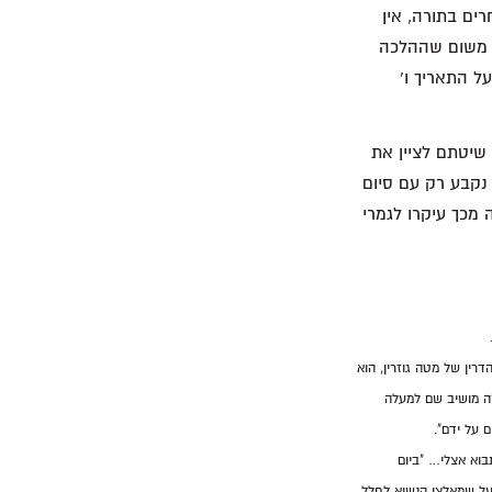
רים בתורה, אין
ך משום שההלכה
ל התאריך ו'
שיטתם לציין את
 נקבע רק עם סיום
 מכך עיקרו לגמרי
רין של מטה גוזרין, הוא
"ה מושיב שם למעלה
 על ידם".
בוא אצלי… "ביום
 על שמאלצו הנשיא לחלל