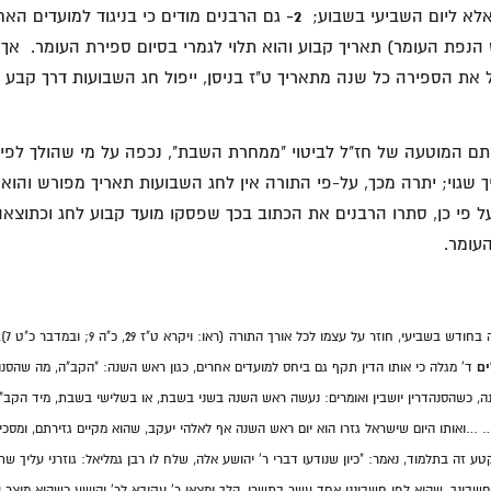
 אלא ליום השביעי בשבוע;
2-
גם הרבנים מודים כי בניגוד למועדים האח
הנפת העומר) תאריך קבוע והוא תלוי לגמרי בסיום ספירת העומר. א
את הספירה כל שנה מתאריך ט"ז בניסן, ייפול חג השבועות דרך קבע ע
תם המוטעה של חז"ל לביטוי "ממחרת השבת", נכפה על מי שהולך לפי 
שגוי; יתרה מכך, על-פי התורה אין לחג השבועות תאריך מפורש והוא
 פי כן, סתרו הרבנים את הכתוב בכך שפסקו מועד קבוע לחג וכתוצאה
עומר.
בשביעי, חוזר על עצמו לכל אורך התורה (ראו: ויקרא ט"ז 29, כ"ה 9; ובמדבר כ"ט 7).
ם
ד' מגלה כי אותו הדין תקף גם ביחס למועדים אחרים, כגון ראש השנה: "הקב"ה, מה שהסנהד
ה, כשהסנהדרין יושבין ואומרים: נעשה ראש השנה בשני בשבת, או בשלישי בשבת, מיד הקב
…ואותו היום שישראל גזרו הוא יום ראש השנה אף לאלהי יעקב, שהוא מקיים גזירתם, ומסכים
 זה בתלמוד, נאמר: "כיון שנודעו דברי ר' יהושע אלה, שלח לו רבן גמליאל: גוזרני עליך שת
חשבונך, שהוא לפי חשבוננו אחד עשר בתשרי. הלך ומצאו ר' עקיבא לר' יהושע כשהוא מיצר