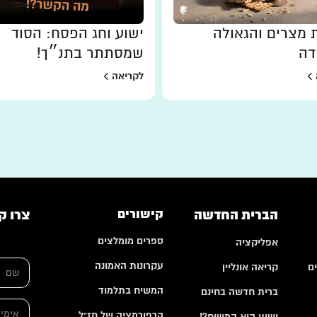
 מצרים והגאולה
ישוע וחג הפסח: הסוד
דה
שמסתתר בתנ״ך!
לקריאה
הברית החדשה
קישורים
צרו ק
ספרים מומלצים
אפליקציה
*
ש
ה
עקרונות האמונה
ם
קריאה אונליין
ם
ע
*
ר
המשיח בתלמוד
ברית חדשה בחינם
ו
א
ת
הרפורמציה של חז"ל
י
ישוע הוא המשיח?!