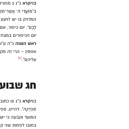
בויקרא
כ"ג 2 מ
ב"מוֹעֲדֵי ה' אֲשֶׁר־ת
לָכֶם". יום כיפור, 
יום הכיפורים במצח 
ראש השנה
כ"ה ע"א)
אנוסין – הרי זה מקו
[4]
עליהם".
חג שבועו
ב
ויקרא
כ"ג 15 כ
תִּהְיֶינָה". דהיינ
המועד וקבעה כי יש
בחובו לפחות שני ק