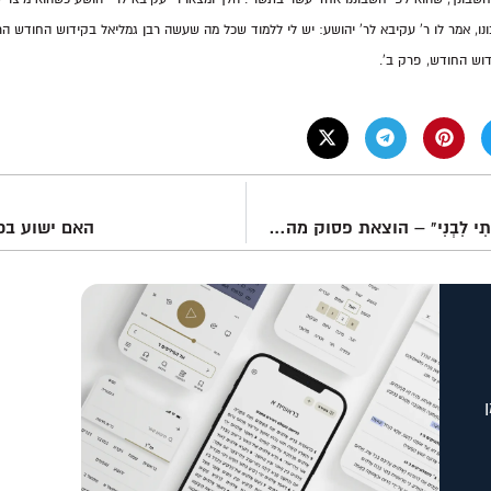
נו, אמר לו ר' עקיבא לר' יהושע: יש לי ללמוד שכל מה שעשה רבן גמליאל בקידוש החודש הר
וש החודש, פרק ב'.
"מִמִּצְרַיִם קָרָאתִי לִבְנִי" – הוצאת פסוק מהקשרו?
האם ישוע בכל