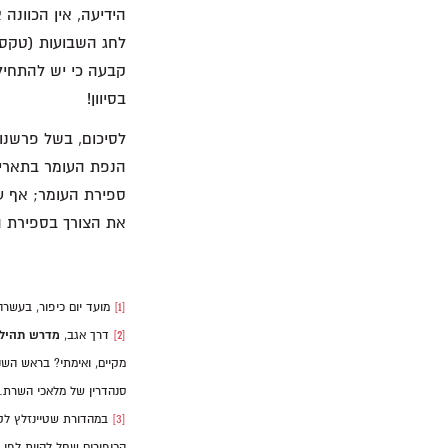
הידיעה, אין הכוונה
לחג השבועות (טקס 
קבעה כי יש להתחיל 
בסיוון!
לסיכום, בשל פרשנו
הנפת העומר בתאריך 
ספירת העומר; אף על
את הצורך בספירת ה
[1]
מועד יום כיפור, בעשרה בחודש 
[2]
דרך אגב,
מדרש תהילי
מקיים, ואימתי? בראש השנ
סנהדרין של מלאכי השרת… 
[3]
במהדורת שטיינזלץ לקטע
הכיפורים שחל להיות לפי 