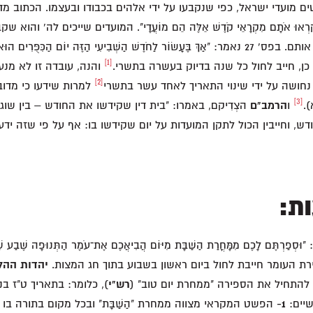
פורטים מועדי ישראל, כפי שנקבעו על ידי אלהים בכבודו ובעצמו. הכתוב מד
ִּקְרְאוּ אֹתָם מִקְרָאֵי קֹדֶשׁ אֵלֶּה הֵם מוֹעֲדָי". המועדים שייכים לה' והו
המדויק בו יש לחגוג אותם. בפס' 27 נאמר: "אַךְ בֶּעָשׂוֹר לַחֹדֶשׁ הַשְּׁבִיעִי הַזֶּה יוֹם הַכִּפֻּ
[1]
אם כן, חייב לחול כל שנה בדיוק בעשרה בתשרי.
והנה, עובדה זו לא מנע
[2]
נחושה על ידי שינוי התאריך לאחד עשר בתשרי
למרות שידעו כי מדוב
[3]
.
ו
הרמב"ם
הצְדִיקם, באמרו: "בית דין שקידשו את החודש – בין שוגגין
דש, וחייבין הכול לתקן המועדות על יום שקידשו בו: אף על פי שזה ידע
ת:
תוב: "וּסְפַרְתֶּם לָכֶם מִמָּחֳרַת הַשַּׁבָּת מִיּוֹם הֲבִיאֲכֶם אֶת־עֹמֶר הַתְּנוּפָה שֶׁבַע ש
ו, ספירת העומר חייבת לחול ביום ראשון בשבוע בתוך חג המצות.
יהדות ההל
 להתחיל את הספירה "ממחרת יום טוב" (
רש"י
), כלומר: בתאריך ט"ז בני
שיים:
1-
הפשט המקראי מצווה ממחרת "הַשַּׁבָּת" ובכל מקום בתורה בו