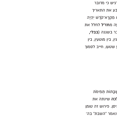
גיש כי מדובר
א שקבע את התאריך
רִים הוּא מִקְרָא־קֹדֶשׁ יִהְיֶה
ה מ
חז"ל
לחלל את
ר בשגגה (
בבלי,
, בין מוטעין, בין
 שטעו, חייב לסמוך
ַׁבָּתוֹת תְּמִימֹת
כה
שינתה את
סן. פירוש זה טומן
 נאמר "השבת" בה'