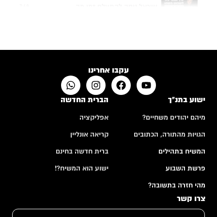
ישראל ניסה להתעלם זמן מה...
7:48
תפילה של אם שכולה
4:24
האם לבני אדם יש רצון חופשי?
10:50
עקבו אחרינו
ישוע בתנ"ך
הברית החדשה
מיהם יהודים משחיים?
אפליקציה
הגויות מהתורה, הכתובים
קריאה אונליין
המשיח בתהילים
ברית חדשה בחינם
פרשת השבוע
ישוע הוא המשיח?!
מהי חזרה בתשובה?
צרו קשר
ש