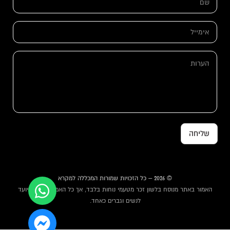
ם
*
א
י
מ
ש
י
ה
ם
י
ע
ה
ל
ר
ע
*
ו
ר
ת
ו
ת
א
י
מ
שליחה
י
י
ל
© 2026 – כל הזכויות שמורות המכללה למקרא
האמור באתר מנוסח בלשון זכר מטעמי נוחות בלבד, אך כל האמור באתר מיועד
לנשים וגברים כאחד.