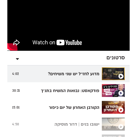
סרטונים
מדוע לחז"ל יש שני משיחים?
4:02
פודקאסט: נבואות המשיח בתנ"ך
30:21
הקורבן האחרון של יום כיפור
15:01
ישובו בנים | דרור מוסיקה
4:50