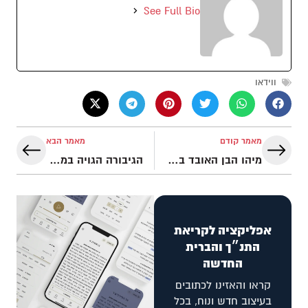
See Full Bio
ווידאו
מאמר קודם
מאמר הבא
מיהו הבן האובד במשל של ישוע? | והגית בו
הגיבורה הגויה במגילת אסתר | והגית בו
אפליקציה לקריאת
התנ״ך והברית
החדשה
קראו והאזינו לכתובים
בעיצוב חדש ונוח, בכל