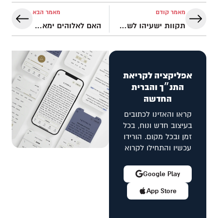
מאמר קודם
מאמר הבא
תקוות ישעיהו לשלום עולמי – לידת תינוק?! | והגית בו
האם לאלוהים ימאס מאיתנו? | והגית בו
אפליקציה לקריאת
התנ״ך והברית
החדשה
קראו והאזינו לכתובים
בעיצוב חדש ונוח, בכל
זמן ובכל מקום. הורידו
עכשיו והתחילו לקרוא
Google Play
App Store