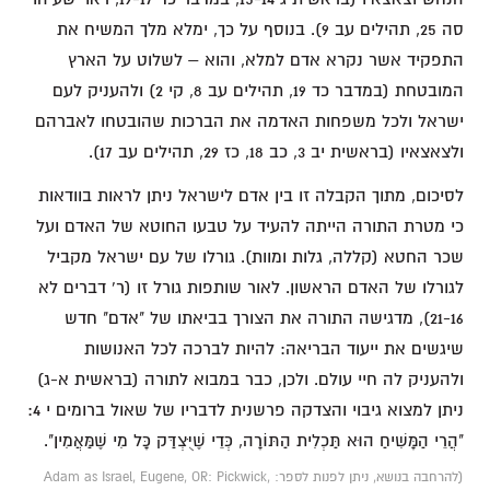
סה 25, תהילים עב 9). בנוסף על כך, ימלא מלך המשיח את
התפקיד אשר נקרא אדם למלא, והוא – לשלוט על הארץ
המובטחת (במדבר כד 19, תהילים עב 8, קי 2) ולהעניק לעם
ישראל ולכל משפחות האדמה את הברכות שהובטחו לאברהם
ולצאצאיו (בראשית יב 3, כב 18, כז 29, תהילים עב 17).
לסיכום, מתוך הקבלה זו בין אדם לישראל ניתן לראות בוודאות
כי מטרת התורה הייתה להעיד על טבעו החוטא של האדם ועל
שכר החטא (קללה, גלות ומוות). גורלו של עם ישראל מקביל
לגורלו של האדם הראשון. לאור שותפות גורל זו (ר' דברים לא
21-16), מדגישה התורה את הצורך בביאתו של "אדם" חדש
שיגשים את ייעוד הבריאה: להיות לברכה לכל האנושות
ולהעניק לה חיי עולם. ולכן, כבר במבוא לתורה (בראשית א-ג)
ניתן למצוא גיבוי והצדקה פרשנית לדבריו של שאול ברומים י 4:
"הֲרֵי הַמָּשִׁיחַ הוּא תַּכְלִית הַתּוֹרָה, כְּדֵי שֶׁיֻּצְדַּק כָּל מִי שֶׁמַּאֲמִין".
(להרחבה בנושא, ניתן לפנות לספר: Adam as Israel, Eugene, OR: Pickwick,