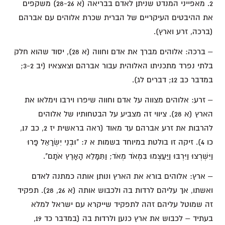
2. מאפייני המנדט שניתן לאדם בבריאה (א 28-26) משקפים
את ההיבטים העיקריים של הברית שכרת אלוהים עם אברהם
(ברכה, זרע וארץ).
– ברכה: אלוהים מברך את אדם וחווה (א 28), יסוד שהוא חלק
בלתי נפרד מתכניתו האלוהית עבור אברהם וצאצאיו (יב 3-2;
במדבר כב 12; דברים לג).
– זרע: אלוהים מצווה על אדם וחווה שיפרו וירבו וימלאו את
הארץ (א 28). ציווי זה מצביע על הבטחותיו של אלוהים
להרבות את זרע אברהם עד מאוד (ראה בראשית יז 2, כב 17,
כו 4). זיקה זו בולטת במיוחד בשמות א 7: "וּבְנֵי יִשְׂרָאֵל פָּרוּ
וַיִּשְׁרְצוּ וַיִּרְבּוּ וַיַּעַצְמוּ בִּמְאֹד מְאֹד; וַתִּמָּלֵא הָאָרֶץ אֹתָם".
– ארץ: אלוהים בורא את הארץ ונותן אותה כמתנה לאדם
ואשתו, אך עליהם לרדות בה ולכבוש אותה (א 26, 28). תפקיד
זה שמוטל עליהם זהה לתפקיד שייקרא עם ישראל למלא
בעתיד – לכבוש את ארץ כנען ולרדות בה (במדבר כד 19,