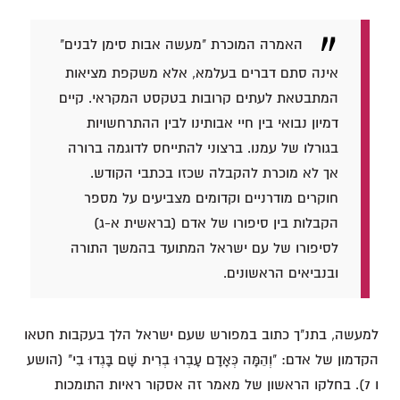
האמרה המוכרת "מעשה אבות סימן לבנים"
אינה סתם דברים בעלמא, אלא משקפת מציאות
המתבטאת לעתים קרובות בטקסט המקראי. קיים
דמיון נבואי בין חיי אבותינו לבין ההתרחשויות
בגורלו של עמנו. ברצוני להתייחס לדוגמה ברורה
אך לא מוכרת להקבלה שכזו בכתבי הקודש.
חוקרים מודרניים וקדומים מצביעים על מספר
הקבלות בין סיפורו של אדם (בראשית א-ג)
לסיפורו של עם ישראל המתועד בהמשך התורה
ובנביאים הראשונים.
למעשה, בתנ"ך כתוב במפורש שעם ישראל הלך בעקבות חטאו
הקדמון של אדם: "וְהֵמָּה כְּאָדָם עָבְרוּ בְרִית שָׁם בָּגְדוּ בִי" (הושע
ו 7). בחלקו הראשון של מאמר זה אסקור ראיות התומכות