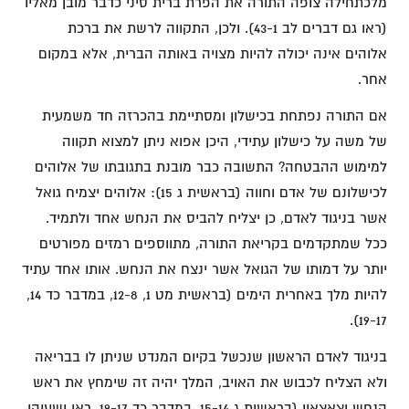
מלכתחילה צופה התורה את הפרת ברית סיני כדבר מובן מאליו
(ראו גם דברים לב 43-1). ולכן, התקווה לרשת את ברכת
אלוהים אינה יכולה להיות מצויה באותה הברית, אלא במקום
אחר.
אם התורה נפתחת בכישלון ומסתיימת בהכרזה חד משמעית
של משה על כישלון עתידי, היכן אפוא ניתן למצוא תקווה
למימוש ההבטחה? התשובה כבר מובנת בתגובתו של אלוהים
לכישלונם של אדם וחווה (בראשית ג 15): אלוהים יצמיח גואל
אשר בניגוד לאדם, כן יצליח להביס את הנחש אחד ולתמיד.
ככל שמתקדמים בקריאת התורה, מתווספים רמזים מפורטים
יותר על דמותו של הגואל אשר ינצח את הנחש. אותו אחד עתיד
להיות מלך באחרית הימים (בראשית מט 1, 12-8, במדבר כד 14,
19-17).
בניגוד לאדם הראשון שנכשל בקיום המנדט שניתן לו בבריאה
ולא הצליח לכבוש את האויב, המלך יהיה זה שימחץ את ראש
הנחש וצאצאיו (בראשית ג 15-14, במדבר כד 19-17, ראו ישעיהו