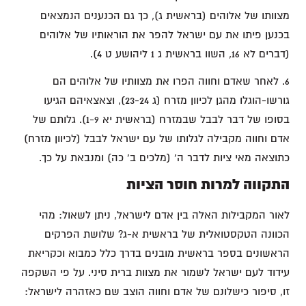
מצוותו של אלוהים (בראשית ג), כך גם הכנענים הנמצאים
בכנען פיתו את עם ישראל להפר את הוראותיו של אלוהים
(דברים לא 16, השוו בראשית ג 1 ליהושע ט 4).
6. לאחר שאדם וחווה הפרו את מצוותיו של אלוהים הם
גורשו-הוגלו מהגן לכיוון מזרח (ג 23-24), וצאצאיהם הגיעו
בסופו של דבר לבבל שבמזרח (בראשית יא 1-9). גלותם של
אדם וחווה מקבילה לגלותו של עם ישראל לבבל (לכיוון מזרח)
כתוצאה מאי ציות לדבר ה' (מלכים ב' כה) ומנבאת על כך.
התקווה למרות חוסר הציות
לאור המקבילות האלה בין אדם לישראל, ניתן לשאול: מהי
הכוונה הטקסטואלית של בראשית א-ג? שלושת הפרקים
הראשונים בספר בראשית מובנים בדרך כלל כמבוא וכקריאת
עידוד לעם ישראל לשמור את מצוות ברית סיני. על פי השקפה
זו, סיפור כישלונם של אדם וחווה הוצב שם כאזהרה לישראל: