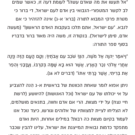
"אל תעשו את מה שאדם עשה!" לעומת דעה זו, כאשר שמים
לב לקשר המטפורי-הנבואי בין אדם לעם ישראל, די ברור כי
מטרת פרקי המבוא לתורה (ברא' א-ג) אינה להזהיר כי אם
לנבא. "עם ישראל, אתם תלכו בעקבות האדם הראשון!" (מעשה
אדם, סימן לישראל). בנקודה זו, משה היה מאוד ברור בדבריו
בסוף ספר התורה:
"וַיֹּאמֶר יְהוָה אֶל מֹשֶׁה, הִנְּךָ שֹׁכֵב עִם אֲבֹתֶיךָ; וְקָם הָעָם הַזֶּה וְזָנָה
אַחֲרֵי אֱלֹהֵי נֵכַר הָאָרֶץ, אֲשֶׁר הוּא בָא שָׁמָּה בְּקִרְבּוֹ, וַעֲזָבַנִי וְהֵפֵר
אֶת בְּרִיתִי, אֲשֶׁר כָּרַתִּי אִתּוֹ" (דברים לא 16).
ניתן אפוא לומר שאחת הכוונות של בראשית א-ג הִנה להצביע
על אי יכולתו של עם ישראל (וכל האנושות) להיוושע (לרשת
חיי נצח) על ידי מצוות. הרי אם אדם וחווה, בתנאים מושלמים,
לא הצליחו לציית למצוותיו של אלוהים וגורשו, כיצד נוכל אנו
לעמוד בקיום מצוות כה רבות? במילים אחרות, היות ואדם
מתפקד כדמות נבואית המייצגת את ישראל, עלינו להבין שכבר