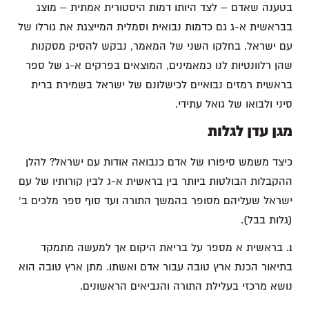
בטענה שאדם – לצד היותו דמות היסטורית אמתית – מוצג
בבראשית א-ג גם כדמות נבואית וסמלית המייצגת את גורלו של
עם ישראל. בחלקו השני של המאמר, נבקש להסיק מסקנות
שהן רלוונטיות לנו כמאמינים, המוצאים בפרקים א-ג של ספר
בראשית רמזים נבואיים לכישלונם של ישראל בשמירת ברית
סיני ולבואו של גואל עתידי.
מגן עדן לגלות
כיצד משמש סיפורו של אדם כנבואה אודות עם ישראל? להלן
ההקבלות הבולטות ביותר בין בראשית א-ג לבין קורותיו של עם
ישראל שעליהם מסופר בהמשך התורה ועד סוף ספר מלכים ב'
(גלות בבל).
1. בראשית א מספר על בריאת היקום אך למעשה מתמקד
בתיאור הכנת ארץ טובה עבור אדם ואשתו. מתן ארץ טובה הוא
נושא מרכזי בעלילת התורה והנביאים הראשונים.