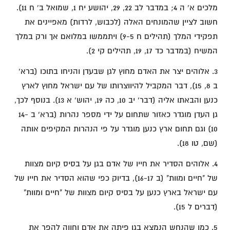
מלכים א' ה 4; במדבר לב 22, 29, יהושע יח 1, שמואל ב' ח 11).
חשוב לציין שהמונחים האלה (לכבוש, לרדות) מאפיינים את
תפקידי המלך (תהילים ח 9-5) ויתממשו במלואם אך ורק במלך
המשיח (במדבר כד 17, 19, תהילים קי 2).
3. אלוהים יצר את האדם מחוץ לגן שבעדן והניחו בתוכו (ברא'
ב 8, 15), דבר המקביל להיווצרותו של עם ישראל מחוץ לארץ
כנען והבאתו אליה (דבר' יב 10, כה 19, יהוש' א 13). בנוסף לכך,
גן העדן מוגדר כאזור שתחום על ידי מספר נהרות (ברא' ב 14-
10) וגם תחום ארץ כנען מוגדר על פי הנהרות המקיפים אותה
(שם, טו 18).
4. אלוהים הסדיר את חייו של אדם בגן על בסיס קיום מצוות
של "חיים ומוות" (ב 16-17), בדיוק כפי שהוא הסדיר את חייו של
עם ישראל בארץ כנען על בסיס קיום מצוות של "חיים ומוות"
(דברים ל 15).
5. כמו שהנחש הנמצא בגן ‌‌פיתה את אדם וחווה להפר את