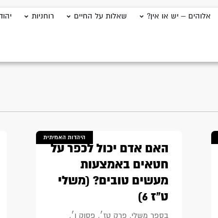
אלוהים – יש או אין?
שאלות על החיים
רוחניות
יהוד
היהדות האמיתית
האם אדם יכול לכפר על
חטאים באמצעות
מעשים טובים? (משלי
ט"ז 6)
בספר משלי, פרק טז׳, פסוק ו׳,