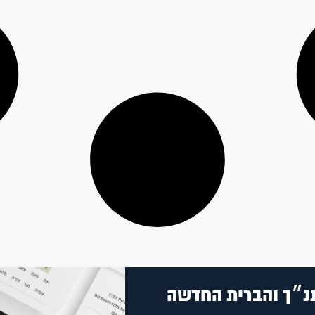
נ״ך והברית החדשה