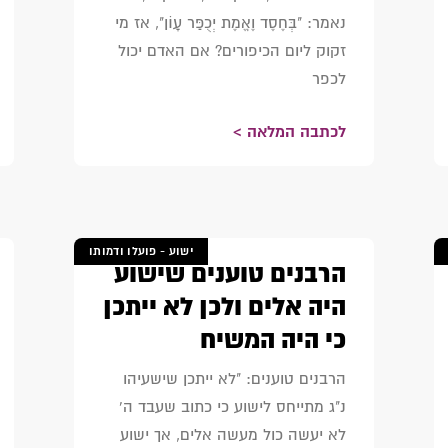
נאמר: "בְּחֶסֶד וֶאֱמֶת יְכֻפַּר עָו‍ֹן", אז מי
זקוק ליום הכיפורים? אם האדם יכול
לכפר
לכתבה המלאה >
ישוע - פועלו ודמותו
הרבנים טוענים שישוע
היה אלים ולכן לא ייתכן
כי היה המשיח
הרבנים טוענים: "לא ייתכן שישעיהו
נ"ג מתייחס לישוע כי כתוב שעבד ה'
לא יעשה כול מעשה אלים, אך ישוע