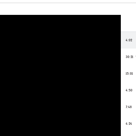
4:02
30:21
15:01
4:50
7:48
4:24