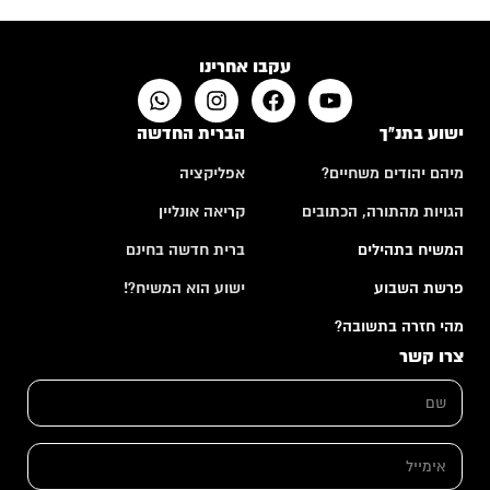
האם לבני אדם יש רצון חופשי?
10:50
עקבו אחרינו
ישוע בתנ"ך
הברית החדשה
מיהם יהודים משחיים?
אפליקציה
הגויות מהתורה, הכתובים
קריאה אונליין
המשיח בתהילים
ברית חדשה בחינם
פרשת השבוע
ישוע הוא המשיח?!
מהי חזרה בתשובה?
צרו קשר
ש
ם
*
ה
א
ע
י
ר
מ