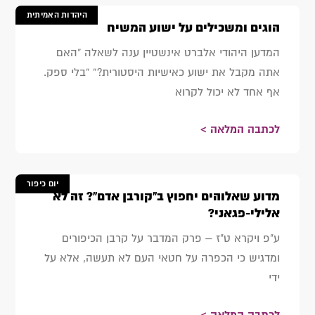
היהדות האמיתית
הוגים ומשכילים על ישוע המשיח
המדען היהודי אלברט אינשטיין ענה לשאלה “האם
אתה מקבל את ישוע כאישיות היסטורית?” “בלי ספק.
אף אחד לא יכול לקרוא
לכתבה המלאה >
יום כיפור
מדוע שאלוהים יחפוץ ב"קורבן אדם"? זה לא
אלילי-פגאני?
ע"פ ויקרא ט"ז – פרק המדבר על קרבן הכיפורים
ומדגיש כי הכפרה על חטאי העם לא תעשה, אלא על
ידי
לכתבה המלאה >