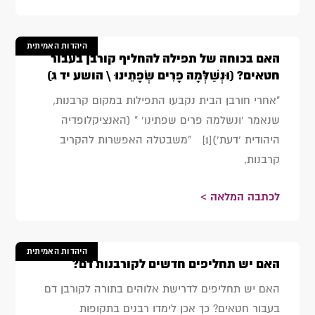
היהדות האמיתית
האם בכוחה של תפילה להחליף קורבן בעבור
חטאים? (וּנְשַׁלְּמָה פָרִים שְׂפָתֵינוּ \ הושע יד ג)
"אחרי חורבן הבית נקבעו התפילות במקום קרבנות,
שנאמר 'ונשלמה פרים שפתינו' " (האנציקלופדיה
היהודית 'דעת')[1] "משבטלה האפשרות להקריב
קרבנות,
לכתבה המלאה >
היהדות האמיתית
האם יש תחליפים חדשים לקורבנות דם?
האם יש תחליפים לדרישת אלוהים בתורה לקורבן דם
בעבור חטאים? כך אכן לימדו רבנים בתקופות