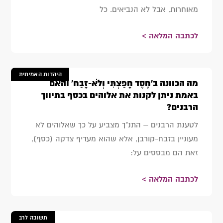
מאוחרות, אבל לא הנביאים. כל
לכתבה המלאה >
היהדות האמיתית
מה הכוונה ב'חֶסֶד חָפַצְתִּי וְלֹא-זָבַח' והאם
באמת ניתן לקנות את אלוהים בכסף בתיווך
הרבנים?
לטענת הרבנים – התנ"ך מצביע על כך שאלוהים לא
מעוניין בזבח-קורבן, אלא שהוא מעדיף צדקה (כסף),
זאת הם מבססים על:
לכתבה המלאה >
תשובה לרב