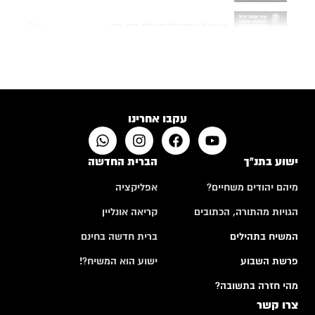
ישראל ניסה להתעלם זמן מה...
7:48
תפילה של אם שכולה
4:24
האם לבני אדם יש רצון חופשי?
10:50
עקבו אחרינו
ישוע בתנ"ך
הברית החדשה
מיהם יהודים משחיים?
אפליקציה
הגויות מהתורה, הכתובים
קריאה אונליין
המשיח בתהילים
ברית חדשה בחינם
פרשת השבוע
ישוע הוא המשיח?!
מהי חזרה בתשובה?
צרו קשר