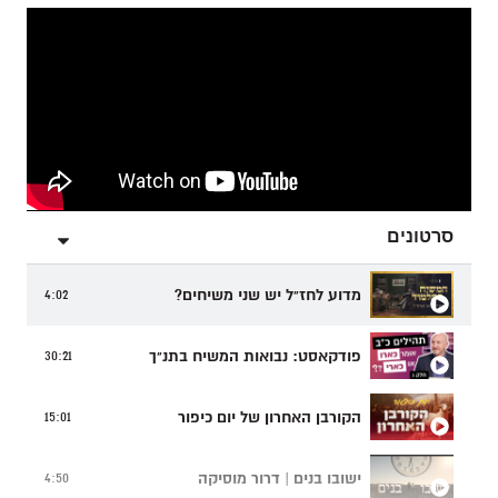
סרטונים
מדוע לחז"ל יש שני משיחים?
4:02
פודקאסט: נבואות המשיח בתנ"ך
30:21
הקורבן האחרון של יום כיפור
15:01
ישובו בנים | דרור מוסיקה
4:50