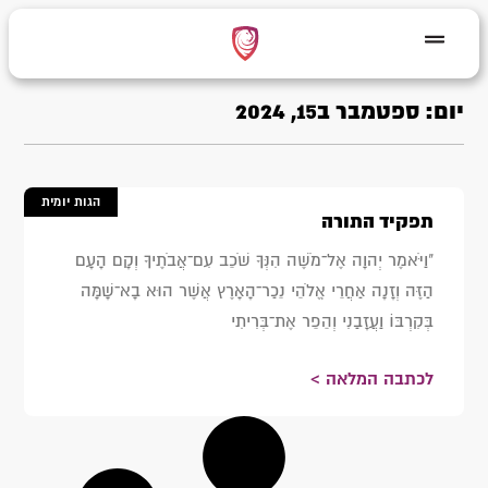
יום: ספטמבר ב15, 2024
הגות יומית
תפקיד התורה
"וַיֹּאמֶר יְהוָה אֶל־מֹשֶׁה הִנְּךָ שֹׁכֵב עִם־אֲבֹתֶיךָ וְקָם הָעָם
הַזֶּה וְזָנָה אַחֲרֵי אֱלֹהֵי נֵכַר־הָאָרֶץ אֲשֶׁר הוּא בָא־שָׁמָּה
בְּקִרְבּוֹ וַעֲזָבַנִי וְהֵפֵר אֶת־בְּרִיתִי
לכתבה המלאה >