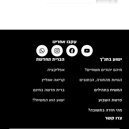
ישראל ניסה להתעלם זמן מה...
7:48
תפילה של אם שכולה
4:24
האם לבני אדם יש רצון חופשי?
10:50
עקבו אחרינו
ישוע בתנ"ך
הברית החדשה
מיהם יהודים משחיים?
אפליקציה
הגויות מהתורה, הכתובים
קריאה אונליין
המשיח בתהילים
ברית חדשה בחינם
פרשת השבוע
ישוע הוא המשיח?!
מהי חזרה בתשובה?
צרו קשר
א