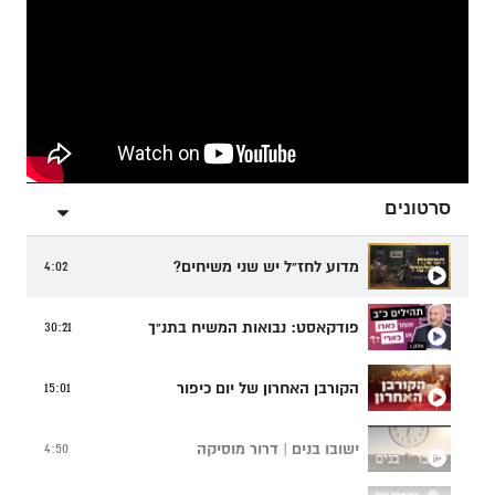
סרטונים
מדוע לחז"ל יש שני משיחים?
4:02
פודקאסט: נבואות המשיח בתנ"ך
30:21
הקורבן האחרון של יום כיפור
15:01
ישובו בנים | דרור מוסיקה
4:50