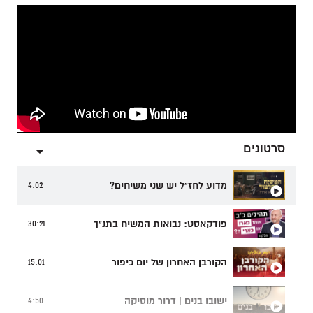
סרטונים
מדוע לחז"ל יש שני משיחים?
4:02
פודקאסט: נבואות המשיח בתנ"ך
30:21
הקורבן האחרון של יום כיפור
15:01
ישובו בנים | דרור מוסיקה
4:50