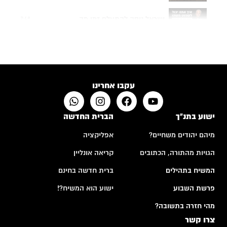
ישראל ניסה להתעלם זמן מה...
7:48
תפילה של אם שכולה
4:24
האם לבני אדם יש רצון חופשי?
10:50
עקבו אחרינו
ישוע בתנ"ך
הברית החדשה
מיהם יהודים משחיים?
אפליקציה
הגויות מהתורה, הכתובים
קריאה אונליין
המשיח בתהילים
ברית חדשה בחינם
פרשת השבוע
ישוע הוא המשיח?!
מהי חזרה בתשובה?
צרו קשר