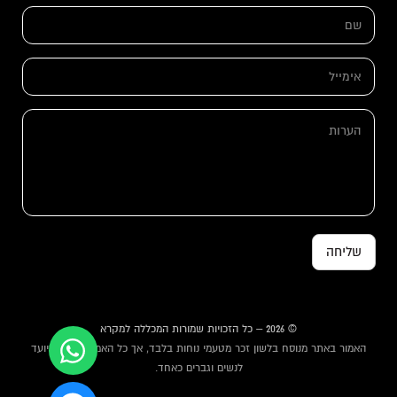
ש
ם
*
א
י
מ
א
י
ה
י
י
ע
מ
ל
ר
י
*
ו
י
ת
ל
ה
ע
ר
ו
שליחה
ת
א
י
מ
י
י
© 2026 – כל הזכויות שמורות המכללה למקרא
ל
האמור באתר מנוסח בלשון זכר מטעמי נוחות בלבד, אך כל האמור באתר מיועד
לנשים וגברים כאחד.