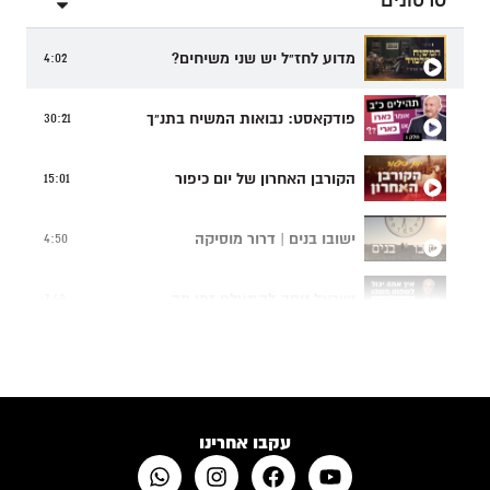
סרטונים
מדוע לחז"ל יש שני משיחים?
4:02
פודקאסט: נבואות המשיח בתנ"ך
30:21
הקורבן האחרון של יום כיפור
15:01
ישובו בנים | דרור מוסיקה
4:50
ישראל ניסה להתעלם זמן מה...
7:48
תפילה של אם שכולה
4:24
האם לבני אדם יש רצון חופשי?
10:50
עקבו אחרינו