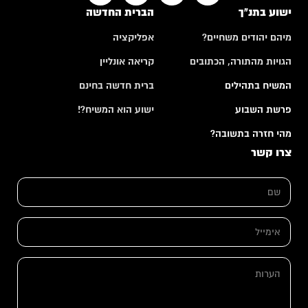
ישוע בתנ"ך
הברית החדשה
מיהם יהודים משחיים?
אפליקציה
הגויות מהתורה, הכתובים
קריאה אונליין
המשיח בתהילים
ברית חדשה בחינם
פרשת השבוע
ישוע הוא המשיח?!
מהי חזרה בתשובה?
צרו קשר
ש
ם
*
א
י
מ
ש
י
ה
ם
י
ע
ש
ל
ר
ם
*
ו
*