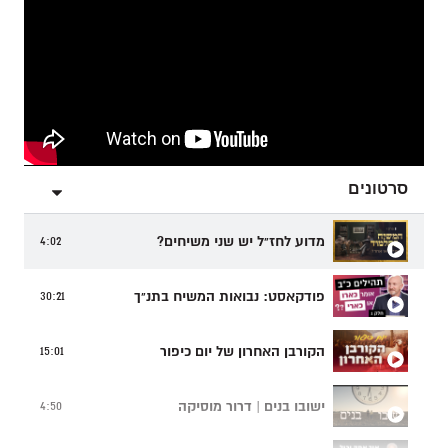
סרטונים
מדוע לחז"ל יש שני משיחים?
4:02
פודקאסט: נבואות המשיח בתנ"ך
30:21
הקורבן האחרון של יום כיפור
15:01
ישובו בנים | דרור מוסיקה
4:50