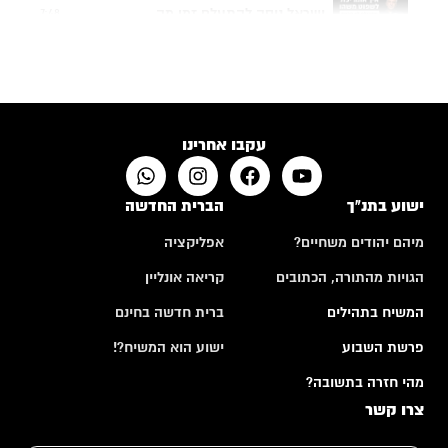
ישראל ניסה להתעלם זמן מה...
7:48
תפילה של אם שכולה
4:24
האם לבני אדם יש רצון חופשי?
10:50
עקבו אחרינו
ישוע בתנ"ך
הברית החדשה
מיהם יהודים משחיים?
אפליקציה
הגויות מהתורה, הכתובים
קריאה אונליין
המשיח בתהילים
ברית חדשה בחינם
פרשת השבוע
ישוע הוא המשיח?!
מהי חזרה בתשובה?
צרו קשר