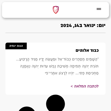
יום: ינואר ב14, 2024
הגות יומית
כבוד אלוהים
"הַשָּׁמַיִם מְסַפְּרִים כְּבוֹד־אֵל וּמַעֲשֵׂה יָדָיו מַגִּיד הָרָקִיעַ…
תּוֹרַת יְהוָה תְּמִימָה מְשִׁיבַת נָפֶשׁ עֵדוּת יְהוָה נֶאֱמָנָה
מַחְכִּימַת פֶּתִי… יִהְיוּ לְרָצוֹן אִמְרֵי־פִי
לכתבה המלאה >