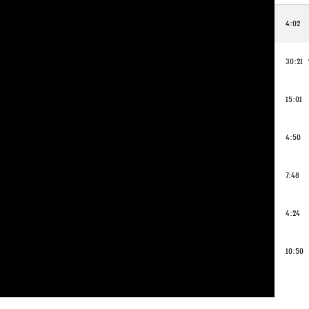
4:02
30:21
15:01
4:50
7:48
4:24
10:50