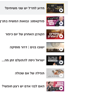
מדוע לחז"ל יש שני משיחים?
פודקאסט: נבואות המשיח בתנ"ך
הקורבן האחרון של יום כיפור
ישובו בנים | דרור מוסיקה
ישראל ניסה להתעלם זמן מה...
תפילה של אם שכולה
האם לבני אדם יש רצון חופשי?