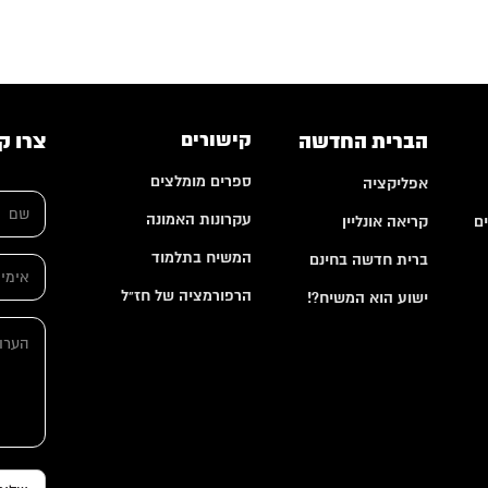
הברית החדשה
קישורים
צרו ק
ספרים מומלצים
אפליקציה
ש
ם
עקרונות האמונה
ם
קריאה אונליין
*
המשיח בתלמוד
ברית חדשה בחינם
א
י
הרפורמציה של חז"ל
ישוע הוא המשיח?!
מ
*
י
ה
*
י
ע
א
ל
ר
י
*
ו
מ
ת
י
י
ל