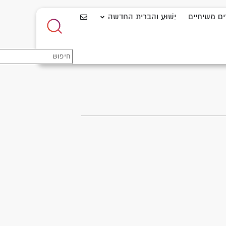
ים משיחיים
יֵשׁוּעַ והברית החדשה