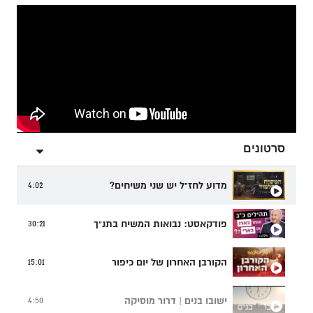
סרטונים
מדוע לחז"ל יש שני משיחים?
4:02
פודקאסט: נבואות המשיח בתנ"ך
30:21
הקורבן האחרון של יום כיפור
15:01
ישובו בנים | דרור מוסיקה
4:50