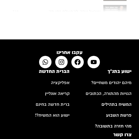
ישראל ניסה להתעלם זמן מה...
7:48
תפילה של אם שכולה
4:24
האם לבני אדם יש רצון חופשי?
10:50
עקבו אחרינו
ישוע בתנ"ך
הברית החדשה
מיהם יהודים משחיים?
אפליקציה
הגויות מהתורה, הכתובים
קריאה אונליין
המשיח בתהילים
ברית חדשה בחינם
פרשת השבוע
ישוע הוא המשיח?!
מהי חזרה בתשובה?
צרו קשר