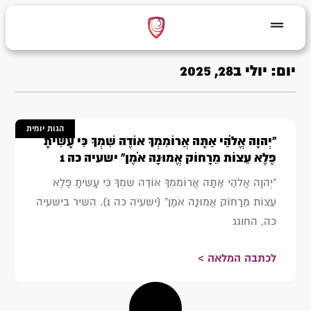
יום: יולי ב28, 2025
הגות יומית
"יְהוָה אֱלֹהַי אַתָּה אֲרוֹמִמְךָ אוֹדֶה שִׁמְךָ כִּי עָשִׂיתָ
פֶּלֶא עֵצוֹת מֵרָחוֹק אֱמוּנָה אֹמֶן" ישעיה כה 1
"יְהוָה אֱלֹהַי אַתָּה אֲרוֹמִמְךָ אוֹדֶה שִׁמְךָ כִּי עָשִׂיתָ פֶּלֶא
עֵצוֹת מֵרָחוֹק אֱמוּנָה אֹמֶן" (ישעיה כה 1). השיר בישעיה
כה, החוגג
לכתבה המלאה >