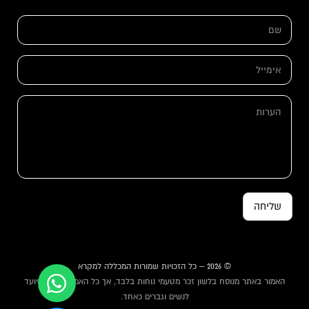
ש
ש
ם
ם
*
*
ש
ם
א
י
מ
י
ה
י
ע
ל
ר
*
ו
ת
שליחה
© 2026 – כל הזכויות שמורות המכללה למקרא
האמור באתר מנוסח בלשון זכר מטעמי נוחות בלבד, אך כל האמור באתר מיועד
לנשים וגברים כאחד.