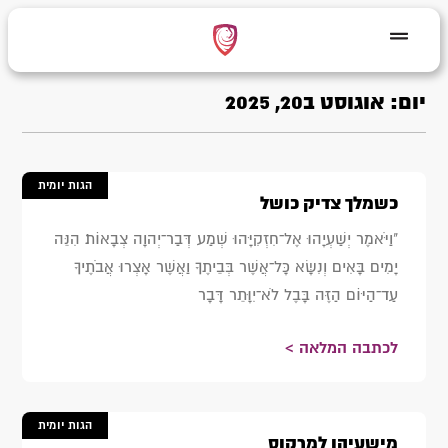
יום: אוגוסט ב20, 2025
הגות יומית
כשמלך צדיק כושל
"וַיֹּאמֶר יְשַׁעְיָהוּ אֶל־חִזְקִיָּהוּ שְׁמַע דְּבַר־יְהוָה צְבָאוֹת׃ הִנֵּה
יָמִים בָּאִים וְנִשָּׂא כָּל־אֲשֶׁר בְּבֵיתֶךָ וַאֲשֶׁר אָצְרוּ אֲבֹתֶיךָ
עַד־הַיּוֹם הַזֶּה בָּבֶל לֹא־יִוָּתֵר דָּבָר
לכתבה המלאה >
הגות יומית
מישעיהו למרקוס