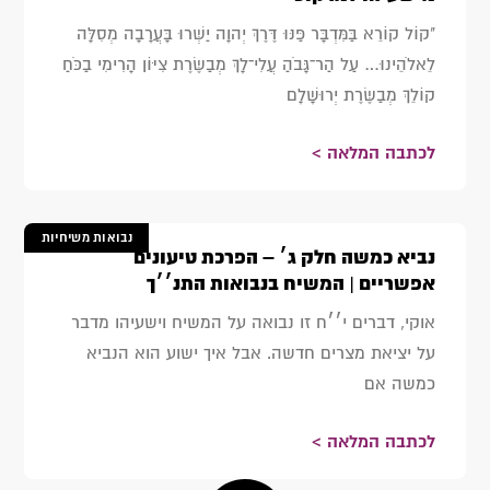
"קוֹל קוֹרֵא בַּמִּדְבָּר פַּנּוּ דֶּרֶךְ יְהוָה יַשְּׁרוּ בָּעֲרָבָה מְסִלָּה
לֵאלֹהֵינוּ… עַל הַר־גָּבֹהַ עֲלִי־לָךְ מְבַשֶּׂרֶת צִיּוֹן הָרִימִי בַכֹּחַ
קוֹלֵךְ מְבַשֶּׂרֶת יְרוּשָׁלִָם
לכתבה המלאה >
נבואות משיחיות
נביא כמשה חלק ג׳ – הפרכת טיעונים
אפשריים | המשיח בנבואות התנ׳׳ך
אוקי, דברים י׳׳ח זו נבואה על המשיח וישעיהו מדבר
על יציאת מצרים חדשה. אבל איך ישוע הוא הנביא
כמשה אם
לכתבה המלאה >