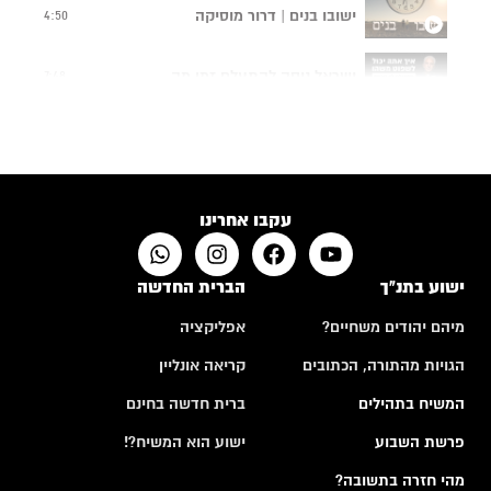
ישובו בנים | דרור מוסיקה
4:50
ישראל ניסה להתעלם זמן מה...
7:48
תפילה של אם שכולה
4:24
האם לבני אדם יש רצון חופשי?
10:50
עקבו אחרינו
ישוע בתנ"ך
הברית החדשה
מיהם יהודים משחיים?
אפליקציה
הגויות מהתורה, הכתובים
קריאה אונליין
המשיח בתהילים
ברית חדשה בחינם
פרשת השבוע
ישוע הוא המשיח?!
מהי חזרה בתשובה?