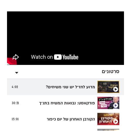
סרטונים
מדוע לחז"ל יש שני משיחים?
4:02
פודקאסט: נבואות המשיח בתנ"ך
30:21
הקורבן האחרון של יום כיפור
15:01