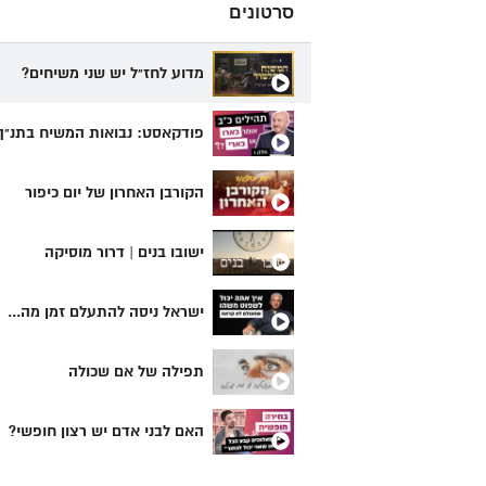
סרטונים
מדוע לחז"ל יש שני משיחים?
פודקאסט: נבואות המשיח בתנ"ך
הקורבן האחרון של יום כיפור
ישובו בנים | דרור מוסיקה
ישראל ניסה להתעלם זמן מה...
תפילה של אם שכולה
האם לבני אדם יש רצון חופשי?