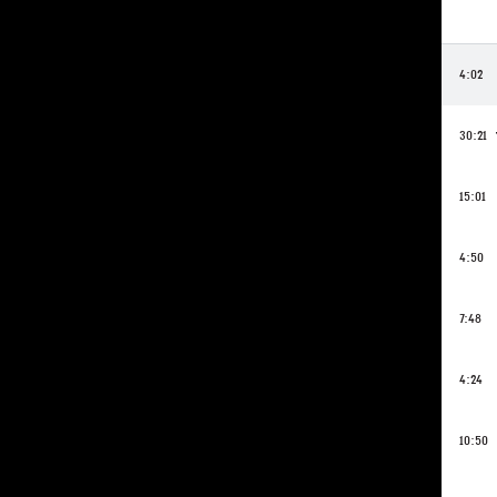
4:02
30:21
15:01
4:50
7:48
4:24
10:50