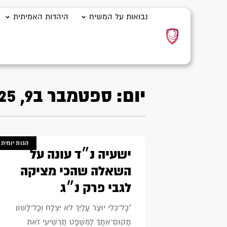
נבואות על המשיח
היהדות האמיתית
יום: ספטמבר ב9, 2025
הגות יומית
ישעיה נ״ד עונה על
השאלה שהכי מציקה
לגבי פרק נ״ג
"כָּל־כְּלִי יוּצַר עָלַיִךְ לֹא יִצְלָח וְכָל־לָשׁוֹן
תָּקוּם־אִתָּךְ לַמִּשְׁפָּט תַּרְשִׁיעִי זֹאת