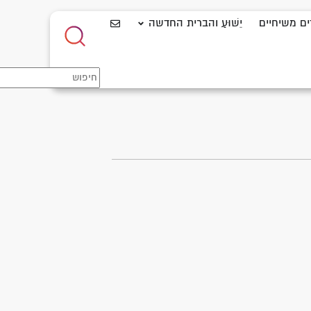
ים משיחיים
יֵשׁוּעַ והברית החדשה