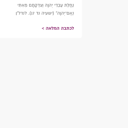
נַחֲלַת עַבְדֵי יְהוָה וְצִדְקָתָם מֵאִתִּי
נְאֻם־יְהוָה" (ישעיה נד 17). לנדל"ן
לכתבה המלאה >