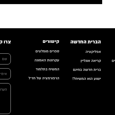
הברית החדשה
קישורים
צרו ק
ספרים מומלצים
אפליקציה
ש
ם
עקרונות האמונה
ם
קריאה אונליין
*
*
המשיח בתלמוד
ברית חדשה בחינם
א
*
י
ה
הרפורמציה של חז"ל
ישוע הוא המשיח?!
מ
ע
י
ר
ה
י
ו
ע
ל
ת
ר
*
ו
ת