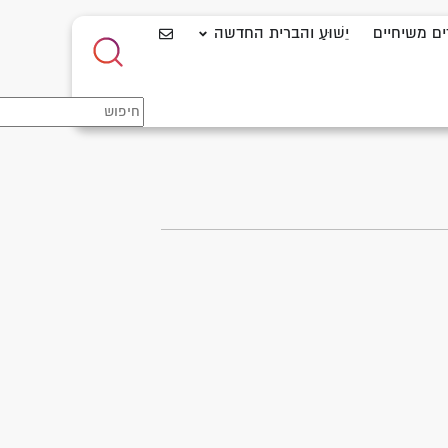
ים משיחיים
יֵשׁוּעַ והברית החדשה