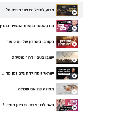
מדוע לחז"ל יש שני משיחים?
פודקאסט: נבואות המשיח בתנ"ך
הקורבן האחרון של יום כיפור
ישובו בנים | דרור מוסיקה
ישראל ניסה להתעלם זמן מה...
תפילה של אם שכולה
האם לבני אדם יש רצון חופשי?