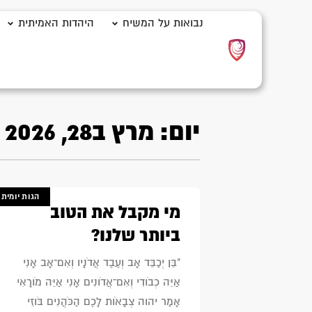
נבואות על המשיח
היהדות האמיתית
יום: מרץ ב28, 2026
הגות יומית
מי מקבל את הטוב
ביותר שלנו?
"בֵּן יְכַבֵּד אָב וְעֶבֶד אֲדֹנָיו וְאִם־אָב אָנִי
אַיֵּה כְבֹודִי וְאִם־אֲדֹונִים אָנִי אַיֵּה מֹורָאִי
אָמַר יהוה צְבָאֹות לָכֶם הַכֹּהֲנִים בֹּוזֵי