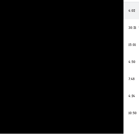
4:02
30:21
15:01
4:50
7:48
4:24
10:50