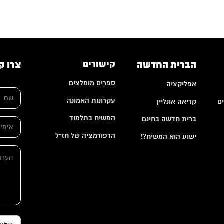
הברית החדשה
קישורים
צרו ק
ספרים מומלצים
אפליקציה
ש
ם
עקרונות האמונה
ם
קריאה אונליין
*
ה
המשיח בתלמוד
ברית חדשה בחינם
א
ע
י
ר
הרפורמציה של חז"ל
ישוע הוא המשיח?!
מ
ו
י
ת
ה
י
ש
ע
ל
ם
ר
*
א
ו
י
ת
מ
י
י
ל