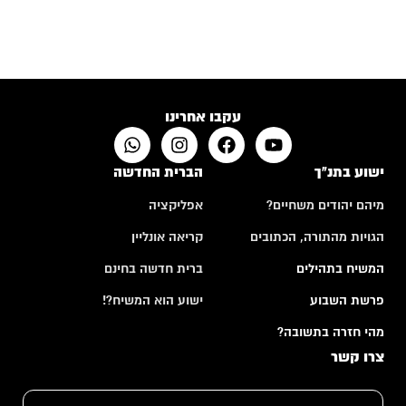
תפילה של אם שכולה
4:24
האם לבני אדם יש רצון חופשי?
10:50
עקבו אחרינו
ישוע בתנ"ך
הברית החדשה
מיהם יהודים משחיים?
אפליקציה
הגויות מהתורה, הכתובים
קריאה אונליין
המשיח בתהילים
ברית חדשה בחינם
פרשת השבוע
ישוע הוא המשיח?!
מהי חזרה בתשובה?
צרו קשר
א
ש
י