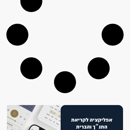
אפליקציה לקריאת
התנ״ך והברית