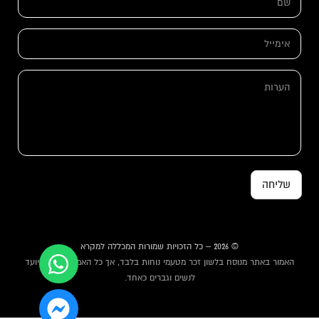
ם
מ
*
י
י
א
ל
י
א
מ
י
י
ה
מ
י
ע
י
ל
ר
י
*
ו
ל
ת
*
שליחה
© 2026 – כל הזכויות שמורות המכללה למקרא
האמור באתר מנוסח בלשון זכר מטעמי נוחות בלבד, אך כל האמור באתר מיועד
לנשים וגברים כאחד.