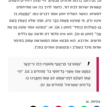
וכך גם כיום; ברכות אלוהים (ובעיקר חיי נצח) ליחידים ולעמים
קשורות ישירות לבית דוד, כלומר לדרך בה אנו מתייחסים
למשיחו. כאשר השליח יוחנן אומר דברים כמו: "הַמַּאֲמִין בּוֹ
אֵינֶנּוּ נִדּוֹן. מִי שֶׁאֵינֶנּוּ מַאֲמִין כְּבָר נִדּוֹן, מִפְּנֵי שֶׁלֹּא הֶאֱמִין בְּשֵׁם
בֶּן-הָאֱלֹהִים הַיָּחִיד" (יוחנן ג 18); או: "הַשּׂוֹנֵא אוֹתִי שׂוֹנֵא גַּם אֶת
אָבִי" (יוחנן טו 23), הוא אינו מלמד דת חדשה עם כללים
חדשים. אדרבא, הוא מבטא אמת המושרשת עמוק בסיפור
אודות מיכל בשמ"ב ו ובקטעים אחרים בתנ"ך.
"נַשְּׁקוּ־בַר פֶּן־יֶאֱנַף וְתֹאבְדוּ דֶרֶךְ כִּי־יִבְעַר
כִּמְעַט אַפּוֹ אַשְׁרֵי כָּל־חוֹסֵי בוֹ" (תהלים ב 12). "יְהִי
שְׁמוֹ לְעוֹלָם לִפְנֵי־שֶׁמֶשׁ יִנּוֹן שְׁמוֹ וְיִתְבָּרְכוּ בוֹ
כָּל־גּוֹיִם יְאַשְּׁרוּהוּ" (תהלים עב 17).
צפיות:
16