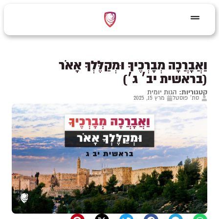
וַאֲבָרֲכָה מְבָרְכֶיךָ וּמְקַלֶּלְךָ אָאֹר
(בראשית יב׳ ג׳)
קטגוריות:
הגות יומית
סת' פוסטל
מרץ 15, 2025