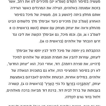
מעשיה בסיפור הקודם (שמ"א יט) מזכירים לנו את רחב, אשר
בזכות אמונתה באלוהים, הצילה את המרגלים כאשר הורידה
אותם מחלון ביתה (יהושע ב 15). מעשיה של מיכל בסיפור
האחרון (שמ"ב טז) מזכירים כיצד אבימלך מלך פלשתים הביט
מהחלון וראה את יצחק מצחק עם אשתו (השוו בראשית כו 8
לשמ"ב ו 16, 21). וכמו מיכל, גם אבימלך הקשה את ליבו נגד
זרעו הנבחר של אלוהים (בראשית כו 16).
ההקבלות בין יחסה של מיכל לדוד לבין יחסו של אבימלך
ליצחק, עוזרות להבין את חומרת תגובתו של אלוהים למיכל
(דהיינו, את סגירת רחמה). דוד, אחרי הכל, הוא "יצחק החדש",
לא רק בסיפור הספציפי הזה, אלא גם בתוכנית הגאולה של
אלוהים. במילים אחרות, הבטחת אלוהים לאברהם באמצעות
יצחק, "וְהִתְבָּרֲכוּ בְזַרְעֲךָ כֹּל גּוֹיֵי הָאָרֶץ" (בראשית כו 4), קשורה
בעבותות של ברזל לבית דוד. ברכת דוד מביאה ברכה מאלוהים,
זלזול בדוד גורם לקללה.