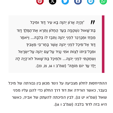
"וְהָיָה אֲרוֹן יְהוָה בָּא עִיר דָּוִד וּמִיכַל
בַּת־שָׁאוּל נִשְׁקְפָה בְּעַד הַחַלּוֹן וַתֵּרֶא אֶת־הַמֶּלֶךְ דָּוִד
מְפַזֵּז וּמְכַרְכֵּר לִפְנֵי יְהוָה וַתִּבֶז לוֹ בְּלִבָּהּ… וַיֹּאמֶר
דָּוִד אֶל־מִיכַל לִפְנֵי יְהוָה אֲשֶׁר בָּחַר־בִּי מֵאָבִיךְ
וּמִכָּל־בֵּיתוֹ לְצַוֹּת אֹתִי נָגִיד עַל־עַם יְהוָה עַל־יִשְׂרָאֵל
וְשִׂחַקְתִּי לִפְנֵי יְהוָה… וּלְמִיכַל בַּת־שָׁאוּל לֹא־הָיָה לָהּ
יָלֶד עַד יוֹם מוֹתָהּ" (שמ"ב ו 16, 21, 23).
ההתייחסות לחלון מצביעה על ניגוד מכוון בין גבורתה של מיכל
בעבר, כאשר הורידה את דוד דרך החלון כדי להגן עליו מפני
שאול (שמ"א יט 12), לבין הפיכתה להעתק של אביה, כאשר
היא בזה לדוד בלבה (שמ"ב ו 16).