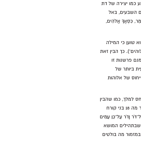
ע כמו יצירה של דת
ם השבעים, באל
כִּסְאֲךָ אֱלֹהִים,
יאר את תהילים מה 7 בצורה אחרת; הוא טוען כי המילה
הים'). כך הבין זאת
ור". אמנם פרשנות זו
ית ביותר של
יחוס של אלוהות
ס למלך, כמו שהבין
מחבר האגרת אל העברים, אשר טוען כי מלך ישראל הוא אלוהים במלוא מובן המילה. במזמור מה 18 בני קורח
ָדֹר עַל־כֵּן עַמִּים
' 707), 'הוסיפו לכך את העובדה שבתהילים המושא
ך במזמור מה בולטים