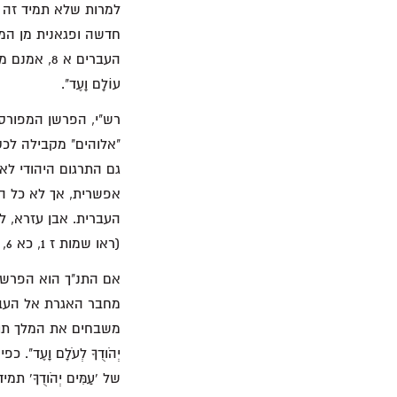
למרות שלא תמיד זה ה
חדשה ופגאנית מן המ
העברים א 8,
עוֹלָם וָעֶד".
"אלוהים" מקבילה לכס 
אפשרית, אך לא כל הר
העברית. אבן עזרא, ל
(ראו שמות ז 1, כא 6, כב 8–9; שם גם משה והשופטים מכונים 'אלוהים').
אם התנ"ך הוא הפרשן 
משבחים את המלך תוך שימו
של 'עַמִּים יְהֹודֻךָ