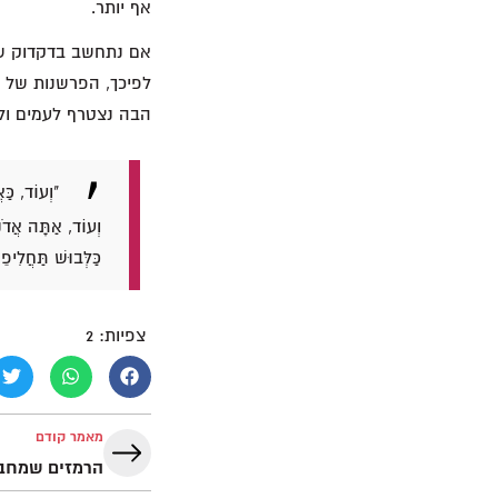
אף יותר.
לפיכך, הפרשנות של ה
הבה נצטרף לעמים ולמ
"וְעוֹד, כַ
וְעוֹד, אַתָּה אֲדֹנָ
כַּלְּבוּשׁ תַּחֲלִיפֵ
צפיות:
2
מאמר קודם
הרמזים שמחבר