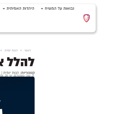
נבואות על המשיח
היהדות האמיתית
ראשי
>
הגות יומית
>
להלל א
קטגוריות:
הגות יומית
|
ת
סת' פוסטל
יוני 20, 2026