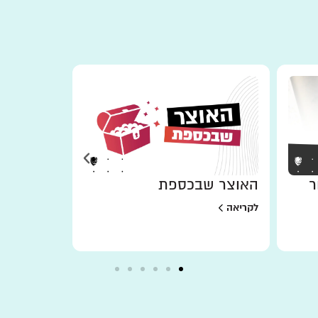
ר
האוצר שבכספת
למען מי 
לקריאה
לקריאה