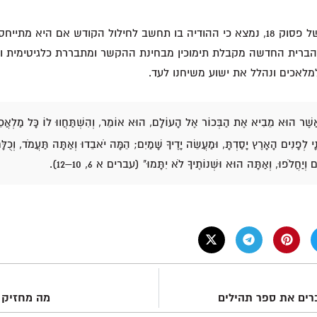
אם נתחשב בדקדוק של פסוק 18, נמצא כי ההודיה בו תחשב לחילול הקודש אם היא מ
ברית החדשה מקבלת תימוכין מבחינת ההקשר ומתבררת כלגיטימית ויה
לאכים ונהלל את ישוע משיחנו לעד.
ּאֲשֶׁר הוּא מֵבִיא אֶת הַבְּכוֹר אֶל הָעוֹלָם, הוּא אוֹמֵר, וְהִשְׁתַּחֲווּ לוֹ כָּל מַלְאֲ
י לְפָנִים הָאָרֶץ יָסַדְתָּ, וּמַעֲשֵׂה יָדֶיךָ שָׁמַיִם; הֵמָּה יֹאבֵדוּ וְאַתָּה תַּעֲמֹד, וְכֻלָּם 
ם וְיַחֲלֹפוּ, וְאַתָּה הוּא וּשְׁנוֹתֶיךָ לֹא יִתָּמוּ" (עברים א 6, 10–12).
ים את ספר תהילים
מה מחזיק 