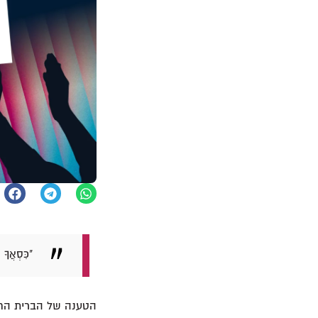
"כִּסְאֲךָ
הטענה של הברית החדש