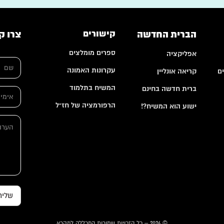
הברית החדשה
קישורים
צרו ק
ספרים מומלצים
אפליקציה
ש
ם
עקרונות האמונה
ם
קריאה אונליין
*
ש
המשיח בתלמוד
ברית חדשה בחינם
א
ם
י
ש
הרפורמציה של חז"ל
ישוע הוא המשיח?!
מ
ם
י
*
ה
י
ע
ל
ר
*
ו
ת
שליח
© 2026 – כל הזכויות שמורות המכללה למקרא