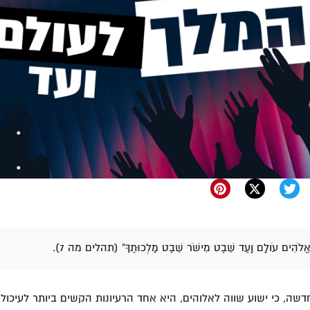
 אֱלֹהִים עֹולָם וָעֶד שֵׁבֶט מִישֹׁר שֵׁבֶט מַלְכוּתֶךָ" (תהלים מה 7).
ה, כי ישוע שווה לאלוהים, היא אחד הרעיונות הקשים ביותר לעיכול ע