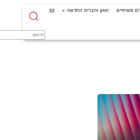
ים משיחיים
יֵשׁוּעַ והברית החדשה