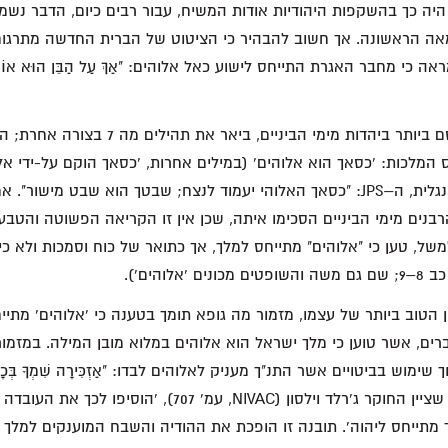
יה כך בהשקפות היהודיות אודות המשיח, עבור רבים כיום, הדבר נשמ
אה הראשונה. אך חשוב להבהיר כי הציטוט של הברית החדשה מתרגו
 אמנם מראה כי מחבר האגרת התייחס לישוע כאל אלוהים: "אַךְ עַל הַבֵּן הוּא אוֹמֵר, 
רש"י, הפרשן המפורסם ביותר ביהדות מימי הביניים, ב
המלכות: 'כסאך הוא אלוהים' (במילים אחרות, 'כסאך הוקם על-ידי אלו
גם התרגום היהודי לאנגלית, ה–JPS: "כסאך האלוהי יעמוד לנצח; שבטך הוא שבט מיש
בנים מימי הביניים הסכימו איתה, שכן אין זו הקריאה הפשוטה והטבע
משל, טען כי "אלוהים" מתייחס למלך, אך כתואר של כוח וסמכות ולא כי
הטוב ביותר של עצמו, מזמור מה גופא תומך בטענה כי 'אלוהים' מתייח
ש בביטויים אשר התנ"ך מעניק לאלוהים לבדו: "אַזְכִּירָה שִׁמְךָ בְּכָל־דֹּר ו
יְהֹודֻךָ לְעֹלָם וָעֶד". כפי שציין החוקר ג'רלד וילסון (NIVAC, עמ
' תמיד מתייחס ליהוה'. תובנה זו הופכת את ההודיה והשבח המוענקים למל