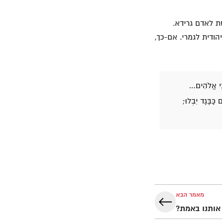
תייחסת לאדם גרידא.
ודית לגמרי. אם-כך,
כֵי אֱלֹהִים…
כַּבֶּגֶד יִבְלוּ;
מאמר הבא
אותנו באמת?