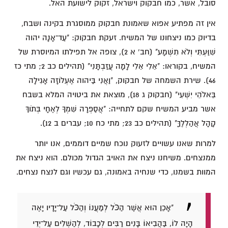
סובל, אשר, כמו חבקוק וישראל, זקוק לישועת האל.
אין זה מפתיע אפוא שאמונת חבקוק ממוסגרת בקינה ושבח,
בדיוק כמו ניצחונו של המשיח. זעקת חבקוק: "עַד־אָנָה יהוה
שִׁוַּעְתִּי וְלֹא תִשְׁמָע" (חב' א 2), צופה אל תפילתו המיוסרת של
המשיח, בקוראו: "אֵלִי אֵלִי לָמָה עֲזַבְתָּנִי" (תהילים כב 2; מתי כז
46). שירת השמחה של חבקוק, "וַאֲנִי בַּיהוה אֶעְלֹוזָה אָגִילָה
בֵּאלֹהֵי יִשְׁעִי" (חבקוק ג 18), מוצאת את ביטויה המלא בשבח
אשר מביע המשיח שקם לתחייה: "אֲסַפְּרָה שִׁמְךָ לְאֶחָי בְּתֹוךְ
קָהָל אֲהַלְלֶךָּ" (תהילים כב 23; מתי כח 10; עברים ב 12).
למרות שאנו עשויים לזעוק נוכח שמיים דוממים, אנו יותר
ממנצחים. משיחנו ניצח את האויב הגדול מכולם. הוא ניצח את
המוות בשמנו, כדי שנחיה באמונה, גם עכשיו וגם לנצח נצחים.
"אָכֵן הוּא אֲשֶׁר הַכֺּל לְמַעֲנוֹ וְהַכֺּל עַל־יָדָיו יָאֶה
הָיָה לוֹ, בַּהֲבִיאוֹ בָּנִים רַבִּים לְכָבוֹד, לְהַשְׁלִים עַל־יְדֵי