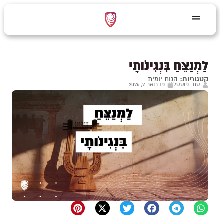
לַמְנַצֵּחַ בִּנְגִינֹותָי
קטגוריות:
הגות יומית
סת' פוסטל
פברואר 2, 2026