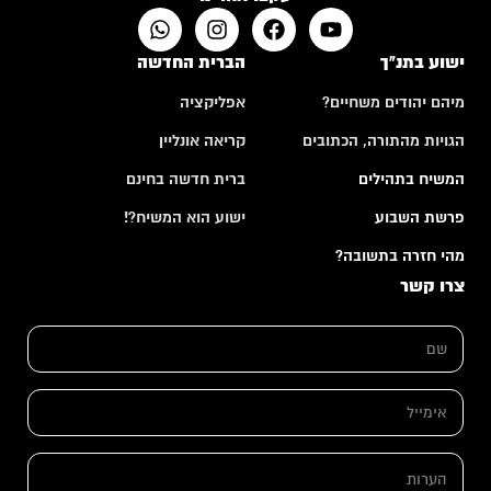
ישוע בתנ"ך
הברית החדשה
מיהם יהודים משחיים?
אפליקציה
הגויות מהתורה, הכתובים
קריאה אונליין
המשיח בתהילים
ברית חדשה בחינם
פרשת השבוע
ישוע הוא המשיח?!
מהי חזרה בתשובה?
צרו קשר
ה
ש
ע
ם
ר
*
ו
ת
א
ה
י
ע
מ
ר
י
ה
ו
י
ע
ת
ל