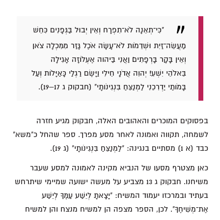
"כִּי־תְאֵנָה לֹא־תִפְרָח וְאֵין יְבוּל בַּגְּפָנִים כִּחֵשׁ
מַעֲשֵׂה־זַיִת וּשְׁדֵמֹות לֹא־עָשָׂה אֹכֶל גָּזַר מִמִּכְלָה צֹאן
וְאֵין בָּקָר בָּרְפָתִים׃ וַאֲנִי בַּיהוה אֶעְלֹוזָה אָגִילָה
בֵּאלֹהֵי יִשְׁעִי׃ יְהוִה אֲדֹנָי חֵילִי וַיָּשֶׂם רַגְלַי כָּאַיָּלֹות וְעַל
בָּמֹותַי יַדְרִכֵנִי לַמְנַצֵּחַ בִּנְגִינֹותָי" (חבקוק ג 17–19).
בפסוקים המוכרים והאהובים האלה, חבקוק מגיע חזרה
לשמחה, תקווה ואמונה לאחר מסע מפרך. ספר שהחל כ"משא"
כבד (א 1) מסתיים בנגינה: "לַמְנַצֵּחַ בִּנְגִינֹותָי" (ג 19).
כאן מצטרף מסעו של הנביא מקינה לאמונה למסע שעבר
משיחנו. חבקוק ג 13 מצביע על מעשה ישועה שמיימי שיתרחש
בעתיד ובמרכזו יעמוד המשיח: "יָצָאתָ לְיֵשַׁע עַמֶּךָ לְיֵשַׁע
אֶת־מְשִׁיחֶךָ". לכן, הספר מצפה הן למשיח מנצח והן למשיח