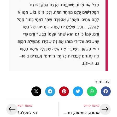
סֵבֶל אֶת מְכוֹנֵן יְשׁוּעָתָם. הֵן גַּם הַמְּקַדֵּשׁ גַּם
הַמְּקֻדָּשִׁים כֻּלָּם מֵאֶחָד הֵמָּה, וְלָכֵן אֵינוֹ בּוֹשׁ מִקְּרֺא
לָהֶם אַחִים, בְּאָמְרוֹ, אֲסַפְּרָה שִׁמְךָ לְאֶחָי בְּתוֹךְ קָהָל
אֲהַלְלֶךָּ… וְכֵיוָן שֶׁלַּיְלָדִים הָיְתָה שֻׁתָּפוּת שֶׁל בָּשָׂר
וָדָם, כְּמוֹ כֵן גַּם הוּא שִׁתֵּף עַצְמוֹ בְּבָשָׂר וָדָם כְּדֵי
שֶׁיַּשְׁבִּית עַל־יְדֵי מוֹתוֹ אֶת זֶה שֶׁבְּיָדוֹ מֶמְשֶׁלֶת הַמָּוֶת,
הוּא הַשָּׂטָן, וִישַׁחְרֵר אֶת אֵלֶּה שֶׁבִּגְלַל אֵימַת הַמָּוֶת
הָיוּ נְתוּנִים לְעַבְדוּת כָּל יְמֵי חַיֵּיהֶם" (עברים ב 10–
12, 14–15).
צפיות:
2
מאמר קודם
מאמר הבא
אמונה, שמיעה, ותפילה אמיתית
מי למעלה?