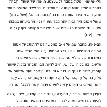
על-אף שאין פסול בגובה לכשעצמו, תיאורו של שאול ("גָּבֹהַּ")
בספר שמואל נושא קונוטציות שליליות. בתפילה המשיחית של
חנה, היא מזהירה אותנו פן נדבר "גבוהה גבוהה" (שמ"א ב 3).
שאול אמנם היה גבוה יותר מכל עמו (י 23), אך ביטחון בגובהו
אינו שונה מאותם פלשתים אשר תלו את תקוותם בענק גבוה
מאוד (יז 4).
עם-זאת, מחבר שמואל א-ב מאפשר לנו להתענג על אמות
המידה הגשמיות שלנו, לכל הפחות עד שהוא מפיל אותנו
במלכודת של שמ"א טז. שכן בעוד שמואל שכנע עצמו כי
אליאב, בנו בכורו של ישי, חייב להיות הבן הנבחר בזכות שיעור
קומתו, אלוהים נוזף הן בנביא והן בנו: "וַיֹּאמֶר יְהוָה אֶל־שְׁמוּאֵל
אַל־תַּבֵּט אֶל־מַרְאֵהוּ וְאֶל־גְּבֹהַּ קוֹמָתוֹ כִּי מְאַסְתִּיהוּ כִּי לֹא אֲשֶׁר
יִרְאֶה הָאָדָם כִּי הָאָדָם יִרְאֶה לַעֵינַיִם וַיהוָה יִרְאֶה לַלֵּבָב" (טז 7).
בעידן הפוסט-מודרני, המעלה על נס כוכבי קולנוע יפים, עלולה
להיות לנו נטייה חזקה לבחור במנהיגים הנראים טוב מול