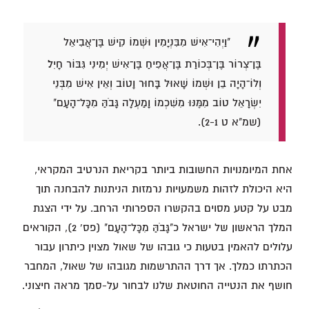
"וַיְהִי־אִישׁ מִבִּנְיָמִין וּשְׁמוֹ קִישׁ בֶּן־אֲבִיאֵל
בֶּן־צְרוֹר בֶּן־בְּכוֹרַת בֶּן־אֲפִיחַ בֶּן־אִישׁ יְמִינִי גִּבּוֹר חָיִל׃
וְלוֹ־הָיָה בֵן וּשְׁמוֹ שָׁאוּל בָּחוּר וָטוֹב וְאֵין אִישׁ מִבְּנֵי
יִשְׂרָאֵל טוֹב מִמֶּנּוּ מִשִּׁכְמוֹ וָמַעְלָה גָּבֹהַּ מִכָּל־הָעָם"
(שמ"א ט 2-1).
אחת המיומנויות החשובות ביותר בקריאת הנרטיב המקראי,
היא היכולת לזהות משמעויות נרמזות הניתנות להבחנה תוך
מבט על קטע מסוים בהקשרו הספרותי הרחב. על ידי הצגת
המלך הראשון של ישראל כ"גָּבֹהַּ מִכָּל־הָעָם" (פס' 2), הקוראים
עלולים להאמין בטעות כי גובהו של שאול מצוין כיתרון עבור
הכתרתו כמלך. אך דרך ההתרשמות מגובהו של שאול, המחבר
חושף את הנטייה החוטאת שלנו לבחור על-סמך מראה חיצוני.