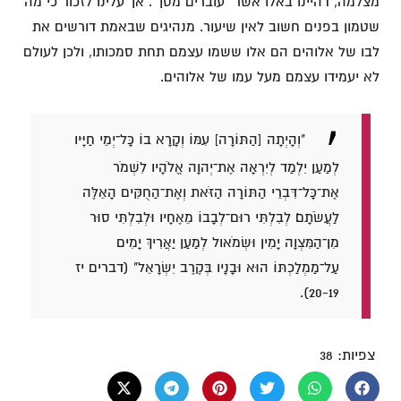
מצלמה, דהיינו באלו אשר "עוברים מסך". אך עלינו לזכור כי מה
שטמון בפנים חשוב לאין שיעור. מנהיגים שבאמת דורשים את
לבו של אלוהים הם אלו ששמו עצמם תחת סמכותו, ולכן לעולם
לא יעמידו עצמם מעל עמו של אלוהים.
"וְהָיְתָה [הַתּוֹרָה] עִמּוֹ וְקָרָא בוֹ כָּל־יְמֵי חַיָּיו
לְמַעַן יִלְמַד לְיִרְאָה אֶת־יְהוָה אֱלֹהָיו לִשְׁמֹר
אֶת־כָּל־דִּבְרֵי הַתּוֹרָה הַזֹּאת וְאֶת־הַחֻקִּים הָאֵלֶּה
לַעֲשֹׂתָם׃ לְבִלְתִּי רוּם־לְבָבוֹ מֵאֶחָיו וּלְבִלְתִּי סוּר
מִן־הַמִּצְוָה יָמִין וּשְׂמֹאול לְמַעַן יַאֲרִיךְ יָמִים
עַל־מַמְלַכְתּוֹ הוּא וּבָנָיו בְּקֶרֶב יִשְׂרָאֵל" (דברים יז
20-19).
צפיות:
38