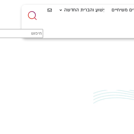
ים משיחיים
יֵשׁוּעַ והברית החדשה