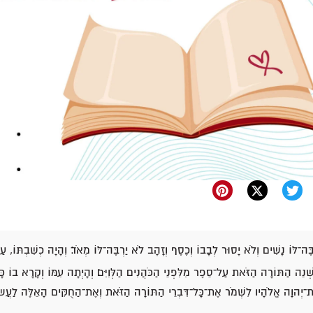
בֶּה־לּוֹ נָשִׁים וְלֹא יָסוּר לְבָבוֹ וְכֶסֶף וְזָהָב לֹא יַרְבֶּה־לּוֹ מְאֹד׃ וְהָיָה כְשִׁבְתּוֹ, עַ
נֵה הַתּוֹרָה הַזֹּאת עַל־סֵפֶר מִלִּפְנֵי הַכֹּהֲנִים הַלְּוִיִּם׃ וְהָיְתָה עִמּוֹ וְקָרָא בוֹ כָּל־
ֶת־יְהוָה אֱלֹהָיו לִשְׁמֹר אֶת־כָּל־דִּבְרֵי הַתּוֹרָה הַזֹּאת וְאֶת־הַחֻקִּים הָאֵלֶּה לַ