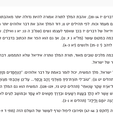
על פי "תורת המלך" (דברים יז 20-14), אהבת המלך לתורה אמורה להיות גדולה יו
לעולם להציע לאיש עם מעמד וכוח. לפי תהילים יט 11, דוד המלך אהב את ד
דבר הוא שבר את האידיאל של דברים יז 
כמה מלכים טובים מאוד, תורת המלך נותרה אידיאל שלא התממש. דבר
ר של ישראל.
ל, מלך המשיח, יכול לומר באמת על דבר אלוהים: "הַנֶּחֱמָדִים מִזָּהָב וּמִ
מִדְּבַשׁ וְנֹפֶת צוּפִים" (תהלים יט 11); "טוֹב־לִי תוֹרַת־פִּיךָ מֵאַלְפֵי זָהָב וָכָסֶף… עַל־כֵּן אָהַבְתִּי מ
כָּל־פִּקּוּדֵי כֹל יִשָּׁרְתִּי כָּל־אֹרַח שֶׁקֶר שָׂנֵאתִי" (תהלים ק
אֲשֶׁר לֹא הָלַךְ בַּעֲצַת רְשָׁעִים וּבְדֶרֶךְ חַטָּאִים לֹא עָמָד וּבְמוֹשַׁב לֵצִים לֹא י
ְגֶּה יוֹמָם וָלָיְלָה" (תהלים א 2-1).