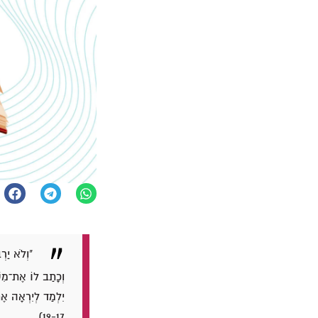
"וְלֹא יַרְ
וְכָתַב לוֹ אֶת־מִשְׁ
יִלְמַד לְיִרְאָה א
19-17).