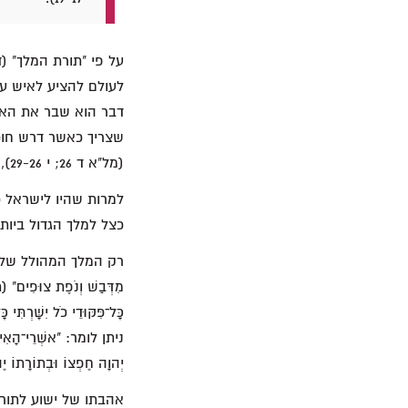
(מל"א ד 26; י 29-26), לזהב (י 25-2) ולנשים (יא 4-3).
למרות שהיו לישראל 
כצל למלך הגדול ביות
רק המלך המהולל של ישרא
ניתן לומר: "אשְׁרֵי־הָאִישׁ 
יְהוָה חֶפְצוֹ וּבְתוֹרָתוֹ יֶה