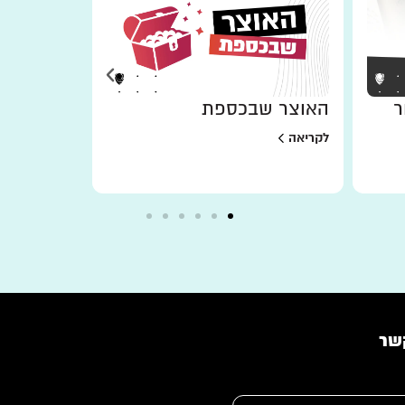
ר
האוצר שבכספת
למען מי 
לקריאה
לקריאה
שר