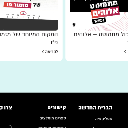
ל מתמוטט – אלוהים
המקום המיוחד של מזמו
פ"ו
לקריאה
הברית החדשה
קישורים
צרו ק
ספרים מומלצים
אפליקציה
ש
ש
ם