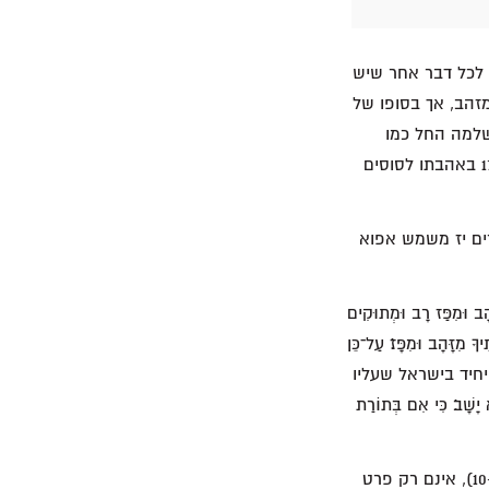
תר מאהבתו לכל דבר אחר שיש
בר אלוהים יותר מזהב, אך בסופו של
בכך שאסף לעצמו נשים (שמ"ב ה 13; יא 1 ואילך). שלמה החל כמו
שצריך כאשר דרש חוכמה במקום עושר (מל"א ג 9, 11), אך גם הוא הפר את הכתוב בדברים 17 באהבתו לסוסים
ים יז משמש אפוא
פַּז רָב וּמְתוּקִים
ִצְוֹתֶיךָ מִזָּהָב וּמִפָּז׃ עַל־כֵּן
יט 72, 128-129). המשיח הוא גם המלך היחיד בישראל שעליו
ָשָׁב׃ כִּי אִם בְּתוֹרַת
אהבתו של ישוע לתורה (לוקס ב 47-46) וסירובו ליפול-טרף לעושר של העולם הזה (מתי ד 10-9), אינם רק פרט