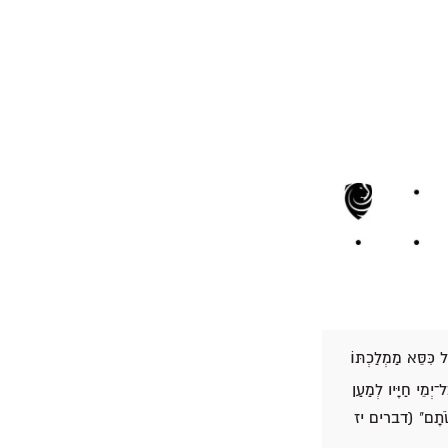
ל כִּסֵּא מַמְלַכְתּוֹ
יְמֵי חַיָּיו לְמַעַן
עֲשֹׂתָם" (דברים יז