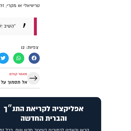
טריוויאלי או מקרי; 
"הֵשִׁיב יֵ
צפיות:
12
מאמר קודם
אל תסמוך על ל
אפליקציה לקריאת התנ״ך
והברית החדשה
קראו והאזינו לכתובים בעיצוב חדש ונוח, בכל זמן