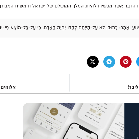
זהו הדבר אשר מכשירו להיות המלך המושלם של ישראל והמשיח המבורך 
שׁוּעַ וְאָמַר: כָּתוּב, לֹא עַל-הַלֶּחֶם לְבַדּוֹ יִחְיֶה הָאָדָם, כִּי עַל-כָּל-מוֹצָא פִי-
יבך!
אלוהים 