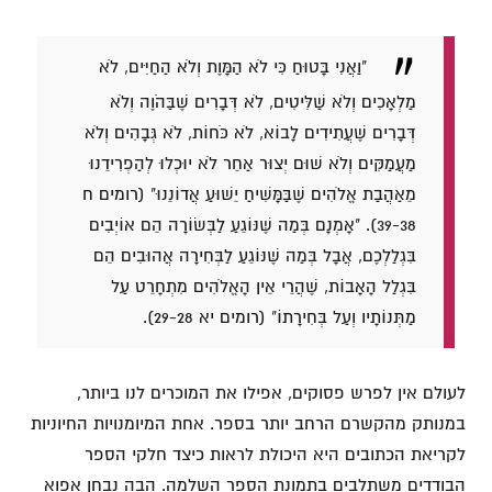
"וַאֲנִי בָּטוּחַ כִּי לֹא הַמָּוֶת וְלֹא הַחַיִּים, לֹא
מַלְאָכִים וְלֹא שַׁלִּיטִים, לֹא דְּבָרִים שֶׁבַּהֹוֶה וְלֹא
דְּבָרִים שֶׁעֲתִידִים לָבוֹא, לֹא כֹּחוֹת, לֹא גְּבָהִים וְלֹא
מַעֲמַקִּים וְלֹא שׁוּם יְצוּר אַחֵר לֹא יוּכְלוּ לְהַפְרִידֵנוּ
מֵאַהֲבַת אֱלֹהִים שֶׁבַּמָּשִׁיחַ יֵשׁוּעַ אֲדוֹנֵנוּ" (רומים ח
39-38).
"אָמְנָם בְּמַה שֶּׁנּוֹגֵעַ לַבְּשׂוֹרָה הֵם אוֹיְבִים
בִּגְלַלְכֶם, אֲבָל בְּמַה שֶּׁנּוֹגֵעַ לַבְּחִירָה אֲהוּבִים הֵם
בִּגְלַל הָאָבוֹת, שֶׁהֲרֵי אֵין הָאֱלֹהִים מִתְחָרֵט עַל
מַתְּנוֹתָיו וְעַל בְּחִירָתוֹ" (רומים יא 29-28).
לעולם אין לפרש פסוקים, אפילו את המוכרים לנו ביותר,
במנותק מהקשרם הרחב יותר בספר. אחת המיומנויות החיוניות
לקריאת הכתובים היא היכולת לראות כיצד חלקי הספר
הבודדים משתלבים בתמונת הספר השלמה. הבה נבחן אפוא