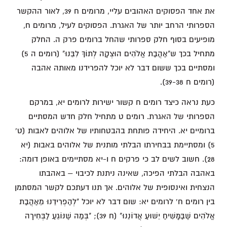
את אחד הפסוקים האהובים עליי, מרומים ח 39, לאור ההקשר
הספרותי הרחב יותר של האגרת. הפסוקים לעיל, מרומים ח,
מופיעים בסוף חלק ספרותי שהחל ברומים פרק ה. החלק
מתחיל בכך ש"אַהֲבַת אֱלֹהִים הוּצְקָה לְתוֹךְ לִבֵּנוּ" (רומים ה 5)
ומסתיים בכך ששום דבר לא יוכל להפרידנו מאותה אהבה
(רומים ח 39-38).
כעת נראה כיצד רומים ח קשור ישירות לרומים יא, במרקם
הספרותי של האגרת. רומים ט מתחיל חלק חדש המסתיים
ברומיים יא. היחידה פותחת בהבטחותיו של אלוהים לאבות (ט'
5) ומסתיימת בבחירתו הבלתי מותנית של אלוהים באבות (יא
28). חשוב לשים לב כי פרקים ח ו-יא מסתיימים באופן דומה:
באהבה הבלתי הפיכה, שאינה ניתנת לכיבוי – באהבתו
הנצחית ואינסופית של אלוהים. אך תנו דעתכם לקשר המסתמן
בין רומים ח' לרומים יא: שום דבר לא יוכל "לְהַפְרִידֵנוּ מֵאַהֲבַת
אֱלֹהִים שֶׁבַּמָּשִׁיחַ יֵשׁוּעַ אֲדוֹנֵנוּ" (ח 39); "בְּמַה שֶּׁנּוֹגֵעַ לַבְּחִירָה