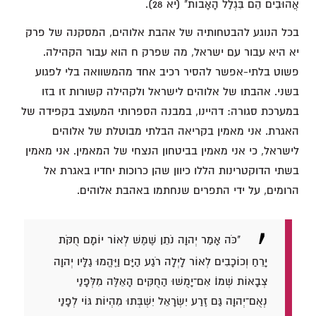
אֲהוּבִים הֵם בִּגְלַל הָאָבוֹת" (יא 28).
בכל הנוגע להבטחותיה של אהבת אלוהים, המסקנה של פרק
יא היא עבור עם ישראל, מה שפרק ח הוא עבור הקהילה.
פשוט בלתי-אפשר להסיר רכיב אחד מהמשוואה בלי לפגוע
בשני. אהבתו של אלוהים לישראל ולקהילה קשורות זו בזו
במערכת סגורה: דהיינו, במבנה הספרותי המעוצב בקפידה של
האגרת. אני מאמין בקריאה הבלתי מבוטלת של אלוהים
לישראל, כי אני מאמין בביטחון הנצחי של המאמין. אני מאמין
בשתי הדוקטרינות הללו כיוון שהן כרוכות יחדיו באגרת אל
הרומים, על ידי התפרים שנחתמו באהבת אלוהים.
"כֹּה אָמַר יְהוָה נֹתֵן שֶׁמֶשׁ לְאוֹר יוֹמָם חֻקֹּת
יָרֵחַ וְכוֹכָבִים לְאוֹר לָיְלָה רֹגַע הַיָּם וַיֶּהֱמוּ גַלָּיו יְהוָה
צְבָאוֹת שְׁמוֹ׃ אִם־יָמֻשׁוּ הַחֻקִּים הָאֵלֶּה מִלְּפָנַי
נְאֻם־יְהוָה גַּם זֶרַע יִשְׂרָאֵל יִשְׁבְּתוּ מִהְיוֹת גּוֹי לְפָנַי