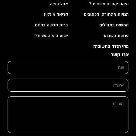
מיהם יהודים משחיים?
אפליקציה
הגויות מהתורה, הכתובים
קריאה אונליין
המשיח בתהילים
ברית חדשה בחינם
פרשת השבוע
ישוע הוא המשיח?!
מהי חזרה בתשובה?
צרו קשר
ש
ם
*
*
א
א
י
י
מ
מ
י
י
ה
י
י
ע
ל
ל
ר
*
ש
ו
ם
ת