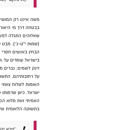
משה איננו רק המושי
בבטחה דרך מי היאור (
(שמות י"ט-כ'). מבט 
הבחין באנשים חסרי יש
זינק לשמים; גברים מ
על רחובותיהם. התשוק
האומות לשלוח צוותי 
ישראל. כיוון שדמותו
האמיתי ואת מלוא הפו
בתשוקה הלאומית שלנו
"וַיַּרְא יְה