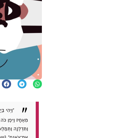
"וַיְהִי בּ
מֵאֶחָיו׃ וַיִּפֶן כֹּ
וַתִּדְלֶנָה וַתְּמַלּ
אֶת־צֹאנָם" (שמות ב' -11