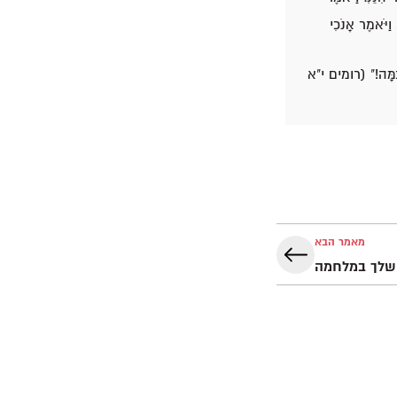
ַיֹּאמֶר אָנֹכִי
ְכַמָּה!" (רומים י"א
מאמר הבא
שלך במלחמה