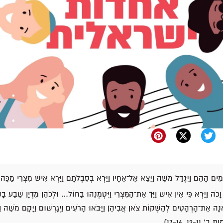
ַיָּמִים הָהֵם וַיִּגְדַּל מֹשֶׁה וַיֵּצֵא אֶל־אֶחָיו וַיַּרְא בְּסִבְלֹתָם וַיַּרְא אִישׁ מִצְרִי מַכֶּ
ה וָכֹה וַיַּרְא כִּי אֵין אִישׁ וַיַּךְ אֶת־הַמִּצְרִי וַיִּטְמְנֵהוּ בַּחוֹל… וּלְכֹהֵן מִדְיָן שֶׁבַע בּ
ֶאנָה אֶת־הָרְהָטִים לְהַשְׁקוֹת צֹאן אֲבִיהֶן׃ וַיָּבֹאוּ הָרֹעִים וַיְגָרְשׁוּם וַיָּקָם מֹשֶׁה וַיּוֹ
12, 17-16).