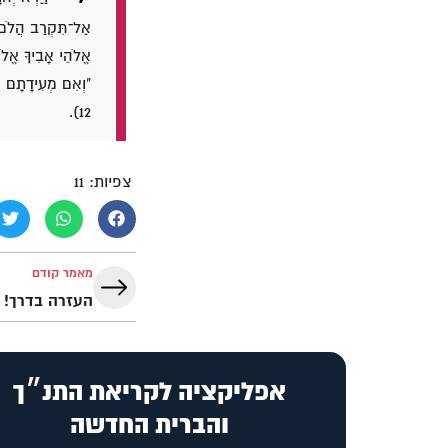
אַל־תִּקְרַב הֲלֹם ש
אֱלֹהֵי אָבִיךָ אֱלֹ
"וְאִם מְעִידָתָם ה
12).
צפיות:
11
מאמר קודם
העזרה בדרך!
אפליקציה לקריאת התנ״ך
והברית החדשה