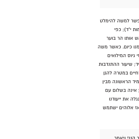
אפשר למשה להימלט
ת י"ד); כפי
והים לישראל מראש אותו הר בוער
נו כיום. כאשר משה
 גיוס המילואים
ם היחיד; שיעור ההתנדבות
חיים במטרה להגן
יד הראשונה מבין
ע אינה בשלום עם
לה את ייעודנו
אז אלוהים ישתמש
ִנֵּנִי׃ וַיֹּאמֶר