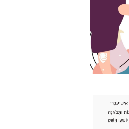
ה אִישׁ־עִבְרִי
ָנוֹת וַתָּבֹאנָה
שִׁעָן וַיַּשְׁקְ