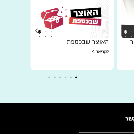
ר
האוצר שבכספת
למען מי 
לקריאה
לקריאה
שר