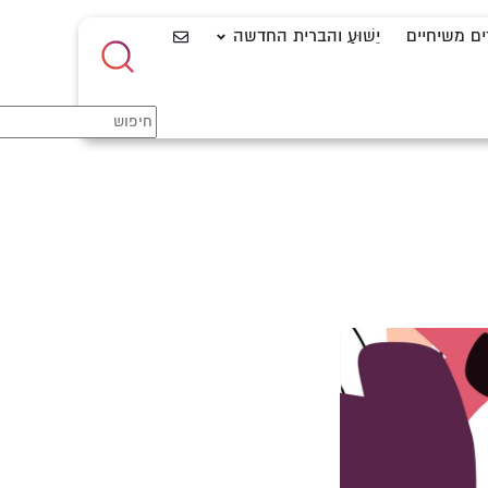
ים משיחיים
יֵשׁוּעַ והברית החדשה