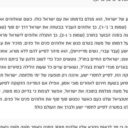
ע של ישראל, הוא מגלם בדמותו את עם ישראל כולו. כשם שאלוהים 
שמות ב' ג'-ו'), כך אלוהים העביר בבטחה את ישראל דרך ים סוף (שמו
שאלוהים התגלה למשה בסנה הבוער בחורב (שמות ג' 2-1), כך התגלה אל
על דמותו של משה בטרם פגש את אלוהים פנים אל פנים, מזכיר את עמ
ע (עבד עברי, נשים מדיינייות), הוא מיהר לסייע להם ללא מורא. אחוזי
בישראל עומדים על 150%; ישראלים החיים בחו"ל, נוטשים הכל כדי לשוב ולהגן על בית
בוגרים מכדי לשרת בצה"ל, נשארים ערים כל שעות הלילה בסיורים אזר
ה הזו, לסייע לחסרי ישע, איננה רק תופעה של ימי מלחמה. ישראל תמ
סיוע בשעת חירום לאזורים מוכי אסון, אפילו אם המדינה הזקוקה לסיו
 של משה מגלמת בתוכה את ישראל, אפשר לצפות כי בדיוק כמו משה, נג
טנציאל שלנו כעם כאשר נפגוש סוף סוף את אלוהים פנים אל פנים. ו
 במטרה לסייע לחסרי ישע ולברך את העולם כולו!
וָה כִּי סָר לִרְאוֹת וַיִּקְרָא אֵלָיו אֱלֹהִים מִתּוֹךְ הַסְּנֶה וַיֹּאמֶר מֹשֶׁה מֹשֶׁה וַיֹּאמֶר ה