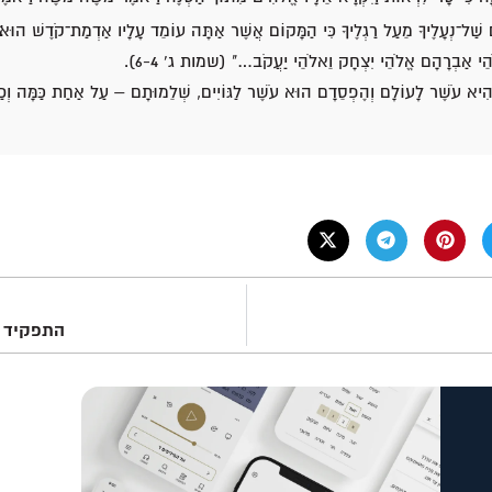
ַׁל־נְעָלֶיךָ מֵעַל רַגְלֶיךָ כִּי הַמָּקוֹם אֲשֶׁר אַתָּה עוֹמֵד עָלָיו אַדְמַת־קֹדֶשׁ הוּא׃ ו
הֵי אַבְרָהָם אֱלֹהֵי יִצְחָק וֵאלֹהֵי יַעֲקֹב…" (שמות ג' 6-4).
ִיא עֹשֶׁר לָעוֹלָם וְהֶפְסֵדָם הוּא עֹשֶׁר לַגּוֹיִים, שְׁלֵמוּתָם – עַל אַחַת כַּמָּה ו
התפקיד 