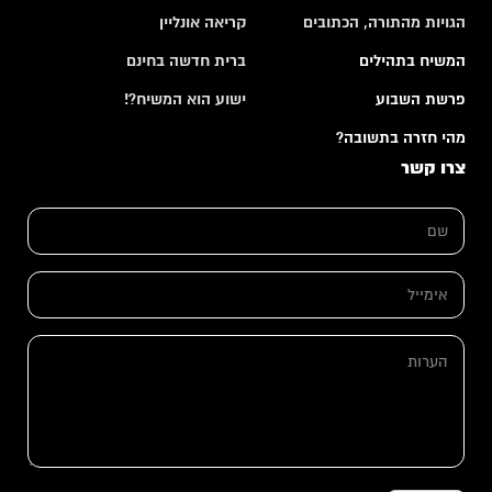
הגויות מהתורה, הכתובים
קריאה אונליין
המשיח בתהילים
ברית חדשה בחינם
פרשת השבוע
ישוע הוא המשיח?!
מהי חזרה בתשובה?
צרו קשר
ש
ם
*
א
א
י
י
מ
מ
י
י
י
ה
י
ל
ע
ל
ה
ר
*
ע
ו
ר
ת
ו
ת
*