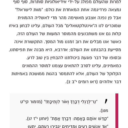
למרות שהעולם מפולג על-ידי אידיאולוגיות סותרות, סוף סוף
נמצאה פרדיגמה אחת המאחדת את כולם: "מוות לישראל!"
אבל פן נפנה אצבע מאשימה מהר מדי לאשליה ההמונית
שמוכרים לנו ה"אינטלקטואלים" מכל העולם, עלינו לבחון באיזו
קלות גם אנו משתכנעים מהמוסר המעוות של העולם הזה,
כאשר אנו מבלים את רוב זמננו מול המסך. התקשורת אינה
מסייעת בהבנתנו את העולם; אדרבא, היא מבנה את תפיסתנו,
ובסופו של דבר פוגעת ביכולתנו להבחין בין טוב לרע.
כמאמינים, עלינו לסרב להתאים עצמנו למוסר ההמונים
הקלוקל של העולם, אלא להתמסר בהגות ממושכת באמיתות
דבר אלוהים (ראו רומים י"ב 2).
"נֵר־לְרַגְלִי דְבָרֶךָ וְאֹור לִנְתִיבָתִי׃" (מזמור קי"ט
105).
"קַדֵּשׁ אוֹתָם בָּאֱמֶת: דְּבָרְךָ אֱמֶת" (יוחנן י"ז 17).
"אַךְ אֲנָשִׁים רָעִים וּמַדִּיחִים יַגְבִּירוּ רָעָתָם, יַתְעוּ