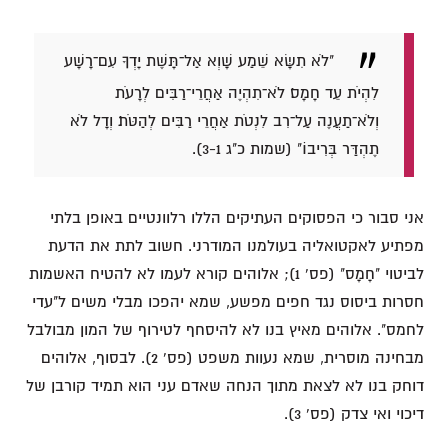
"לֹא תִשָּׂא שֵׁמַע שָׁוְא אַל־תָּשֶׁת יָדְךָ עִם־רָשָׁע
לִהְיֹת עֵד חָמָס׃ לֹא־תִהְיֶה אַחֲרֵי־רַבִּים לְרָעֹת
וְלֹא־תַעֲנֶה עַל־רִב לִנְטֹת אַחֲרֵי רַבִּים לְהַטֹּת׃ וְדָל לֹא
תֶהְדַּר בְּרִיבוֹ" (שמות כ"ג 3-1).
אני סבור כי הפסוקים העתיקים הללו רלוונטיים באופן בלתי
מפתיע לאקטואליה בעולמנו המודרני. חשוב לתת את הדעת
לביטוי "חָמָס" (פס' 1); אלוהים קורא לעמו לא להטיח האשמות
חסרות ביסוס נגד חפים מפשע, שמא יהפכו מבלי משים ל"עדי
לחמס". אלוהים מאיץ בנו לא להיסחף לטירוף של המון מבולבל
מבחינה מוסרית, שמא נעוות משפט (פס' 2). לבסוף, אלוהים
דוחק בנו לא לצאת מתוך הנחה שאדם עני הוא תמיד קורבן של
דיכוי ואי צדק (פס' 3).