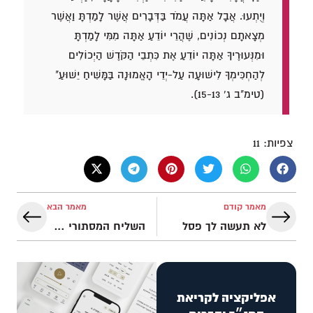
וְיֻתְעוּ. אֲבָל אַתָּה עֲמֹד בַּדְּבָרִים אֲשֶׁר לָמַדְתָּ וַאֲשֶׁר
מְצָאתָם נְכוֹנִים, שֶׁהֲרֵי יוֹדֵעַ אַתָּה מִמִּי לָמַדְתָּ
וּמִנְּעוּרֶיךָ אַתָּה יוֹדֵעַ אֶת כִּתְבֵי הַקֹּדֶשׁ הַיְכוֹלִים
לְהַחְכִּימְךָ לִישׁוּעָה עַל-יְדֵי הָאֱמוּנָה בַּמָּשִׁיחַ יֵשׁוּעַ"
(טימ"ב ג' 15-13).
צפיות:
11
מאמר קודם
מאמר הבא
לא תעשה לך פסל
השליח המסתורי שפגש את משה
אפליקציה לקריאת