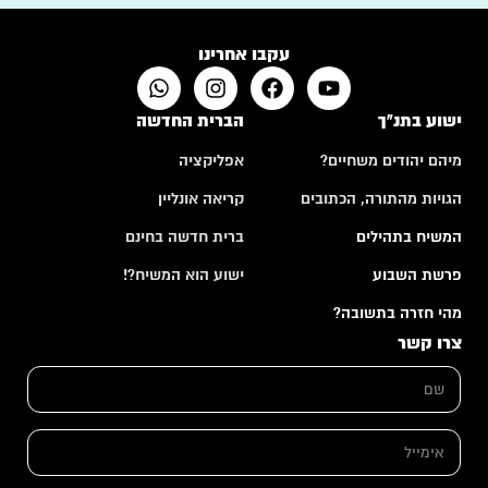
עקבו אחרינו
ישוע בתנ"ך
הברית החדשה
מיהם יהודים משחיים?
אפליקציה
הגויות מהתורה, הכתובים
קריאה אונליין
המשיח בתהילים
ברית חדשה בחינם
פרשת השבוע
ישוע הוא המשיח?!
מהי חזרה בתשובה?
צרו קשר
ש
ם
*
ה
א
ע
י
ר
מ
ו