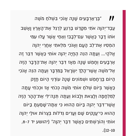
"בֶּן־אַרְבָּעִים שָׁנָה אָנֹכִי בִּשְׁלֹחַ מֹשֶׁה
עֶבֶד־יְהוָה אֹתִי מִקָּדֵשׁ בַּרְנֵעַ לְרַגֵּל אֶת־הָאָרֶץ וָאָשֵׁב
אֹתוֹ דָּבָר כַּאֲשֶׁר עִם־לְבָבִי׃ וְאַחַי אֲשֶׁר עָלוּ עִמִּי
הִמְסִיו אֶת־לֵב הָעָם וְאָנֹכִי מִלֵּאתִי אַחֲרֵי יְהוָה
אֱלֹהָי… וְעַתָּה הִנֵּה הֶחֱיָה יְהוָה אוֹתִי כַּאֲשֶׁר דִּבֵּר זֶה
אַרְבָּעִים וְחָמֵשׁ שָׁנָה מֵאָז דִּבֶּר יְהוָה אֶת־הַדָּבָר הַזֶּה
אֶל־מֹשֶׁה אֲשֶׁר־הָלַךְ יִשְׂרָאֵל בַּמִּדְבָּר וְעַתָּה הִנֵּה אָנֹכִי
הַיּוֹם בֶּן־חָמֵשׁ וּשְׁמוֹנִים שָׁנָה׃ עוֹדֶנִּי הַיּוֹם חָזָק
כַּאֲשֶׁר בְּיוֹם שְׁלֹחַ אוֹתִי מֹשֶׁה כְּכֹחִי אָז וּכְכֹחִי עָתָּה
לַמִּלְחָמָה וְלָצֵאת וְלָבוֹא׃ וְעַתָּה תְּנָה־לִּי אֶת־הָהָר הַזֶּה
אֲשֶׁר־דִּבֶּר יְהוָה בַּיּוֹם הַהוּא כִּי אַתָּה־שָׁמַעְתָּ בַיּוֹם
הַהוּא כִּי־עֲנָקִים שָׁם וְעָרִים גְּדֹלוֹת בְּצֻרוֹת אוּלַי יְהוָה
אוֹתִי וְהוֹרַשְׁתִּים כַּאֲשֶׁר דִּבֶּר יְהוָה" (יהושע יד 8-7,
12-10).