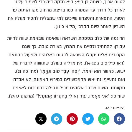
לטווח ארוך, כשמה כן היא; היא חזקה דיה כדי לשמור עלינו
לאורך כל הדרך עד המטרה כמו בריצת מרתון, מקו הזינוק עד
הסוף. התפארת והניצחון שייכים למי שמצליח להסיר מעליו את
השריון לאחר סיום הקרב (מל"א כ 11).
הדוגמה של כלב מספקת השראה ושאיפה שבאמת שווה לחיות
עבורן: להתחיל ולסיים את המרוץ בצורה טובה, כך שגם
הקרובים אלינו יקבלו השראה לבטוח באלוהים ולפעול בהתאם
(ראו פיליפים ג 14-12). אין מדליה בעולם שתשווה לדבריו של
ישוע, כאשר הוא יאמר: "יָפֶה, עֶבֶד טוֹב וְנֶאֱמָן" (מתי כה 21).
ואם נתעייף ונתייאש מהמכשולים במירוץ האמונה, לא אבדה
תקוותנו. משום שדבר אלוהים מכיל תפילה רבת-כוח לאצנים
שעייפו: "אֲנִי מַאֲמִין, עֲזֹר נָא לִי בְּחֶסְרוֹן אֱמוּנָתִי!" (מרקוס ט 24).
צפיות:
46