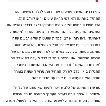
שני דברים ממש מפתיעים אותי בנוגע לכלב. ראשית, הוא
התהלך באמונה ולא לפי מראה עיניים (ראו קור"ב ה 7).
הבטחותיו ונוכחותו של אלוהים הספיקו לכלב בדרכו להביס את
הענקים השוכנים בעריהם המבוצרת. שנית, הוא חי "מאמונה
לאמונה" (ראו רומי א 17). למרות שוטטות של ארבעים שנה
במדבר בעוד עם ישראל לא חדל מלהתלונן ומלהביע חוסר
אומנה, בטחונו של כלב באלוהים לא התערער. במונחים של
הברית החדשה, אנו יכולים לומר כי כלב מעולם לא איבד את
"אהבתו הראשונה" (דהיינו, את האהבה החשובה ביותר;
התגלות ב 4). כלב לא רק התחיל את מרוץ האמונה בצורה
טובה, הוא למעשה סיים אותו עם מדליית זהב.
מורשת האמונה של כלב צריכה להיות שאיפתם של כל ילדי
אלוהים! שאיפה שכזו בעולם העסקי מתארת מטרה ארוכת
טווח כה נועזת שבכוחה לשכנע את עובדי הארגון לפעול. מטרה