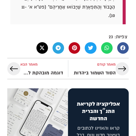
הַכָּבוֹד וְהַתִּפְאֶרֶת שֶׁיָּבוֹאוּ אַחֲרֵיהֶם" (פט"א א' 11-
10).
צפיות:
23
מאמר קודם
מאמר הבא
הסוד השמור ביהדות
דוגמה מובהקת לאלוהותו של ישוע
אפליקציה לקריאת
התנ״ך והברית
החדשה
קראו והאזינו לכתובים
בעיצוב חדש ונוח, בכל