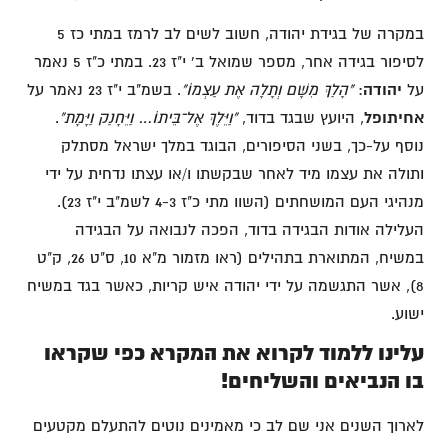
במקרה של בגידת יהודה, חשוב לשים לב לרמז במתי כז 5
לסיפור בגידה אחר, מספר שמואל ב' י"ז 23. במתי כ"ז 5 נאמר
על
יהודה
:
"הָלַךְ מִשָּׁם וְתָלָה אֶת עַצְמוֹ"
. בשמ"ב י"ז 23 נאמר על
אחיתופל
, היועץ שבגד בדוד,
"וַיֵּלֶךְ אֶל־בֵּיתוֹ… וַיֵּחָנַק וַיָּמָת"
.
נוסף על-כך, בשני הסיפורים, הבוגד במלך ישראל מסתלק
ותולה את עצמו מיד לאחר שבקשתו ו/או עצתו נדחית על ידי
מנהיגי העם המושחתים (השוו מתי כ"ז 4-3 לשמ"ב י"ז 23).
העלילה אודות הבגידה בדוד, הפכה לנבואה על הבגידה
במשיח, המתוארת בתהילים (ראו מזמור מ"א 10, ס"ט 26, ק"ט
8), אשר התגשמה על ידי יהודה איש קריות, כאשר בגד במשיח
ישוע.
עלינו ללמוד לקרוא את המקרא כפי שקראו
בו הנביאים והשליחים!
לארוך השנים אני שם לב כי מאמינים נוטים להתעלם מקטעים