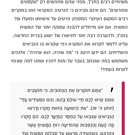
משיחיים רבים בתנ"ך, מפני שהם מחפשים רק "טקסטים
מפורשים". הם אינם מבינים כי הנרטיב המקראי הוא במקרים
רבים המקום העיקרי המספק פרטים על אישיותו ופועלו של
המשיח. אם אנו מייחלים להבנה עמוקה יותר של המשיח
בתנ"ך, ולהערכה רבה יותר לתיאורו של ישוע בברית החדשה,
עלינו ללמוד לקרוא את המקרא כפי שקראו בו הנביאים
והשליחים. הם ידעו היטב כי "מה שהיה, הוא שיהיה"; אלוהים
משתמש במה שנכתב בעבר על-מנת להכין אותנו למה שצפוי
לקרות בעתיד!
"אַתֶּם חוֹקְרִים אֶת הַכְּתוּבִים, כִּי חוֹשְׁבִים
אַתֶּם שֶׁיֵּשׁ לָכֶם חַיֵּי עוֹלָם בָּהֶם; וְהֵם הַמְּעִידִים עָלַי"
(יוחנן ה' 39).
"אֶת הַיְשׁוּעָה הַזֹּאת חָקְרוּ וְדָרְשׁוּ
הַנְּבִיאִים שֶׁנִּבְּאוּ עַל הַחֶסֶד הַמְיֻעָד לָכֶם. הֵם חָקְרוּ
מָה הָעֵת וְהַנְּסִבּוֹת שֶׁהוֹדִיעָה רוּחַ הַמָּשִׁיחַ אֲשֶׁר
בְּקִרְבָּם, כְּשֶׁהֵעִידָה מֵרֹאשׁ עַל סִבְלוֹת הַמָּשִׁיחַ וְעַל