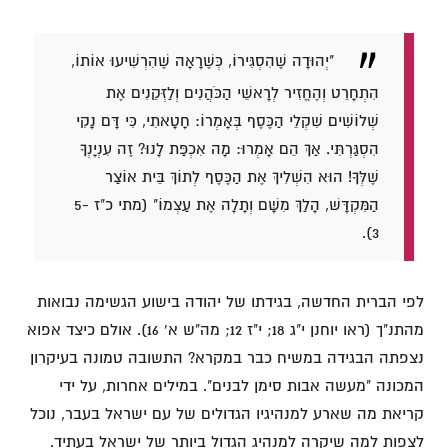
"יְהוּדָה שֶׁהִסְגִּירוֹ, כְּשֶׁרָאָה שֶׁהִרְשִׁיעוּ אוֹתוֹ,
הִתְחָרֵט וְהֶחֱזִיר לְרָאשֵׁי הַכֹּהֲנִים וְלַזְּקֵנִים אֶת
שְׁלוֹשִׁים שִׁקְלֵי הַכֶּסֶף בְּאָמְרוֹ: חָטָאתִי, כִּי דָּם נָקִי
הִסְגַּרְתִּי. אַךְ הֵם אָמְרוּ: מָה אִכְפַּת לָנוּ? זֶה עִנְיָנְךָ
שֶׁלְּךָ! הוּא הִשְׁלִיךְ אֶת הַכֶּסֶף לְתוֹךְ בֵּית אוֹצַר
הַמִּקְדָּשׁ, הָלַךְ מִשָּׁם וְתָלָה אֶת עַצְמוֹ" (מתי כ"ז 5-
3).
לפי הברית החדשה, בגידתו של יהודה בישוע הגשימה נבואות
מהתנ"ך (ראו יוחנן י"ג 18; י"ז 12; מה"ש א' 16). אולם כיצד אפוא
נצפתה הבגידה במשיח כבר במקרא? התשובה טמונה בעיקרון
המכונה "מעשה אבות סימן לבנים". במילים אחרות, על ידי
קריאת מה שארע למנהיגיו הגדולים של עם ישראל בעבר, נוכל
לצפות למה שיקרה למנהיג הגדול ביותר של ישראל בעתיד.