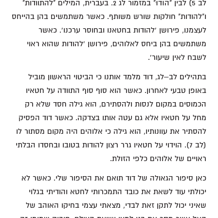
לב 5) לבין "הוֹדוּ" במזמור לג 2. בעברית, המילים "להתוודות"
ו"להודות" חולקות שורש משותף. כאשר משתמשים בהן בהייחס
לעצמנו, פירושן 'להודות בחטאנו ובחוסר ערכנו'. כאשר
משתמשים בהן ביחס לאלוהים, פירושן 'להודות שהוא ראוי
לשבח לאין שיעור'.
בתהילים לב–לג, דוד מלמד אותנו כי הביטוי הראשון מוביל
באופן טבעי לאחרון. כאשר הוא סוף סוף התוודה על חטאיו
הכמוסים במקום לנסות ולהסתירם, הוא גילה חסד שלא רק
מחל על חטאיו אלא גם עטה אותו בצדקה. כאשר דוד הפסיק
להסתיר את עוונותיו, הוא גילה כי אלוהים היה מקום מסתור לו
(לב 7). הוידוי על חטאיו גרר רצון להודות בטובו ובחסדו הבלתי
ראויים של אלוהים כלפי הזולת.
כאן סיפור הגאולה של דוד תואם את הסיפור שלי. כאשר לא
יכולתי עוד לשאת את כובד התמכרותי לחטא והודיתי בגלוי
שאיני יכול לתקן זאת לבדי, מצאתי עצמי בחיקו האוהב של