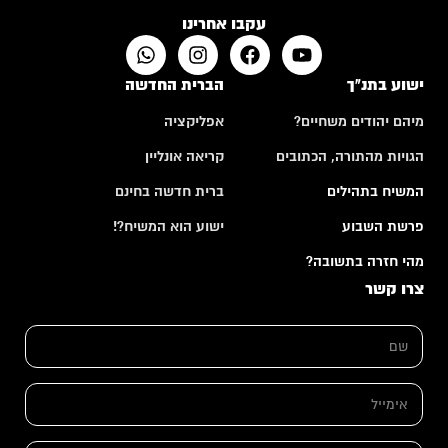
עקבו אחרינו
ישוע בתנ"ך
הברית החדשה
מיהם יהודים משחיים?
אפליקציה
הגויות מהתורה, הכתובים
קריאה אונליין
המשיח בתהילים
ברית חדשה בחינם
פרשת השבוע
ישוע הוא המשיח?!
מהי חזרה בתשובה?
צרו קשר
א
ש
י
ם
מ
*
י
י
א
ל
י
ש
מ
ם
י