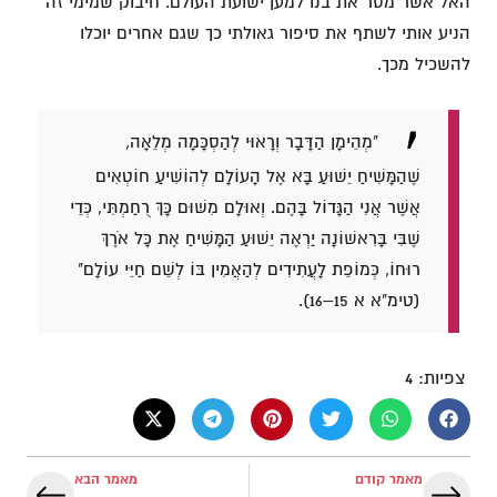
האל אשר מסר את בנו למען ישועת העולם. חיבוק שמימי זה
הניע אותי לשתף את סיפור גאולתי כך שגם אחרים יוכלו
להשכיל מכך.
"מְהֵימָן הַדָּבָר וְרָאוּי לְהַסְכָּמָה מְלֵאָה,
שֶׁהַמָּשִׁיחַ יֵשׁוּעַ בָּא אֶל הָעוֹלָם לְהוֹשִׁיעַ חוֹטְאִים
אֲשֶׁר אֲנִי הַגָּדוֹל בָּהֶם. וְאוּלָם מִשּׁוּם כָּךְ רֻחַמְתִּי, כְּדֵי
שֶׁבִּי בָּרִאשׁוֹנָה יַרְאֶה יֵשׁוּעַ הַמָּשִׁיחַ אֶת כָּל אֹרֶךְ
רוּחוֹ, כְּמוֹפֵת לָעֲתִידִים לְהַאֲמִין בּוֹ לְשֵׁם חַיֵּי עוֹלָם"
(טימ"א א 15–16).
צפיות:
4
מאמר קודם
מאמר הבא