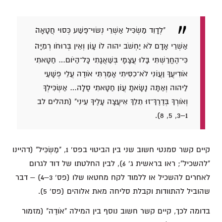
"לְדָוִד מַשְׂכִּיל אַשְׁרֵי נְשׂוּי־פֶּשַׁע כְּסוּי חֲטָאָה׃
אַשְׁרֵי אָדָם לֹא יַחְשֹׁב יהוה לֹו עָוֹן וְאֵין בְּרוּחֹו רְמִיָּה׃
כִּי־הֶחֱרַשְׁתִּי בָּלוּ עֲצָמָי בְּשַׁאֲגָתִי כָּל־הַיֹּום… חַטָּאתִי
אֹודִיעֲךָ וַעֲוֹנִי לֹא־כִסִּיתִי אָמַרְתִּי אֹודֶה עֲלֵי פְשָׁעַי
לַיהוה וְאַתָּה נָשָׂאתָ עֲוֹן חַטָּאתִי סֶלָה… אַשְׂכִּילְךָ
וְאֹורְךָ בְּדֶרֶךְ־זוּ תֵלֵךְ אִיעֲצָה עָלֶיךָ עֵינִי" (תהלים לב
1–3, 5, 8).
קיים קשר סמנטי חשוב שני בין הביטוי בפס' 1, "מַשְׂכִּיל" (דהיינו
"להשכיל"; ראו בראשית ג' 6), לבין החלטתו של דוד לגרום
לאחרים להשכיל או ללמוד לקח מחטאו שלו (פס' 3–4) – דבר
שהוביל להתוודות וקבלת סליחה מאת אלוהים (פס' 5).
בדומה לכך, קיים קשר חשוב נוסף בין המילה "אֹודֶה" (מזמור