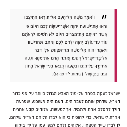
וַיֹּאמֶר מֹשֶׁה אֶל־הָעָם אַל־תִּירָאוּ הִתְיַצְבוּ
וּרְאוּ אֶת־יְשׁוּעַת יְהוָה אֲשֶׁר־יַעֲשֶׂה לָכֶם הַיּוֹם כִּי
אֲשֶׁר רְאִיתֶם אֶת־מִצְרַיִם הַיּוֹם לֹא תֹסִיפוּ לִרְאֹתָם
עוֹד עַד־עוֹלָם׃ יְהוָה יִלָּחֵם לָכֶם וְאַתֶּם תַּחֲרִישׁוּן׃
וַיֹּאמֶר יְהוָה אֶל־מֹשֶׁה מַה־תִּצְעַק אֵלָי דַּבֵּר
אֶל־בְּנֵי־יִשְׂרָאֵל וְיִסָּעוּ׃ וְאַתָּה הָרֵם אֶת־מַטְּךָ וּנְטֵה
אֶת־יָדְךָ עַל־הַיָּם וּבְקָעֵהוּ וְיָבֹאוּ בְנֵי־יִשְׂרָאֵל בְּתוֹךְ
הַיָּם בַּיַּבָּשָׁה" (שמות י"ד 16-13).
ישראל זעקה בפחד אל-מול הצבא הגדול ביותר על פני כדור
הארץ, שדחק אותם לעבר הים. העם היה משוכנע שפרעה
הולך לחסלם אחת ולתמיד. אך למעשה, אלוהים קבע אחרית
אחרת לישראל, כדי להוכיח כי הוא לבדו הלוחם האדיר שלהם;
לו לבדו שייך הניצחון. אלוהים נלחם למען עמו על ידי ביקוע