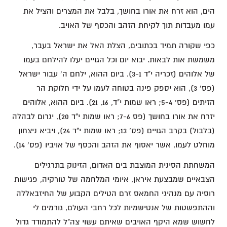
הים, הוא זרח את אורו בחושך, בלבל את המצרים והציל את
עמו מעבדות תוך לקיחת הזהב והכסף של האויב.
כפי שקורה תמיד בכתובים, הצלת האל את ישראל בעבר,
משמשת אות לבאות. יבוא יום וכל הגויים יעלו להילחם בעמו
של אלוהים (זכריה י"ד 3-1). ביום ההוא, ילחם ה' עבור ישראל
(פס' 3), הוא יספק פינה בטוחה לעמו על ידי חלוקת הר
הזיתים (פס' 5-4; ראו שמות י"ד, 16, 21). ביום ההוא, אלוהים
יזרח את אורו בחושך (פס 7-6; ראו שמות י"ד 20), יגרום לבהלה
(בלבול) בקרב הגויים (פס' 13; ראו שמות י"ד 24), ויביא ניצחון
מוחלט לעמו, אשר יאסוף את הזהב והכסף של אויביו (פס' 14).
המשחתת הסינית המוצבת בים האדום, הזינוק בתרגילים
הצבאיים שמבצעת איראן, איומי המלחמה של טורקיה, פגישות
רוסיה עם מנהיגי החמאס זרם הטילים הקבוע של החיזבאללה
וההתפשטות של אנטישמיות לכל רחבי העולם, גורמים לי
לחשוש שמא היקף האויבים שאיתם עשוי צה"ל להתמודד גדול