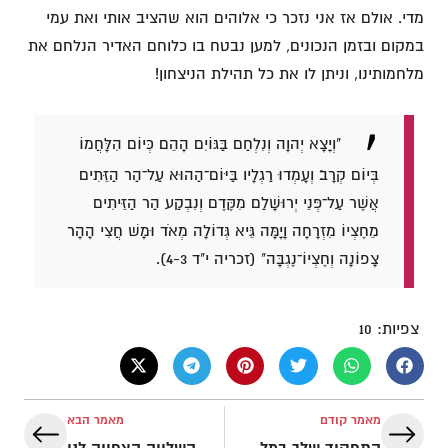
מדי. אולם אז אני נזכר כי אלוהים הוא שהציב אותי ואת עמי
במקום ובזמן הנכונים, למען נבטח בו כלוחם האדיר הנלחם את
מלחמותינו, וניתן לו את כל תהילת הניצחון!
"וְיָצָא יְהוָה וְנִלְחַם בַּגּוֹיִם הָהֵם כְּיוֹם הִלָּחֲמוֹ
בְּיוֹם קְרָב׃ וְעָמְדוּ רַגְלָיו בַּיּוֹם־הַהוּא עַל־הַר הַזֵּתִים
אֲשֶׁר עַל־פְּנֵי יְרוּשָׁלִַם מִקֶּדֶם וְנִבְקַע הַר הַזֵּיתִים
מֵחֶצְיוֹ מִזְרָחָה וָיָמָּה גֵּיא גְּדוֹלָה מְאֹד וּמָשׁ חֲצִי הָהָר
צָפוֹנָה וְחֶצְיוֹ־נֶגְבָּה" (זכריה י"ד 4-3).
צפיות:
10
מאמר קודם
מאמר הבא