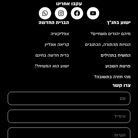
עקבו אחרינו
ישוע בתנ"ך
הברית החדשה
מיהם יהודים משחיים?
אפליקציה
הגויות מהתורה, הכתובים
קריאה אונליין
המשיח בתהילים
ברית חדשה בחינם
פרשת השבוע
ישוע הוא המשיח?!
מהי חזרה בתשובה?
צרו קשר
ש
ם
*
א
י
מ
ש
י
ה
ם
י
ע
ה