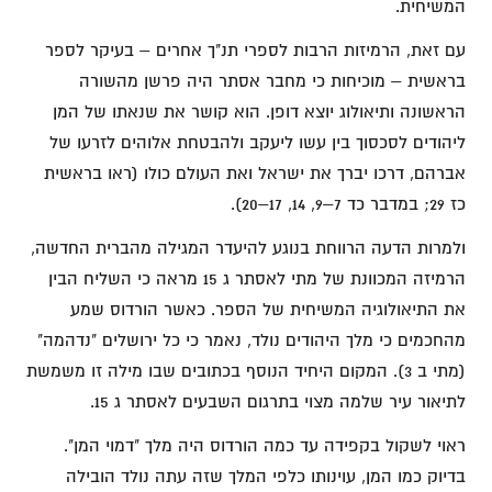
המשיחית.
עם זאת, הרמיזות הרבות לספרי תנ"ך אחרים – בעיקר לספר
בראשית – מוכיחות כי מחבר אסתר היה פרשן מהשורה
הראשונה ותיאולוג יוצא דופן. הוא קושר את שנאתו של המן
ליהודים לסכסוך בין עשו ליעקב ולהבטחת אלוהים לזרעו של
אברהם, דרכו יברך את ישראל ואת העולם כולו (ראו בראשית
כז 29; במדבר כד 7–9, 14, 17–20).
ולמרות הדעה הרווחת בנוגע להיעדר המגילה מהברית החדשה,
הרמיזה המכוונת של מתי לאסתר ג 15 מראה כי השליח הבין
את התיאולוגיה המשיחית של הספר. כאשר הורדוס שמע
מהחכמים כי מלך היהודים נולד, נאמר כי כל ירושלים "נדהמה"
(מתי ב 3). המקום היחיד הנוסף בכתובים שבו מילה זו משמשת
לתיאור עיר שלמה מצוי בתרגום השבעים לאסתר ג 15.
ראוי לשקול בקפידה עד כמה הורדוס היה מלך "דמוי המן".
בדיוק כמו המן, עוינותו כלפי המלך שזה עתה נולד הובילה