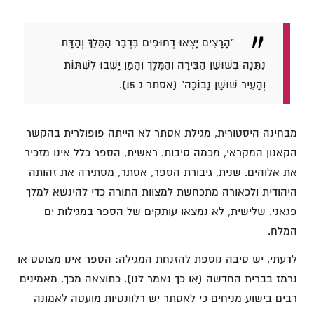
"הָרָצִים יָצְאוּ דְחוּפִים בִּדְבַר הַמֶּלֶךְ וְהַדָּת
נִתְּנָה בְּשׁוּשַׁן הַבִּירָה וְהַמֶּלֶךְ וְהָמָן יָשְׁבוּ לִשְׁתּוֹת
וְהָעִיר שׁוּשָׁן נָבוֹכָה" (אסתר ג 15).
מבחינה היסטורית, מגילת אסתר לא הייתה פופולרית בהקשר
הקאנון המקראי, מכמה סיבות. ראשית, הספר כלל אינו מזכיר
את אלוהים. שנית, גיבורת הספר, אסתר, מסתירה את זהותה
היהודית ולכאורה מתכחשת למצוות התורה כדי להינשא למלך
פגאני. שלישית, לא נמצאו עותקים של הספר במגילות ים
המלח.
לדעתי, יש סיבה נוספת להזנחת המגילה: הספר אינו מצוטט או
נרמז בברית החדשה (או כך נאמר לנו). כתוצאה מכך, מאמינים
רבים בישוע מניחים כי לאסתר יש רלוונטיות מועטה לאמונה