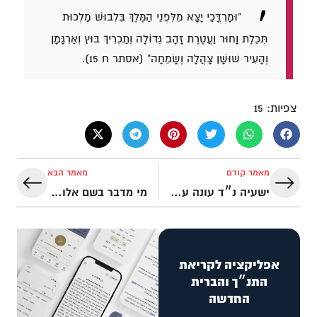
"וּמָרְדֳּכַי יָצָא מִלִּפְנֵי הַמֶּלֶךְ בִּלְבוּשׁ מַלְכוּת
תְּכֵלֶת וָחוּר וַעֲטֶרֶת זָהָב גְּדוֹלָה וְתַכְרִיךְ בּוּץ וְאַרְגָּמָן
וְהָעִיר שׁוּשָׁן צָהֲלָה וְשָׂמֵחָה" (אסתר ח 15).
צפיות:
15
מאמר קודם
מאמר הבא
ישעיה נ״ד עונה על השאלה שהכי מציקה לגבי פרק נ״ג
מי מדבר בשם אלוהים… ונשלח על ידי יהוה ורוחו?
אפליקציה לקריאת
התנ״ך והברית
החדשה