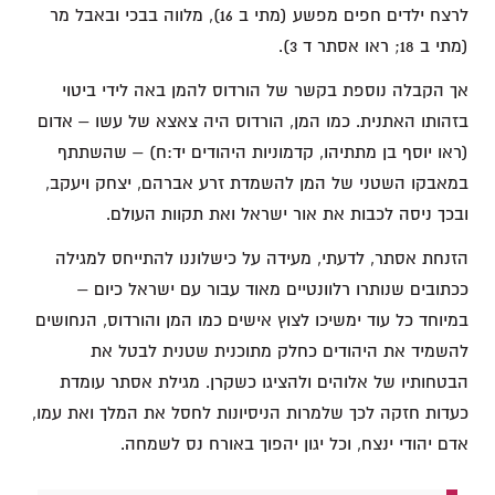
לרצח ילדים חפים מפשע (מתי ב 16), מלווה בבכי ובאבל מר
(מתי ב 18; ראו אסתר ד 3).
אך הקבלה נוספת בקשר של הורדוס להמן באה לידי ביטוי
בזהותו האתנית. כמו המן, הורדוס היה צאצא של עשו – אדום
(ראו יוסף בן מתתיהו, קדמוניות היהודים יד:ח) – שהשתתף
במאבקו השטני של המן להשמדת זרע אברהם, יצחק ויעקב,
ובכך ניסה לכבות את אור ישראל ואת תקוות העולם.
הזנחת אסתר, לדעתי, מעידה על כישלוננו להתייחס למגילה
ככתובים שנותרו רלוונטיים מאוד עבור עם ישראל כיום –
במיוחד כל עוד ימשיכו לצוץ אישים כמו המן והורדוס, הנחושים
להשמיד את היהודים כחלק מתוכנית שטנית לבטל את
הבטחותיו של אלוהים ולהציגו כשקרן. מגילת אסתר עומדת
כעדות חזקה לכך שלמרות הניסיונות לחסל את המלך ואת עמו,
אדם יהודי ינצח, וכל יגון יהפוך באורח נס לשמחה.